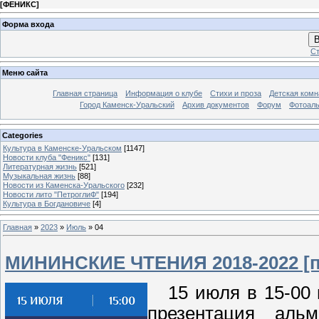
[
ФЕНИКС
]
Форма входа
В
Ст
Меню сайта
Главная страница
Информация о клубе
Стихи и проза
Детская комн
Город Каменск-Уральский
Архив документов
Форум
Фотоал
Categories
Культура в Каменске-Уральском
[1147]
Новости клуба "Феникс"
[131]
Литературная жизнь
[521]
Музыкальная жизнь
[88]
Новости из Каменска-Уральского
[232]
Новости лито "ПетроглиФ"
[194]
Культура в Богдановиче
[4]
Главная
»
2023
»
Июль
»
04
МИНИНСКИЕ ЧТЕНИЯ 2018-2022 [п
15 июля в 15-00 в
презентация альм