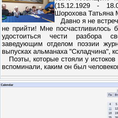
(15.12.1929 - 18
Шорохова Татьяна 
Давно я не встреча
не прийти! Мне посчастливилось 
удостоиться чести разбора св
заведующим отделом поэзии журна
выпусках альманаха "Складчина", к
Поэты, которые стояли у истоков 
вспоминали, каким он был человеко
Calendar
Пн
Вт
4
5
11
12
18
19
25
26