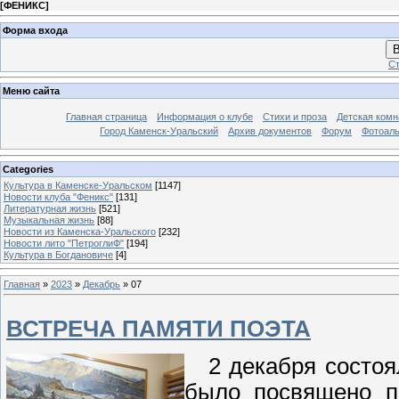
[
ФЕНИКС
]
Форма входа
В
Ст
Меню сайта
Главная страница
Информация о клубе
Стихи и проза
Детская комн
Город Каменск-Уральский
Архив документов
Форум
Фотоал
Categories
Культура в Каменске-Уральском
[1147]
Новости клуба "Феникс"
[131]
Литературная жизнь
[521]
Музыкальная жизнь
[88]
Новости из Каменска-Уральского
[232]
Новости лито "ПетроглиФ"
[194]
Культура в Богдановиче
[4]
Главная
»
2023
»
Декабрь
»
07
ВСТРЕЧА ПАМЯТИ ПОЭТА
2 декабря состоял
было посвящено п