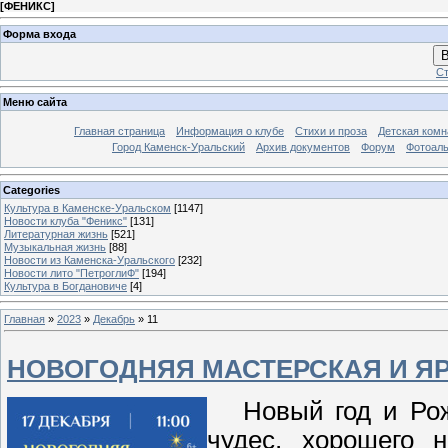
[
ФЕНИКС
]
Форма входа
В
Ст
Меню сайта
Главная страница
Информация о клубе
Стихи и проза
Детская комн
Город Каменск-Уральский
Архив документов
Форум
Фотоал
Categories
Культура в Каменске-Уральском
[1147]
Новости клуба "Феникс"
[131]
Литературная жизнь
[521]
Музыкальная жизнь
[88]
Новости из Каменска-Уральского
[232]
Новости лито "ПетроглиФ"
[194]
Культура в Богдановиче
[4]
Главная
»
2023
»
Декабрь
»
11
НОВОГОДНЯЯ МАСТЕРСКАЯ И Я
Новый год и Рожд
чудес, хорошего н