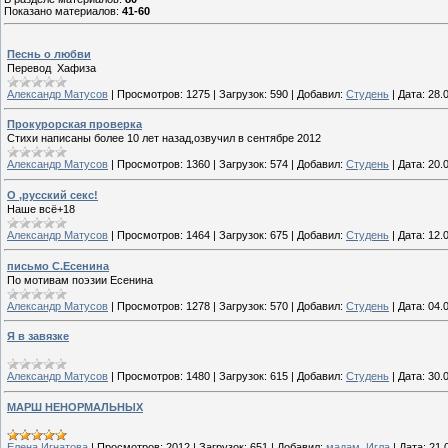
Показано материалов
:
41-60
Песнь о любви
Перевод Хафиза
Александр Матусов
|
Просмотров:
1275
|
Загрузок:
590
|
Добавил:
Студень
|
Дата:
28.
Прокурорская проверка
Стихи написаны более 10 лет назад,озвучил в сентябре 2012
Александр Матусов
|
Просмотров:
1360
|
Загрузок:
574
|
Добавил:
Студень
|
Дата:
20.
О ,русский секс!
Наше всё+18
Александр Матусов
|
Просмотров:
1464
|
Загрузок:
675
|
Добавил:
Студень
|
Дата:
12.
письмо С.Есенина
По мотивам поэзии Есенина
Александр Матусов
|
Просмотров:
1278
|
Загрузок:
570
|
Добавил:
Студень
|
Дата:
04.
Я в завязке
Александр Матусов
|
Просмотров:
1480
|
Загрузок:
615
|
Добавил:
Студень
|
Дата:
30.
МАРШ НЕНОРМАЛЬНЫХ
Елена Игнатова
|
Просмотров:
2012
|
Загрузок:
651
|
Добавил:
мадам_Игла
|
Дата:
21.