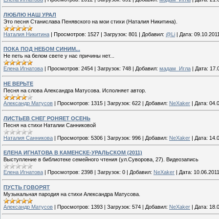
ЛЮБЛЮ НАШ УРАЛ
Это песня Станислава Пенявского на мои стихи (Наталия Никитина).
Наталия Никитина
|
Просмотров:
1527
|
Загрузок:
801
|
Добавил:
@Li
|
Дата:
09.10.201
ПОКА ПОД НЕБОМ СИНИМ...
Не петь на белом свете у нас причины нет...
Елена Игнатова
|
Просмотров:
2454
|
Загрузок:
748
|
Добавил:
мадам_Игла
|
Дата:
17.
НЕ ВЕРЬТЕ
Песня на слова Александра Матусова. Исполняет автор.
Александр Матусов
|
Просмотров:
1315
|
Загрузок:
622
|
Добавил:
NeXaker
|
Дата:
04.
ЛИСТЬЕВ СНЕГ РОНЯЕТ ОСЕНЬ
Песня на стихи Наталии Санниковой
Наталия Санникова
|
Просмотров:
5306
|
Загрузок:
996
|
Добавил:
NeXaker
|
Дата:
14.
ЕЛЕНА ИГНАТОВА В КАМЕНСКЕ-УРАЛЬСКОМ (2011)
Выступление в библиотеке семейного чтения (ул.Суворова, 27). Видеозапись
Елена Игнатова
|
Просмотров:
2398
|
Загрузок:
0
|
Добавил:
NeXaker
|
Дата:
10.06.201
ПУСТЬ ГОВОРЯТ
Музыкальная пародия на стихи Александра Матусова.
Александр Матусов
|
Просмотров:
1393
|
Загрузок:
574
|
Добавил:
NeXaker
|
Дата:
18.