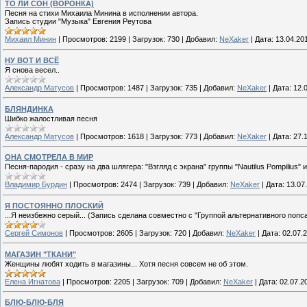
ТО ЛИ СОН (ВОРОНКА)
Песня на стихи Михаила Минина в исполнении автора.
Запись студии "Музыка" Евгения Реутова
Михаил Минин
|
Просмотров:
2199
|
Загрузок:
730
|
Добавил:
NeXaker
|
Дата:
13.04.20
НУ ВОТ И ВСЁ
Я снова весел..
Александр Матусов
|
Просмотров:
1487
|
Загрузок:
735
|
Добавил:
NeXaker
|
Дата:
12.
БЛЯНДИНКА
Шибко жалостливая песня
Александр Матусов
|
Просмотров:
1618
|
Загрузок:
773
|
Добавил:
NeXaker
|
Дата:
27.
ОНА СМОТРЕЛА В МИР
Песня-пародия - сразу на два шлягера: "Взгляд с экрана" группы "Nautilus Pompilius"
Владимир Бурдин
|
Просмотров:
2474
|
Загрузок:
739
|
Добавил:
NeXaker
|
Дата:
13.07
Я ПОСТОЯННО ПЛОСКИЙ
...Я неизбежно серый... (Запись сделана совместно с "Группой альтернативного попса
Сергей Симонов
|
Просмотров:
2605
|
Загрузок:
720
|
Добавил:
NeXaker
|
Дата:
02.07.
МАГАЗИН "ТКАНИ"
Женщины любят ходить в магазины... Хотя песня совсем не об этом.
Елена Игнатова
|
Просмотров:
2205
|
Загрузок:
709
|
Добавил:
NeXaker
|
Дата:
02.07.2
БЛЮ-БЛЮ-БЛЯ