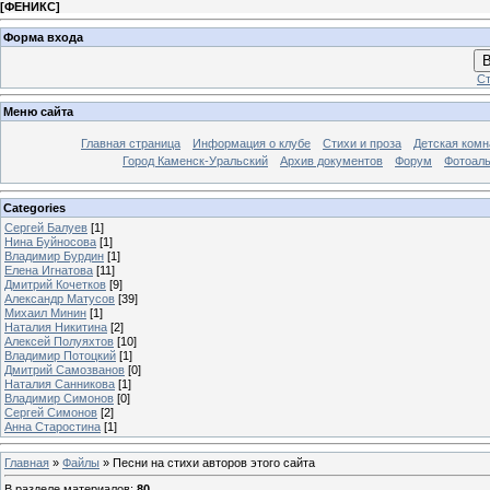
[
ФЕНИКС
]
Форма входа
В
Ст
Меню сайта
Главная страница
Информация о клубе
Стихи и проза
Детская комн
Город Каменск-Уральский
Архив документов
Форум
Фотоал
Categories
Сергей Балуев
[1]
Нина Буйносова
[1]
Владимир Бурдин
[1]
Елена Игнатова
[11]
Дмитрий Кочетков
[9]
Александр Матусов
[39]
Михаил Минин
[1]
Наталия Никитина
[2]
Алексей Полуяхтов
[10]
Владимир Потоцкий
[1]
Дмитрий Самозванов
[0]
Наталия Санникова
[1]
Владимир Симонов
[0]
Сергей Симонов
[2]
Анна Старостина
[1]
Главная
»
Файлы
» Песни на стихи авторов этого сайта
В разделе материалов
:
80