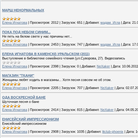
МАРШ НЕНОРМАЛЬНЫХ
Елена Игнатова
|
Просмотров:
2012
|
Загрузок:
651
|
Добавил:
мадам_Игла
|
Дата:
21.
ПОКА ПОД НЕБОМ СИНИМ...
Не петь на белом свете у нас причины нет...
Елена Игнатова
|
Просмотров:
2453
|
Загрузок:
747
|
Добавил:
мадам_Игла
|
Дата:
17.
ЕЛЕНА ИГНАТОВА В КАМЕНСКЕ-УРАЛЬСКОМ (2011)
Выступление в библиотеке семейного чтения (ул.Суворова, 27). Видеозапись
Елена Игнатова
|
Просмотров:
2398
|
Загрузок:
0
|
Добавил:
NeXaker
|
Дата:
10.06.201
МАГАЗИН "ТКАНИ"
Женщины любят ходить в магазины... Хотя песня совсем не об этом.
Елена Игнатова
|
Просмотров:
2205
|
Загрузок:
707
|
Добавил:
NeXaker
|
Дата:
02.07.2
ОДА ВОСКРЕСНОЙ БАНЕ
Шуточная песня о бане
Елена Игнатова
|
Просмотров:
2414
|
Загрузок:
815
|
Добавил:
NeXaker
|
Дата:
04.05.2
ЕНИСЕЙСКИЙ ИМПРЕССИОНИЗМ
Енисейский импрессионизм
Елена Игнатова
|
Просмотров:
2908
|
Загрузок:
1035
|
Добавил:
litclub-phoenix
|
Дата:
1