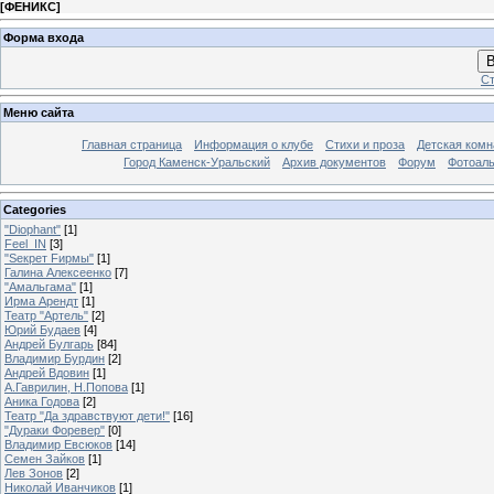
[
ФЕНИКС
]
Форма входа
В
Ст
Меню сайта
Главная страница
Информация о клубе
Стихи и проза
Детская комн
Город Каменск-Уральский
Архив документов
Форум
Фотоал
Categories
"Diophant"
[1]
Feel_IN
[3]
"Sекрет Fирмы"
[1]
Галина Алексеенко
[7]
"Амальгама"
[1]
Ирма Арендт
[1]
Театр "Артель"
[2]
Юрий Будаев
[4]
Андрей Булгарь
[84]
Владимир Бурдин
[2]
Андрей Вдовин
[1]
А.Гаврилин, Н.Попова
[1]
Аника Годова
[2]
Театр "Да здравствуют дети!"
[16]
"Дураки Форевер"
[0]
Владимир Евсюков
[14]
Семен Зайков
[1]
Лев Зонов
[2]
Николай Иванчиков
[1]