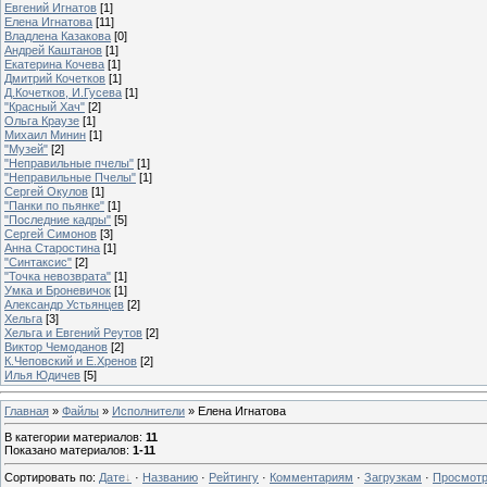
Евгений Игнатов
[1]
Елена Игнатова
[11]
Владлена Казакова
[0]
Андрей Каштанов
[1]
Екатерина Кочева
[1]
Дмитрий Кочетков
[1]
Д.Кочетков, И.Гусева
[1]
"Красный Хач"
[2]
Ольга Краузе
[1]
Михаил Минин
[1]
"Музей"
[2]
"Неправильные пчелы"
[1]
"Неправильные Пчелы"
[1]
Сергей Окулов
[1]
"Панки по пьянке"
[1]
"Последние кадры"
[5]
Сергей Симонов
[3]
Анна Старостина
[1]
"Синтаксис"
[2]
"Точка невозврата"
[1]
Умка и Броневичок
[1]
Александр Устьянцев
[2]
Хельга
[3]
Хельга и Евгений Реутов
[2]
Виктор Чемоданов
[2]
К.Чеповский и Е.Хренов
[2]
Илья Юдичев
[5]
Главная
»
Файлы
»
Исполнители
» Елена Игнатова
В категории материалов
:
11
Показано материалов
:
1-11
Сортировать по
:
Дате
·
Названию
·
Рейтингу
·
Комментариям
·
Загрузкам
·
Просмот