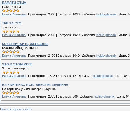
ПАМЯТИ ОТЦА
Памяти отца...
Елена Игнатова
|
Просмотров:
2040
|
Загрузок:
1036
|
Добавил:
litclub-phoenix
|
Дата:
1
ТРИ ЗА СТО
Три за сто...
Елена Игнатова
|
Просмотров:
2025
|
Загрузок:
1020
|
Добавил:
litclub-phoenix
|
Дата:
0
КОКЕТНИЧАЙТЕ, ЖЕНЩИНЫ
Кокетничайте, женщины...
Елена Игнатова
|
Просмотров:
2438
|
Загрузок:
1040
|
Добавил:
litclub-phoenix
|
Дата:
0
ЧТО В ЭТОМ МИРЕ
Что в этом мире...
Елена Игнатова
|
Просмотров:
1803
|
Загрузок:
12
|
Добавил:
litclub-phoenix
|
Дата:
04.
НА КАРТИНАХ У СИЛЬВЕСТРА ЩЕДРИНА
На картинах у Сильвестра Щедрина
Елена Игнатова
|
Просмотров:
2333
|
Загрузок:
809
|
Добавил:
litclub-phoenix
|
Дата:
04
Полная версия сайта