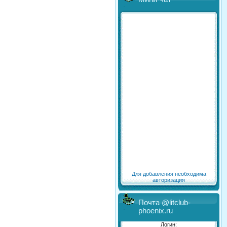
Для добавления необходима
авторизация
Почта @litclub-
phoenix.ru
Логин: