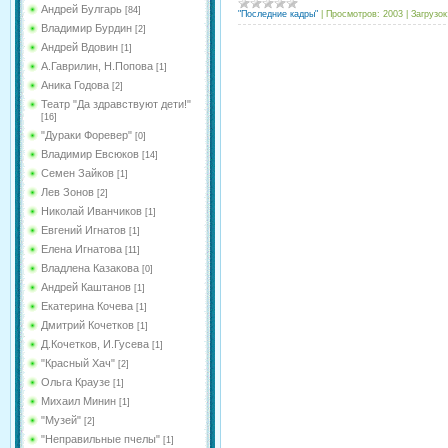
Андрей Булгарь
[84]
"Последние кадры"
|
Просмотров:
2003
|
Загрузок
Владимир Бурдин
[2]
Андрей Вдовин
[1]
А.Гаврилин, Н.Попова
[1]
Аника Годова
[2]
Театр "Да здравствуют дети!"
[16]
"Дураки Форевер"
[0]
Владимир Евсюков
[14]
Семен Зайков
[1]
Лев Зонов
[2]
Николай Иванчиков
[1]
Евгений Игнатов
[1]
Елена Игнатова
[11]
Владлена Казакова
[0]
Андрей Каштанов
[1]
Екатерина Кочева
[1]
Дмитрий Кочетков
[1]
Д.Кочетков, И.Гусева
[1]
"Красный Хач"
[2]
Ольга Краузе
[1]
Михаил Минин
[1]
"Музей"
[2]
"Неправильные пчелы"
[1]