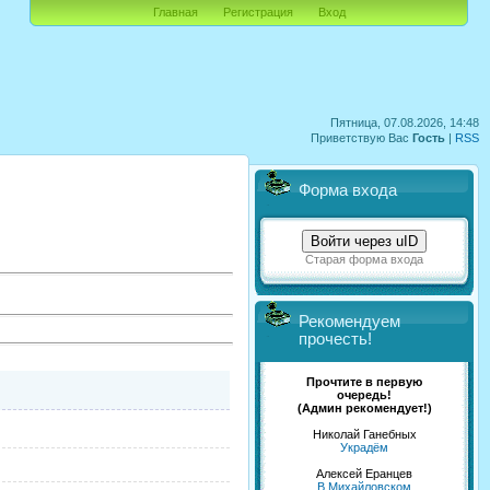
Главная
Регистрация
Вход
Пятница, 07.08.2026, 14:48
Приветствую Вас
Гость
|
RSS
Форма входа
Войти через uID
Старая форма входа
Рекомендуем
прочесть!
Прочтите в первую
очередь!
(Админ рекомендует!)
Николай Ганебных
Украдём
Алексей Еранцев
В Михайловском