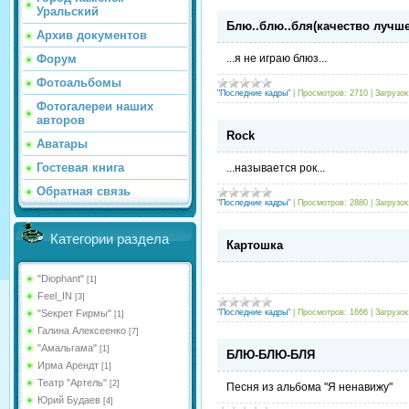
Уральский
Блю..блю..бля(качество лучше
Архив документов
...я не играю блюз...
Форум
Фотоальбомы
"Последние кадры"
|
Просмотров:
2710
|
Загрузок
Фотогалереи наших
авторов
Rock
Аватары
Гостевая книга
...называется рок...
Обратная связь
"Последние кадры"
|
Просмотров:
2880
|
Загрузок
Категории раздела
Картошка
"Diophant"
[1]
Feel_IN
[3]
"Последние кадры"
|
Просмотров:
1666
|
Загрузок
"Sекрет Fирмы"
[1]
Галина Алексеенко
[7]
"Амальгама"
[1]
БЛЮ-БЛЮ-БЛЯ
Ирма Арендт
[1]
Театр "Артель"
[2]
Песня из альбома "Я ненавижу"
Юрий Будаев
[4]