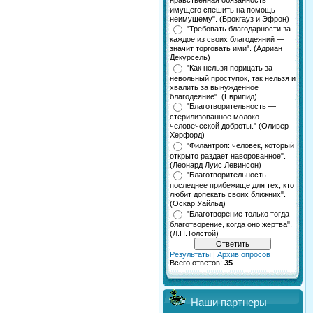
нравственная обязанность
имущего спешить на помощь
неимущему". (Брокгауз и Эфрон)
"Требовать благодарности за
каждое из своих благодеяний —
значит торговать ими". (Адриан
Декурсель)
"Как нельзя порицать за
невольный проступок, так нельзя и
хвалить за вынужденное
благодеяние". (Еврипид)
"Благотворительность —
стерилизованное молоко
человеческой доброты." (Оливер
Херфорд)
"Филантроп: человек, который
открыто раздает наворованное".
(Леонард Луис Левинсон)
"Благотворительность —
последнее прибежище для тех, кто
любит допекать своих ближних".
(Оскар Уайльд)
"Благотворение только тогда
благотворение, когда оно жертва".
(Л.Н.Толстой)
Результаты
|
Архив опросов
Всего ответов:
35
Наши партнеры