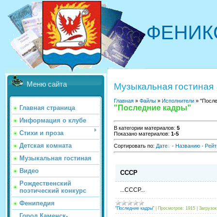
ФЕНИК
Меню сайта
Музыкальная гостиная
Главная
»
Файлы
»
Исполнители
» "После
"Последние кадры"
Главная страница
Информация о клубе
В категории материалов
:
5
Стихи и проза
Показано материалов
:
1-5
Детская комната
Сортировать по
:
Дате
·
Названию
·
Рейт
Музыкальная гостиная
Видео
СССР
Рождественский
...СССР...
поэтический конкурс
Фенипедия
"Последние кадры"
|
Просмотров:
1915
|
Загрузок
Город Каменск-