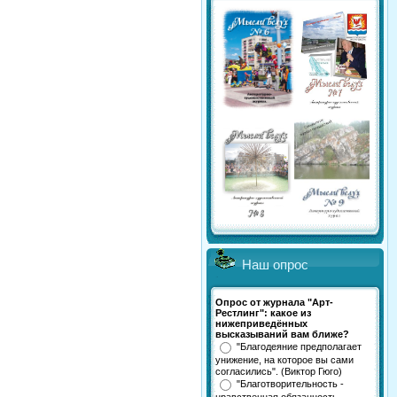
Наш опрос
Опрос от журнала "Арт-
Рестлинг": какое из
нижеприведённых
высказываний вам ближе?
"Благодеяние предполагает
унижение, на которое вы сами
согласились". (Виктор Гюго)
"Благотворительность -