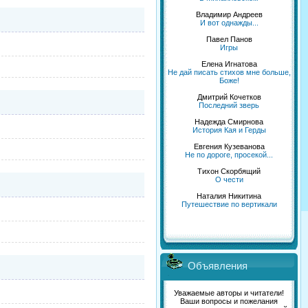
Владимир Андреев
И вот однажды...
Павел Панов
Игры
Елена Игнатова
Не дай писать стихов мне больше,
Боже!
Дмитрий Кочетков
Последний зверь
Надежда Смирнова
История Кая и Герды
Евгения Кузеванова
Не по дороге, просекой...
Тихон Скорбящий
О чести
Наталия Никитина
Путешествие по вертикали
Объявления
Уважаемые авторы и читатели!
Ваши вопросы и пожелания