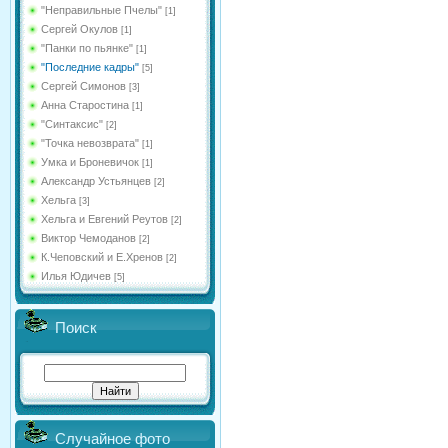
"Неправильные Пчелы"
[1]
Сергей Окулов
[1]
"Панки по пьянке"
[1]
"Последние кадры"
[5]
Сергей Симонов
[3]
Анна Старостина
[1]
"Синтаксис"
[2]
"Точка невозврата"
[1]
Умка и Броневичок
[1]
Александр Устьянцев
[2]
Хельга
[3]
Хельга и Евгений Реутов
[2]
Виктор Чемоданов
[2]
К.Чеповский и Е.Хренов
[2]
Илья Юдичев
[5]
Поиск
Случайное фото