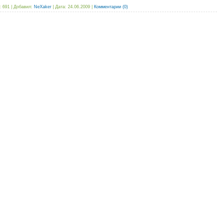
:
691
|
Добавил:
NeXaker
|
Дата:
24.06.2009
|
Комментарии (0)