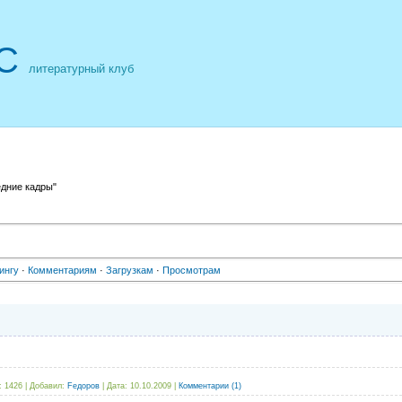
С
литературный клуб
дние кадры"
ингу
·
Комментариям
·
Загрузкам
·
Просмотрам
:
1426
|
Добавил:
Fедоров
|
Дата:
10.10.2009
|
Комментарии (1)