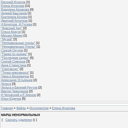
Евгений Игнатов
[1]
Елена Игнатова
[11]
Владлена Казакова
[0]
Андрей Каштанов
[1]
Екатерина Кочева
[1]
Дмитрий Кочетков
[1]
Д.Кочетков, И.Гусева
[1]
"Красный Хач"
[2]
Ольга Краузе
[1]
Михаил Минин
[1]
"Музей"
[2]
"Неправильные пчелы"
[1]
"Неправильные Пчелы"
[1]
Сергей Окулов
[1]
"Панки по пьянке"
[1]
"Последние кадры"
[5]
Сергей Симонов
[3]
Анна Старостина
[1]
"Синтаксис"
[2]
"Точка невозврата"
[1]
Умка и Броневичок
[1]
Александр Устьянцев
[2]
Хельга
[3]
Хельга и Евгений Реутов
[2]
Виктор Чемоданов
[2]
К.Чеповский и Е.Хренов
[2]
Илья Юдичев
[5]
Главная
»
Файлы
»
Исполнители
»
Елена Игнатова
МАРШ НЕНОРМАЛЬНЫХ
[ ·
Скачать удаленно
() ]