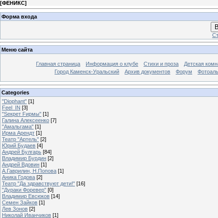
[
ФЕНИКС
]
Форма входа
В
Ст
Меню сайта
Главная страница
Информация о клубе
Стихи и проза
Детская комн
Город Каменск-Уральский
Архив документов
Форум
Фотоал
Categories
"Diophant"
[1]
Feel_IN
[3]
"Sекрет Fирмы"
[1]
Галина Алексеенко
[7]
"Амальгама"
[1]
Ирма Арендт
[1]
Театр "Артель"
[2]
Юрий Будаев
[4]
Андрей Булгарь
[84]
Владимир Бурдин
[2]
Андрей Вдовин
[1]
А.Гаврилин, Н.Попова
[1]
Аника Годова
[2]
Театр "Да здравствуют дети!"
[16]
"Дураки Форевер"
[0]
Владимир Евсюков
[14]
Семен Зайков
[1]
Лев Зонов
[2]
Николай Иванчиков
[1]