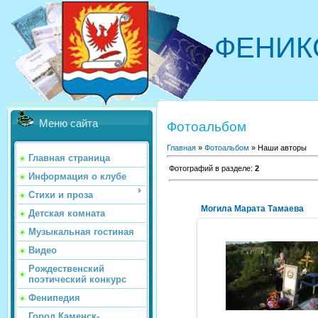
ФЕНИК
Меню сайта
Фотоальбом
Главная
»
Фотоальбом
» Наши авторы
Главная страница
Фотографий в разделе
:
2
Информация о клубе
Стихи и проза
Могила Марата Тамаева
Детская комната
Музыкальная гостиная
Видео
16.07.2011
Фото Сергея Дубова и из ар
Рождественский
мамы поэта Тамаевой Екат
поэтический конкурс
Кузьминичны
Фенипедия
NeXaker
Город Каменск-