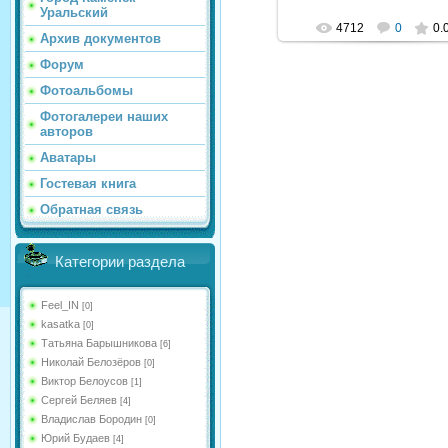
Уральский
4712
0
0.
Архив документов
Форум
Фотоальбомы
Фотогалереи наших
авторов
Аватары
Гостевая книга
Обратная связь
Категории раздела
Feel_IN
[0]
kasatka
[0]
Татьяна Барышникова
[6]
Николай Белозёров
[0]
Виктор Белоусов
[1]
Сергей Беляев
[4]
Владислав Бородин
[0]
Юрий Будаев
[4]