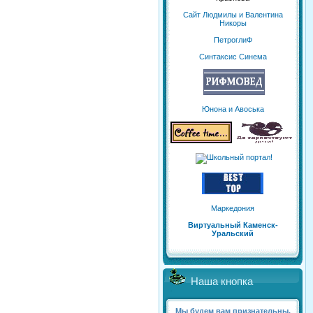
Сайт Людмилы и Валентина
Никоры
ПетроглиФ
Синтаксис Синема
Юнона и Авоська
Маркедония
Виртуальный Каменск-
Уральский
Наша кнопка
Мы будем вам признательны,