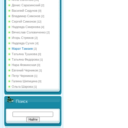
[16]
Денис Саразинский
[2]
Василий Сидунов
[0]
Владимир Симонов
[2]
Сергей Симонов
[12]
Надежда Смирнова
[4]
Вячеслав Соловиченко
[2]
Игорь Стрюков
[2]
Надежда Сухих
[4]
Марат Тамаев
[2]
Татьяна Тушкова
[0]
Татьяна Федорова
[1]
Нара Фоминская
[0]
Евгений Черников
[1]
Петр Черников
[1]
Галина Шипицина
[0]
Ольга Шарова
[1]
Поиск