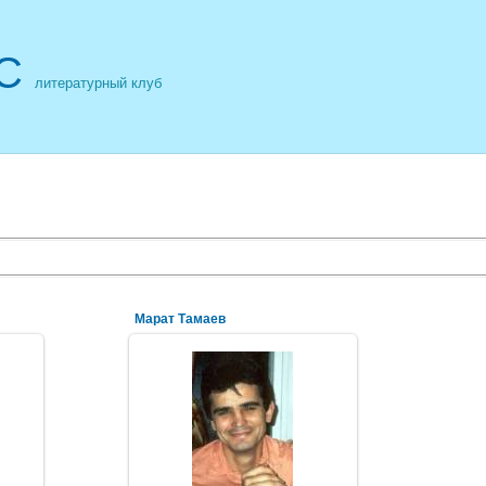
С
литературный клуб
Марат Тамаев
16.07.2011
хива
ерины
NeXaker