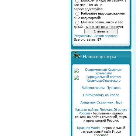
Вообще-то надо бы заменить
кое-что. Только не
переусердствуйте!
Работайте над содержанием,
а не над формой!
Мне всё равно, какой у вас
дизайн, меня это не интересует.
Результаты
|
Архив опросов
Всего ответов:
57
Наши партнеры
Библиотека им. Пушкина
Найти работу на Урале
Академия Сказочных Наук
Каталог сайтов Relevant Directory
Россия
- бесплатный каталог
ссылок на сайты компаний, фирм
и предприятий России.
Kраснов World
- персональный
литературный сайт Игоря
Краснова