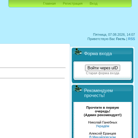
Главная
Регистрация
Вход
Пятница, 07.08.2026, 14:07
Приветствую Вас
Гость
|
RSS
Форма входа
Войти через uID
Старая форма входа
Рекомендуем
прочесть!
Прочтите в первую
очередь!
(Админ рекомендует!)
Николай Ганебных
Украдём
Алексей Еранцев
В Михайловском