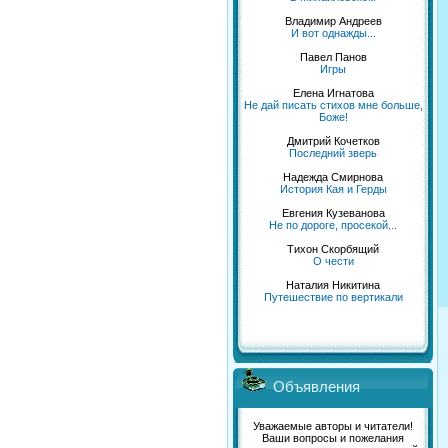
Владимир Андреев
И вот однажды...
Павел Панов
Игры
Елена Игнатова
Не дай писать стихов мне больше,
Боже!
Дмитрий Кочетков
Последний зверь
Надежда Смирнова
История Кая и Герды
Евгения Кузеванова
Не по дороге, просекой...
Тихон Скорбящий
О чести
Наталия Никитина
Путешествие по вертикали
Объявления
Уважаемые авторы и читатели!
Ваши вопросы и пожелания