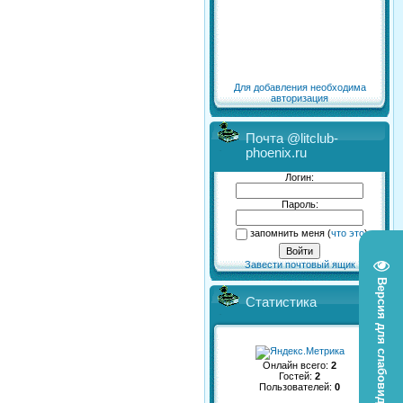
Для добавления необходима
авторизация
Почта @litclub-
phoenix.ru
Логин:
Пароль:
запомнить меня
(
что это
)
Завести почтовый ящик
Версия для слабовидящих
Статистика
Онлайн всего:
2
Гостей:
2
Пользователей:
0