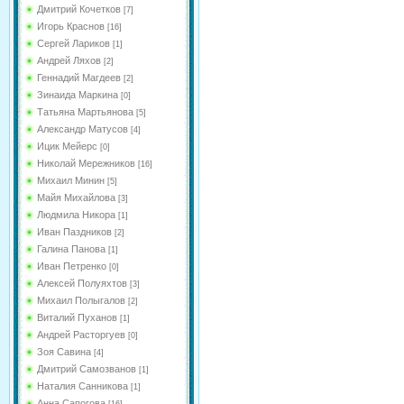
Дмитрий Кочетков
[7]
Игорь Краснов
[16]
Сергей Лариков
[1]
Андрей Ляхов
[2]
Геннадий Магдеев
[2]
Зинаида Маркина
[0]
Татьяна Мартьянова
[5]
Александр Матусов
[4]
Ицик Мейерс
[0]
Николай Мережников
[16]
Михаил Минин
[5]
Майя Михайлова
[3]
Людмила Никора
[1]
Иван Паздников
[2]
Галина Панова
[1]
Иван Петренко
[0]
Алексей Полуяхтов
[3]
Михаил Полыгалов
[2]
Виталий Пуханов
[1]
Андрей Расторгуев
[0]
Зоя Савина
[4]
Дмитрий Самозванов
[1]
Наталия Санникова
[1]
Анна Сапогова