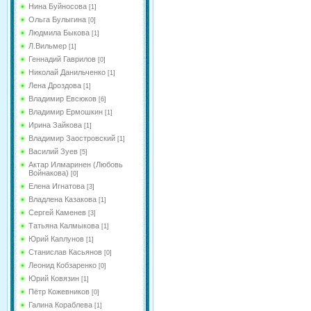
Нина Буйносова
[1]
Ольга Булыгина
[0]
Людмила Быкова
[1]
Л.Вильмер
[1]
Геннадий Гаврилов
[0]
Николай Данильченко
[1]
Лена Дроздова
[1]
Владимир Евсюков
[6]
Владимир Ермошкин
[1]
Ирина Зайкова
[1]
Владимир Заостровский
[1]
Василий Зуев
[5]
Актар Илмаринен (Любовь
Войнакова)
[0]
Елена Игнатова
[3]
Владлена Казакова
[1]
Сергей Каменев
[3]
Татьяна Калмыкова
[1]
Юрий Каплунов
[1]
Станислав Касьянов
[0]
Леонид Кобзаренко
[0]
Юрий Ковязин
[1]
Пётр Кожевников
[0]
Галина Кораблева
[1]