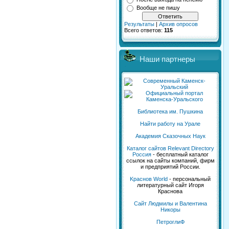
Вообще не пишу
Результаты
|
Архив опросов
Всего ответов:
115
Наши партнеры
Библиотека им. Пушкина
Найти работу на Урале
Академия Сказочных Наук
Каталог сайтов Relevant Directory
Россия
- бесплатный каталог
ссылок на сайты компаний, фирм
и предприятий России.
Kраснов World
- персональный
литературный сайт Игоря
Краснова
Сайт Людмилы и Валентина
Никоры
ПетроглиФ