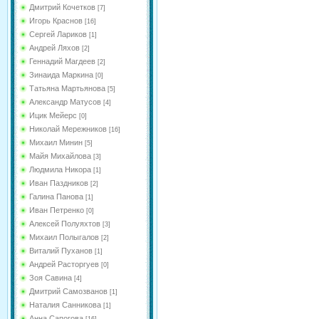
Дмитрий Кочетков
[7]
Игорь Краснов
[16]
Сергей Лариков
[1]
Андрей Ляхов
[2]
Геннадий Магдеев
[2]
Зинаида Маркина
[0]
Татьяна Мартьянова
[5]
Александр Матусов
[4]
Ицик Мейерс
[0]
Николай Мережников
[16]
Михаил Минин
[5]
Майя Михайлова
[3]
Людмила Никора
[1]
Иван Паздников
[2]
Галина Панова
[1]
Иван Петренко
[0]
Алексей Полуяхтов
[3]
Михаил Полыгалов
[2]
Виталий Пуханов
[1]
Андрей Расторгуев
[0]
Зоя Савина
[4]
Дмитрий Самозванов
[1]
Наталия Санникова
[1]
Анна Сапогова