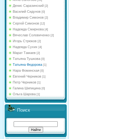
[16]
Денис Саразинский
[2]
Василий Сидунов
[0]
Владимир Симонов
[2]
Сергей Симонов
[12]
Надежда Смирнова
[4]
Вячеслав Соловиченко
[2]
Игорь Стрюков
[2]
Надежда Сухих
[4]
Марат Тамаев
[2]
Татьяна Тушкова
[0]
Татьяна Федорова
[1]
Нара Фоминская
[0]
Евгений Черников
[1]
Петр Черников
[1]
Галина Шипицина
[0]
Ольга Шарова
[1]
Поиск