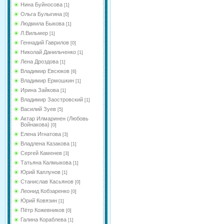
Нина Буйносова
[1]
Ольга Булыгина
[0]
Людмила Быкова
[1]
Л.Вильмер
[1]
Геннадий Гаврилов
[0]
Николай Данильченко
[1]
Лена Дроздова
[1]
Владимир Евсюков
[6]
Владимир Ермошкин
[1]
Ирина Зайкова
[1]
Владимир Заостровский
[1]
Василий Зуев
[5]
Актар Илмаринен (Любовь
Войнакова)
[0]
Елена Игнатова
[3]
Владлена Казакова
[1]
Сергей Каменев
[3]
Татьяна Калмыкова
[1]
Юрий Каплунов
[1]
Станислав Касьянов
[0]
Леонид Кобзаренко
[0]
Юрий Ковязин
[1]
Пётр Кожевников
[0]
Галина Кораблева
[1]