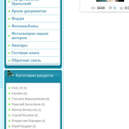
Уральский
3448
0
0.
Архив документов
Форум
Фотоальбомы
Фотогалереи наших
авторов
Аватары
Гостевая книга
Обратная связь
Категории раздела
Feel_IN
[0]
kasatka
[0]
Татьяна Барышникова
[6]
Николай Белозёров
[0]
Виктор Белоусов
[1]
Сергей Беляев
[4]
Владислав Бородин
[0]
Юрий Будаев
[4]