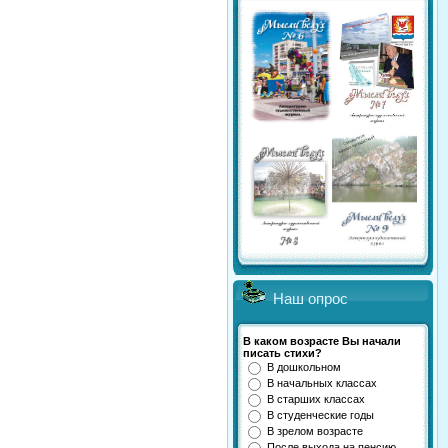
Наш опрос
В каком возрасте Вы начали
писать стихи?
В дошкольном
В начальных классах
В старших классах
В студенческие годы
В зрелом возрасте
После выхода на пенсию