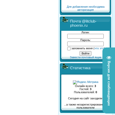
Для добавления необходима
авторизация
Почта @litclub-
phoenix.ru
Логин:
Пароль:
запомнить меня
(
что это
)
Завести почтовый ящик
Версия для слабовидящих
Статистика
Онлайн всего:
3
Гостей:
3
Пользователей:
0
Сегодня на сайт заходили:
...а также незарегистрированные
пользователи