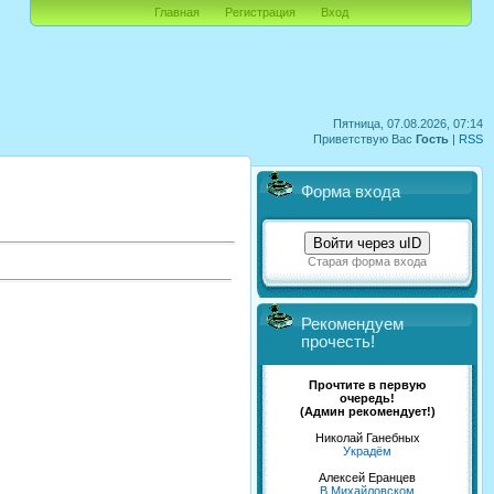
Главная
Регистрация
Вход
Пятница, 07.08.2026, 07:14
Приветствую Вас
Гость
|
RSS
Форма входа
Войти через uID
Старая форма входа
Рекомендуем
прочесть!
Прочтите в первую
очередь!
(Админ рекомендует!)
Николай Ганебных
Украдём
Алексей Еранцев
В Михайловском