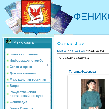
ФЕНИК
Меню сайта
Фотоальбом
Главная
»
Фотоальбом
» Наши авторы
Главная страница
Фотографий в разделе
:
1
Информация о клубе
Стихи и проза
Татьяна Федорова
Детская комната
Музыкальная гостиная
Видео
11.03.2011
Рождественский
поэтический конкурс
NeXaker
Фенипедия
Город Каменск-