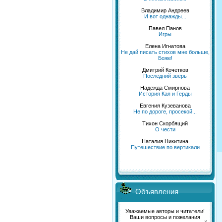
Владимир Андреев
И вот однажды...
Павел Панов
Игры
Елена Игнатова
Не дай писать стихов мне больше,
Боже!
Дмитрий Кочетков
Последний зверь
Надежда Смирнова
История Кая и Герды
Евгения Кузеванова
Не по дороге, просекой...
Тихон Скорбящий
О чести
Наталия Никитина
Путешествие по вертикали
Объявления
Уважаемые авторы и читатели!
Ваши вопросы и пожелания