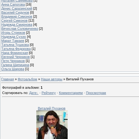
Наталия Санникова
[1]
Анна Сапогова
[16]
Денис Саразинский
[2]
Василий Сидунов
[0]
Владимир Симонов
[2]
Сергей Симонов
[12]
Надежда Смирнова
[4]
Вячеслав Соловиченко
[2]
Игорь Стрюков
[2]
Надежда Сухих
[4]
Марат Тамаев
[2]
Татьяна Тушкова
[0]
Татьяна Федорова
[1]
Нара Фоминская
[0]
Евгений Черников
[1]
Петр Черников
[1]
Галина Шипицина
[0]
Ольга Шарова
[1]
Главная
»
Фотоальбом
»
Наши авторы
» Виталий Пуханов
Фотографий в альбоме
:
1
Сортировать по
:
Дате
·
Рейтингу
·
Комментариям
·
Просмотрам
Виталий Пуханов