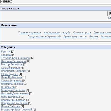
[
ФЕНИКС
]
Форма входа
В
Ст
Меню сайта
Главная страница
Информация о клубе
Стихи и проза
Детская комн
Город Каменск-Уральский
Архив документов
Форум
Фотоал
Categories
Feel_IN
[0]
kasatka
[0]
Татьяна Барышникова
[6]
Николай Белозёров
[0]
Виктор Белоусов
[1]
Сергей Беляев
[4]
Владислав Бородин
[0]
Юрий Будаев
[4]
Нина Буйносова
[1]
Ольга Булыгина
[0]
Людмила Быкова
[1]
Л.Вильмер
[1]
Геннадий Гаврилов
[0]
Николай Данильченко
[1]
Лена Дроздова
[1]
Владимир Евсюков
[6]
Владимир Ермошкин
[1]
Ирина Зайкова
[1]
Владимир Заостровский
[1]