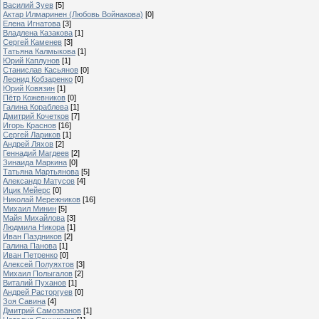
Василий Зуев
[5]
Актар Илмаринен (Любовь Войнакова)
[0]
Елена Игнатова
[3]
Владлена Казакова
[1]
Сергей Каменев
[3]
Татьяна Калмыкова
[1]
Юрий Каплунов
[1]
Станислав Касьянов
[0]
Леонид Кобзаренко
[0]
Юрий Ковязин
[1]
Пётр Кожевников
[0]
Галина Кораблева
[1]
Дмитрий Кочетков
[7]
Игорь Краснов
[16]
Сергей Лариков
[1]
Андрей Ляхов
[2]
Геннадий Магдеев
[2]
Зинаида Маркина
[0]
Татьяна Мартьянова
[5]
Александр Матусов
[4]
Ицик Мейерс
[0]
Николай Мережников
[16]
Михаил Минин
[5]
Майя Михайлова
[3]
Людмила Никора
[1]
Иван Паздников
[2]
Галина Панова
[1]
Иван Петренко
[0]
Алексей Полуяхтов
[3]
Михаил Полыгалов
[2]
Виталий Пуханов
[1]
Андрей Расторгуев
[0]
Зоя Савина
[4]
Дмитрий Самозванов
[1]