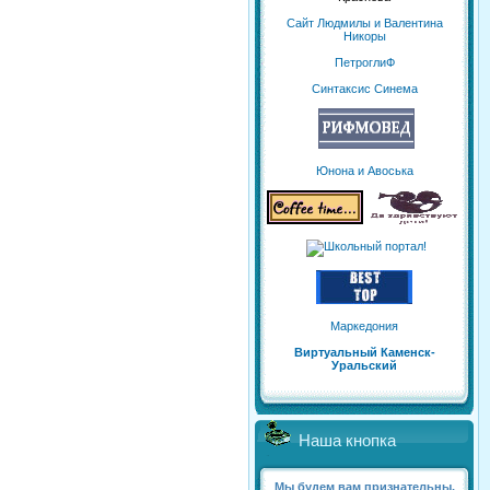
Сайт Людмилы и Валентина
Никоры
ПетроглиФ
Синтаксис Синема
Юнона и Авоська
Маркедония
Виртуальный Каменск-
Уральский
Наша кнопка
Мы будем вам признательны,