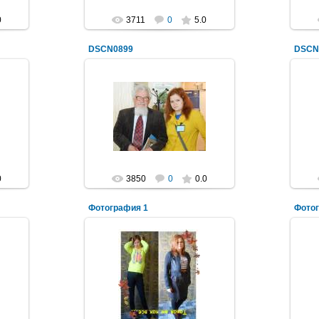
0
3711
0
5.0
DSCN0899
DSCN
19.05.2013
Владислав Бахревский
Синяя_ворона_
0
3850
0
0.0
Фотография 1
Фото
20.01.2013
Синяя_ворона_