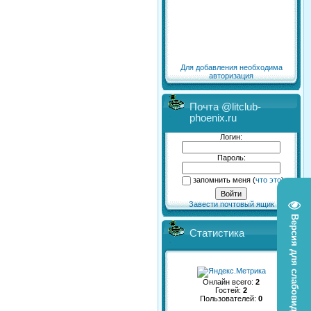
Для добавления необходима
авторизация
Почта @litclub-
phoenix.ru
Логин:
Пароль:
запомнить меня
(
что это
)
Завести почтовый ящик
Версия для слабовидящих
Статистика
Онлайн всего:
2
Гостей:
2
Пользователей:
0