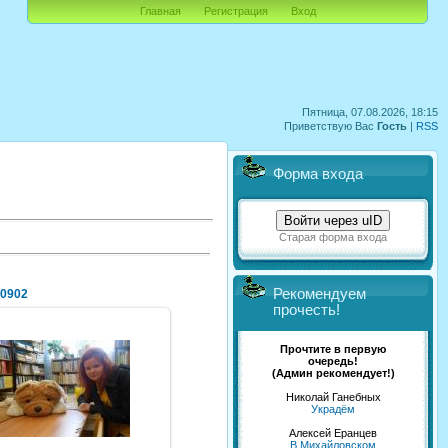
Главная
Регистрация
Вход
Пятница, 07.08.2026, 18:15
Приветствую Вас
Гость
|
RSS
Форма входа
Войти через uID
Старая форма входа
Рекомендуем
0902
прочесть!
Прочтите в первую
очередь!
(Админ рекомендует!)
19.05.2013
Николай Ганебных
Синяя_ворона_
Украдём
Алексей Еранцев
В Михайловском