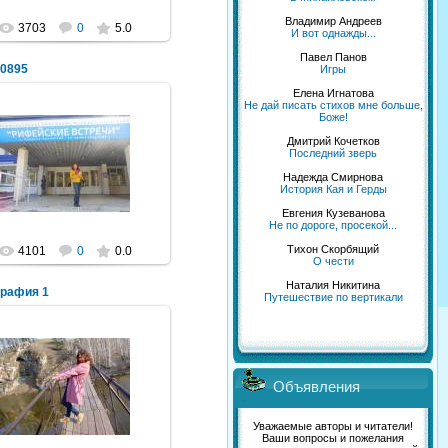
Владимир Андреев
3703
0
5.0
И вот однажды...
Павел Панов
0895
Игры
Елена Игнатова
Не дай писать стихов мне больше,
Боже!
Дмитрий Кочетков
19.05.2013
Последний зверь
Надежда Смирнова
Синяя_ворона_
История Кая и Герды
Евгения Кузеванова
Не по дороге, просекой...
Тихон Скорбящий
4101
0
0.0
О чести
Наталия Никитина
графия 1
Путешествие по вертикали
06.08.2012
Объявления
Рыжий=^_^=Кот
Уважаемые авторы и читатели!
Ваши вопросы и пожелания