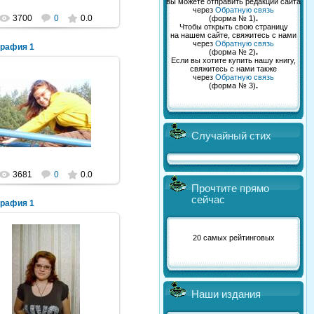
вы можете отправить редакции сайта
через
Обратную связь
3700
0
0.0
(форма № 1)
.
Чтобы открыть свою страницу
на нашем сайте, свяжитесь с нами
через
Обратную связь
графия 1
(форма № 2)
.
Если вы хотите купить нашу книгу,
свяжитесь с нами также
через
Обратную связь
(форма № 3)
.
06.08.2012
Рыжий=^_^=Кот
Случайный стих
3681
0
0.0
Прочтите прямо
сейчас
графия 1
20 самых рейтинговых
06.08.2012
Рыжий=^_^=Кот
Наши издания