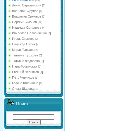
[16]
Денис Саразинский
[2]
Василий Сидунов
[0]
Владимир Симонов
[2]
Сергей Симонов
[12]
Надежда Смирнова
[4]
Вячеслав Соловиченко
[2]
Игорь Стрюков
[2]
Надежда Сухих
[4]
Марат Тамаев
[2]
Татьяна Тушкова
[0]
Татьяна Федорова
[1]
Нара Фоминская
[0]
Евгений Черников
[1]
Петр Черников
[1]
Галина Шипицина
[0]
Ольга Шарова
[1]
Поиск