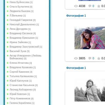
Нина Буйносова
[1]
4038
0
0.
Ольга Булыгина
[0]
Людмила Быкова
[1]
Фотография 1
Л.Вильмер
[1]
Геннадий Гаврилов
[0]
Николай Данильченко
[1]
Лена Дроздова
[1]
Владимир Евсюков
[6]
06.08.2012
Владимир Ермошкин
[1]
Рыжий=^_^=Кот
Ирина Зайкова
[1]
Владимир Заостровский
[1]
Василий Зуев
[5]
Актар Илмаринен (Любовь
3805
0
0.
Войнакова)
[0]
Елена Игнатова
[3]
Владлена Казакова
Фотография 1
[1]
Сергей Каменев
[3]
Татьяна Калмыкова
[1]
Юрий Каплунов
[1]
Станислав Касьянов
[0]
06.08.2012
Леонид Кобзаренко
[0]
Рыжий=^_^=Кот
Юрий Ковязин
[1]
Пётр Кожевников
[0]
Галина Кораблева
[1]