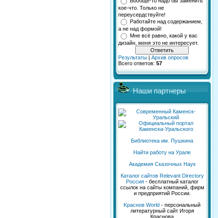
Вообще-то надо бы заменить
кое-что. Только не
переусердствуйте!
Работайте над содержанием,
а не над формой!
Мне всё равно, какой у вас
дизайн, меня это не интересует.
Результаты
|
Архив опросов
Всего ответов:
57
Наши партнеры
Библиотека им. Пушкина
Найти работу на Урале
Академия Сказочных Наук
Каталог сайтов Relevant Directory
Россия
- бесплатный каталог
ссылок на сайты компаний, фирм
и предприятий России.
Kраснов World
- персональный
литературный сайт Игоря
Краснова