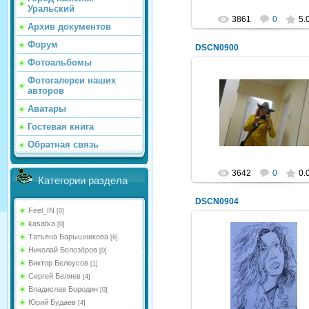
Уральский
3861
0
5.
Архив документов
Форум
DSCN0900
Фотоальбомы
Фотогалереи наших
авторов
19.05.2013
Аватары
Синяя_ворона_
Гостевая книга
Обратная связь
3642
0
0.
Категории раздела
DSCN0904
Feel_IN
[0]
kasatka
[0]
Татьяна Барышникова
[6]
Николай Белозёров
[0]
19.05.2013
Виктор Белоусов
[1]
Ивкин Сергей
Сергей Беляев
[4]
Синяя_ворона_
Владислав Бородин
[0]
Юрий Будаев
[4]