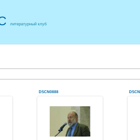
С
литературный клуб
DSCN0888
DSCN
19.05.2013
Рене Герра
Синяя_ворона_