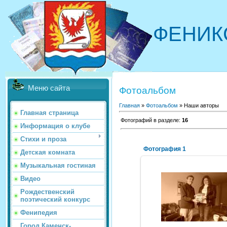
ФЕНИК
Меню сайта
Фотоальбом
Главная
»
Фотоальбом
» Наши авторы
Главная страница
Фотографий в разделе
:
16
Информация о клубе
Стихи и проза
Фотография 1
Детская комната
Музыкальная гостиная
Видео
05.10.2013
Рождественский
поэтический конкурс
Синяя_ворона_
Фенипедия
Город Каменск-