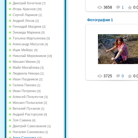
Дмитрий Кочетков
[7]
3658
1
0.
Игорь Краснов
[16]
Сергей Лариков
[1]
Фотография 1
Андрей Ляхов
[2]
Геннадий Магдеев
[2]
Зинаида Маркина
[0]
Татьяна Мартьянова
[5]
Александр Матусов
06.08.2012
[4]
Ицик Мейерс
[0]
Рыжий=^_^=Кот
Николай Мережников
[16]
Михаил Минин
[5]
Майя Михайлова
[3]
Людмила Никора
[1]
3725
0
0.
Иван Паздников
[2]
Галина Панова
[1]
Иван Петренко
[0]
Алексей Полуяхтов
[3]
Михаил Полыгалов
[2]
Виталий Пуханов
[1]
Андрей Расторгуев
[0]
Зоя Савина
[4]
Дмитрий Самозванов
[1]
Наталия Санникова
[1]
Анна Сапогова