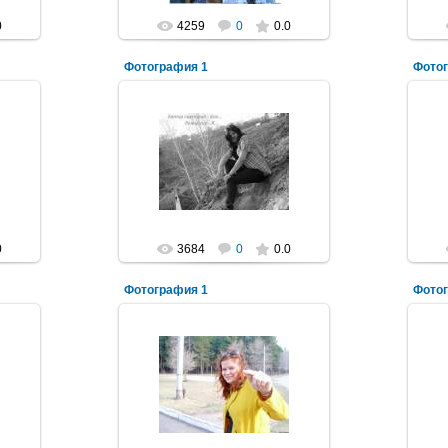
0
4259
0
0.0
Фотография 1
Фото
06.08.2012
Рыжий=^_^=Кот
0
3684
0
0.0
Фотография 1
Фото
06.08.2012
Рыжий=^_^=Кот