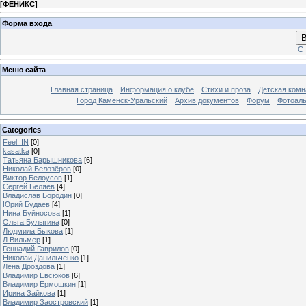
[
ФЕНИКС
]
Форма входа
В
Ст
Меню сайта
Главная страница
Информация о клубе
Стихи и проза
Детская комн
Город Каменск-Уральский
Архив документов
Форум
Фотоал
Categories
Feel_IN
[0]
kasatka
[0]
Татьяна Барышникова
[6]
Николай Белозёров
[0]
Виктор Белоусов
[1]
Сергей Беляев
[4]
Владислав Бородин
[0]
Юрий Будаев
[4]
Нина Буйносова
[1]
Ольга Булыгина
[0]
Людмила Быкова
[1]
Л.Вильмер
[1]
Геннадий Гаврилов
[0]
Николай Данильченко
[1]
Лена Дроздова
[1]
Владимир Евсюков
[6]
Владимир Ермошкин
[1]
Ирина Зайкова
[1]
Владимир Заостровский
[1]