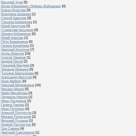
Василий Зуев
[5]
Актар Илмаринен (Любовь Войнакова)
[0]
Елена Игнатова
[3]
Владлена Казакова
[1]
Сергей Каменев
[3]
Татьяна Калмыкова
[1]
Юрий Каплунов
[1]
Станислав Касьянов
[0]
Леонид Кобзаренко
[0]
Юрий Ковязин
[1]
Пётр Кожевников
[0]
Галина Кораблева
[1]
Дмитрий Кочетков
[7]
Игорь Краснов
[16]
Сергей Лариков
[1]
Андрей Ляхов
[2]
Геннадий Магдеев
[2]
Зинаида Маркина
[0]
Татьяна Мартьянова
[5]
Александр Матусов
[4]
Ицик Мейерс
[0]
Николай Мережников
[16]
Михаил Минин
[5]
Майя Михайлова
[3]
Людмила Никора
[1]
Иван Паздников
[2]
Галина Панова
[1]
Иван Петренко
[0]
Алексей Полуяхтов
[3]
Михаил Полыгалов
[2]
Виталий Пуханов
[1]
Андрей Расторгуев
[0]
Зоя Савина
[4]
Дмитрий Самозванов
[1]