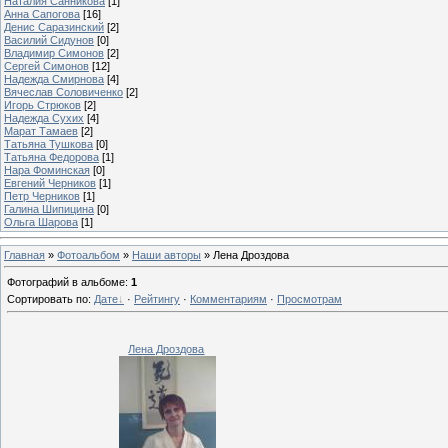
Наталия Санникова
[1]
Анна Сапогова
[16]
Денис Саразинский
[2]
Василий Сидунов
[0]
Владимир Симонов
[2]
Сергей Симонов
[12]
Надежда Смирнова
[4]
Вячеслав Соловиченко
[2]
Игорь Стрюков
[2]
Надежда Сухих
[4]
Марат Тамаев
[2]
Татьяна Тушкова
[0]
Татьяна Федорова
[1]
Нара Фоминская
[0]
Евгений Черников
[1]
Петр Черников
[1]
Галина Шипицина
[0]
Ольга Шарова
[1]
Главная
»
Фотоальбом
»
Наши авторы
» Лена Дроздова
Фотографий в альбоме
:
1
Сортировать по
:
Дате
·
Рейтингу
·
Комментариям
·
Просмотрам
Лена Дроздова