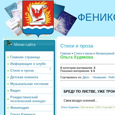
ФЕНИК
Меню сайта
Стихи и проза
Главная
»
Стихи и проза
»
Литературный
Ольга Худякова
Главная страница
Информация о клубе
В категории материалов
:
3
Стихи и проза
Показано материалов
:
1-3
Детская комната
Сортировать по
:
Дате
·
Названию
·
Рейт
Музыкальная гостиная
Видео
БРЕДУ ПО ЛИСТВЕ, УЖЕ ТРОН
Рождественский
Свеж воздух осенний...
поэтический конкурс
Фенипедия
Ольга Худякова
| Просмотров: 2100 |
Copyright 
Город Каменск-