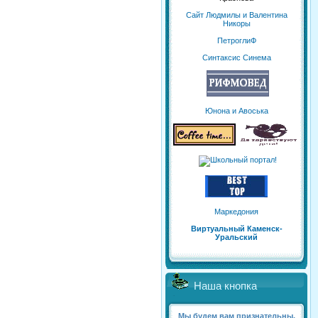
Сайт Людмилы и Валентина
Никоры
ПетроглиФ
Синтаксис Синема
Юнона и Авоська
Маркедония
Виртуальный Каменск-
Уральский
Наша кнопка
Мы будем вам признательны,