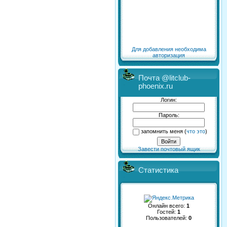
Для добавления необходима
авторизация
Почта @litclub-
phoenix.ru
Логин:
Пароль:
запомнить меня
(
что это
)
Завести почтовый ящик
Статистика
Онлайн всего:
1
Гостей:
1
Пользователей:
0