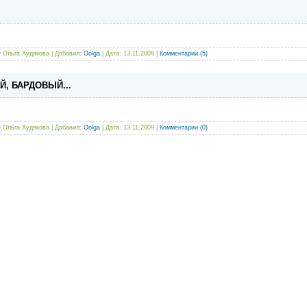
©
Ольга Худякова | Добавил:
Oolga
| Дата:
13.11.2009
|
Комментарии (5)
, БАРДОВЫЙ...
©
Ольга Худякова | Добавил:
Oolga
| Дата:
13.11.2009
|
Комментарии (0)