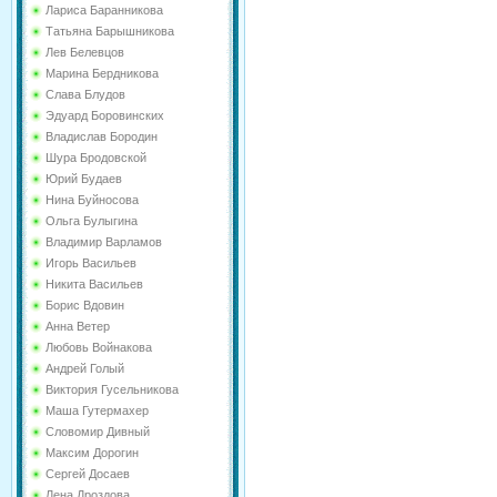
Лариса Баранникова
Татьяна Барышникова
Лев Белевцов
Марина Бердникова
Слава Блудов
Эдуард Боровинских
Владислав Бородин
Шура Бродовской
Юрий Будаев
Нина Буйносова
Ольга Булыгина
Владимир Варламов
Игорь Васильев
Никита Васильев
Борис Вдовин
Анна Ветер
Любовь Войнакова
Андрей Голый
Виктория Гусельникова
Маша Гутермахер
Словомир Дивный
Максим Дорогин
Сергей Досаев
Лена Дроздова