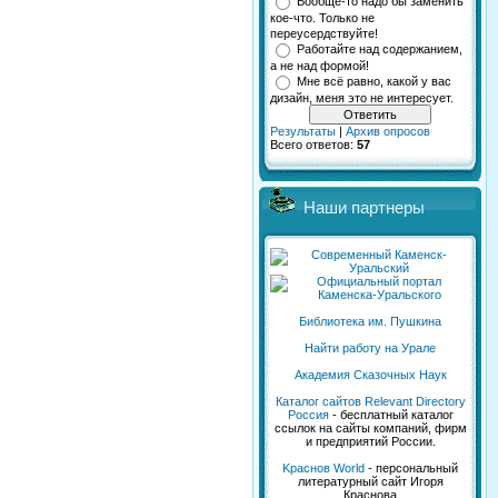
Вообще-то надо бы заменить
кое-что. Только не
переусердствуйте!
Работайте над содержанием,
а не над формой!
Мне всё равно, какой у вас
дизайн, меня это не интересует.
Результаты
|
Архив опросов
Всего ответов:
57
Наши партнеры
Библиотека им. Пушкина
Найти работу на Урале
Академия Сказочных Наук
Каталог сайтов Relevant Directory
Россия
- бесплатный каталог
ссылок на сайты компаний, фирм
и предприятий России.
Kраснов World
- персональный
литературный сайт Игоря
Краснова