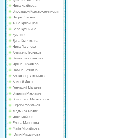
Нина Крайнова
Виссарион Красно-Белинский
Игорь Краснов
Анна Кривицкая
Вера Кузьмина
Кумохоб
Дина Кырчикова
Нина Лагунова
Алексей Лесников
Валентина Липкина
Ирина Лихачёва
Галина Ложкина
Александр Любимов
Андрей Ляхов
Геннадий Магдеев
Виталий Маклаков
Валентина Мартюшева
Сергей Маслаков
Людмила Матис
Ицик Мейерс
Елена Миронова
Майя Михайлова
Юлия Михайлова