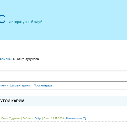
С
литературный клуб
 Каменск
» Ольга Худякова
ингу
·
Комментариям
·
Просмотрам
УТОЙ КАРИМ...
©
Ольга Худякова | Добавил:
Oolga
| Дата:
13.11.2009
|
Комментарии (0)