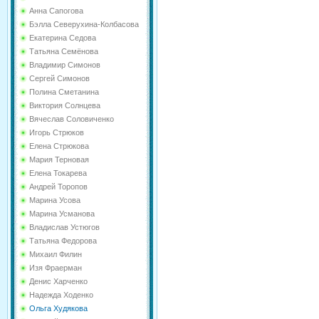
Анна Сапогова
Бэлла Северухина-Колбасова
Екатерина Седова
Татьяна Семёнова
Владимир Симонов
Сергей Симонов
Полина Сметанина
Виктория Солнцева
Вячеслав Соловиченко
Игорь Стрюков
Елена Стрюкова
Мария Терновая
Елена Токарева
Андрей Торопов
Марина Усова
Марина Усманова
Владислав Устюгов
Татьяна Федорова
Михаил Филин
Изя Фраерман
Денис Харченко
Надежда Ходенко
Ольга Худякова