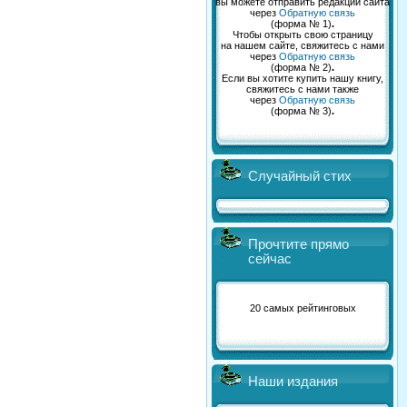
вы можете отправить редакции сайта
через
Обратную связь
(форма № 1)
.
Чтобы открыть свою страницу
на нашем сайте, свяжитесь с нами
через
Обратную связь
(форма № 2)
.
Если вы хотите купить нашу книгу,
свяжитесь с нами также
через
Обратную связь
(форма № 3)
.
Случайный стих
Прочтите прямо
сейчас
20 самых рейтинговых
Наши издания