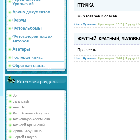
Уральский
ПТИЧКА
Архив документов
Мир коварен и опасен...
Форум
Ольга Худякова
| Просмотров: 1774 |
Copyright 
Фотоальбомы
Фотогалереи наших
ЖЕЛТЫЙ, КРАСНЫЙ, ЛИЛОВЫЙ
авторов
Аватары
Про осень
Гостевая книга
Ольга Худякова
| Просмотров: 1564 |
Copyright 
Обратная связь
Категории раздела
35
carandash
Feel_IN
Хосе Антонио Аргуэльо
Александра Артемьева
Алексей Аршинский
Ирина Бабушкина
Сергей Балуев