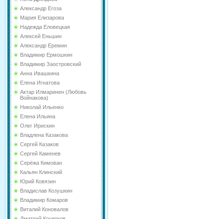
Александр Егоза
Мария Елизарова
Надежда Еловецкая
Алексей Еньшин
Александр Еремин
Владимир Ермошкин
Владимир Заостровский
Анна Ивашкина
Елена Игнатова
Актар Илмаринен (Любовь
Войнакова)
Николай Ильенко
Елена Ильина
Олег Ирискин
Владлена Казакова
Сергей Казаков
Сергей Каменев
Серёжа Кимован
Кальян Клинский
Юрий Ковязин
Владислав Козушкин
Владимир Комаров
Виталий Коновалов
Дмитрий Кочетков