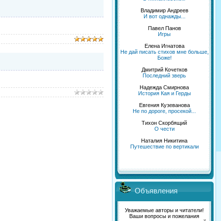
Владимир Андреев
И вот однажды...
Павел Панов
Игры
Елена Игнатова
Не дай писать стихов мне больше,
Боже!
Дмитрий Кочетков
Последний зверь
Надежда Смирнова
История Кая и Герды
Евгения Кузеванова
Не по дороге, просекой...
Тихон Скорбящий
О чести
Наталия Никитина
Путешествие по вертикали
Объявления
Уважаемые авторы и читатели!
Ваши вопросы и пожелания