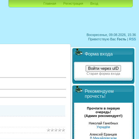
Главная
Регистрация
Вход
Воскресенье, 09.08.2026, 15:36
Приветствую Вас
Гость
|
RSS
Форма входа
Войти через uID
Старая форма входа
Рекомендуем
прочесть!
Прочтите в первую
очередь!
(Админ рекомендует!)
Николай Ганебных
Украдём
Алексей Еранцев
В Михайловском