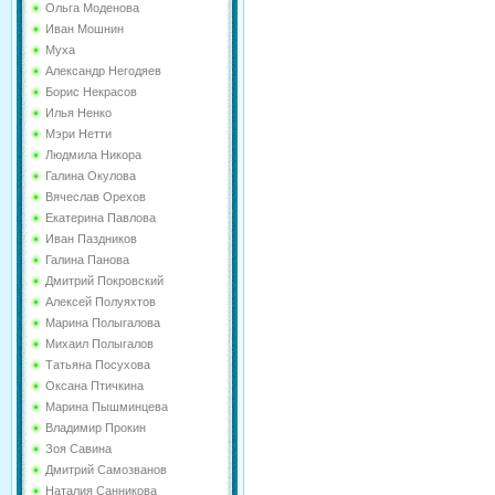
Ольга Моденова
Иван Мошнин
Муха
Александр Негодяев
Борис Некрасов
Илья Ненко
Мэри Нетти
Людмила Никора
Галина Окулова
Вячеслав Орехов
Екатерина Павлова
Иван Паздников
Галина Панова
Дмитрий Покровский
Алексей Полуяхтов
Марина Полыгалова
Михаил Полыгалов
Татьяна Посухова
Оксана Птичкина
Марина Пышминцева
Владимир Прокин
Зоя Савина
Дмитрий Самозванов
Наталия Санникова