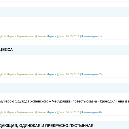
ight ©
Лариса Баранникова | Добавил:
Лариса
| Дата:
16.05.2014
|
Комментарии (1)
НЦЕССА
ight ©
Лариса Баранникова | Добавил:
Лариса
| Дата:
16.05.2014
|
Комментарии (2)
 герою Эдуарда Успенского – Чебурашке (повесть-сказка «Крокодил Гена и е
ight ©
Лариса Баранникова | Добавил:
Лариса
| Дата:
06.04.2014
|
Комментарии (0)
АДАЮЩАЯ, ОДИНОКАЯ И ПРЕКРАСНО-ПУСТЫННАЯ