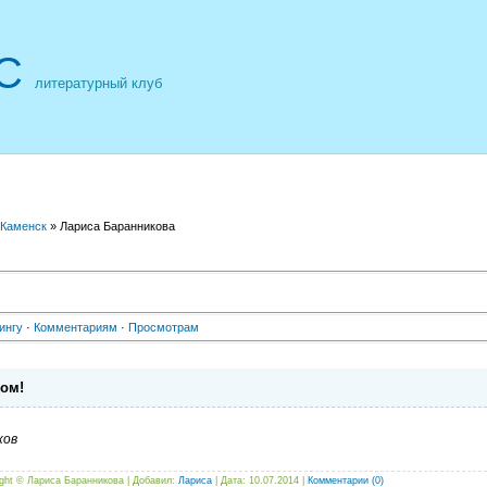
С
литературный клуб
 Каменск
» Лариса Баранникова
ингу
·
Комментариям
·
Просмотрам
ом!
ков
ight ©
Лариса Баранникова | Добавил:
Лариса
| Дата:
10.07.2014
|
Комментарии (0)