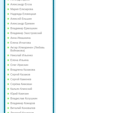
Александр Егоза
Мария Елизарова
Надежда Еловецкая
Алексей Еньшин
Александр Еремин
Владимир Ермошкин
Владимир Заостровский
Анна Ивашкина
Елена Игнатова
Актар Илмаринен (Любовь
Войнакова)
Николай Ильенко
Елена Ильина
Олег Ирискин
Владлена Казакова
Сергей Казаков
Сергей Каменев
Серёжа Кимован
Кальян Клинский
Юрий Ковязин
Владислав Козушкин
Владимир Комаров
Виталий Коновалов
Дмитрий Кочетков