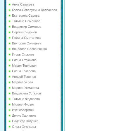
Анна Сапогова
Бэлла Северухина-Колбасова
Екатерина Седова
Татьяна Семёнова
Владимир Симонов
Сергей Симонов
Полина Сметанина
Виктория Солнцева
Вячеслав Соловиченко
Игорь Стрюков
Елена Стрюкова
Мария Терновая
Елена Токарева
Андрей Торопов
Марина Усова
Марина Усманова
Владислав Устюгов
Татьяна Федорова
Михаил Филин
Изя Фраерман
Денис Харченко
Надежда Ходенко
Ольга Худякова