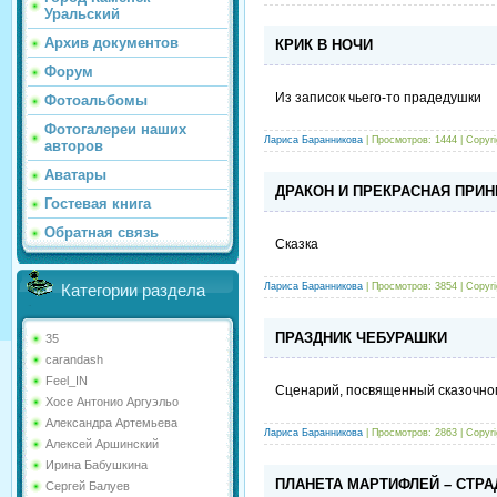
Уральский
Архив документов
КРИК В НОЧИ
Форум
Из записок чьего-то прадедушки
Фотоальбомы
Фотогалереи наших
Лариса Баранникова
| Просмотров: 1444 |
Copyr
авторов
Аватары
ДРАКОН И ПРЕКРАСНАЯ ПРИ
Гостевая книга
Обратная связь
Сказка
Лариса Баранникова
| Просмотров: 3854 |
Copyr
Категории раздела
ПРАЗДНИК ЧЕБУРАШКИ
35
carandash
Feel_IN
Сценарий, посвященный сказочному
Хосе Антонио Аргуэльо
Александра Артемьева
Лариса Баранникова
| Просмотров: 2863 |
Copyr
Алексей Аршинский
Ирина Бабушкина
ПЛАНЕТА МАРТИФЛЕЙ – СТР
Сергей Балуев