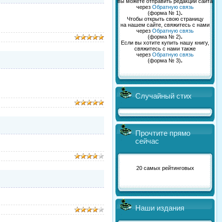
вы можете отправить редакции сайта
через
Обратную связь
(форма № 1)
.
Чтобы открыть свою страницу
на нашем сайте, свяжитесь с нами
через
Обратную связь
(форма № 2)
.
Если вы хотите купить нашу книгу,
свяжитесь с нами также
через
Обратную связь
(форма № 3)
.
Случайный стих
Прочтите прямо
сейчас
20 самых рейтинговых
Наши издания