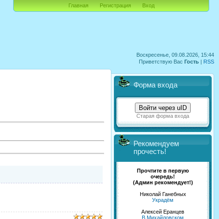
Главная
Регистрация
Вход
Воскресенье, 09.08.2026, 15:44
Приветствую Вас
Гость
|
RSS
Форма входа
Войти через uID
Старая форма входа
Рекомендуем
прочесть!
Прочтите в первую
очередь!
(Админ рекомендует!)
Николай Ганебных
Украдём
Алексей Еранцев
В Михайловском