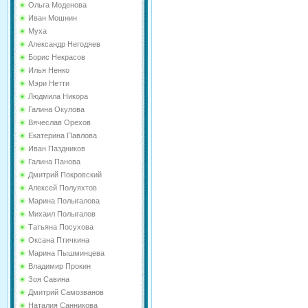
Ольга Моденова
Иван Мошнин
Муха
Александр Негодяев
Борис Некрасов
Илья Ненко
Мэри Нетти
Людмила Никора
Галина Окулова
Вячеслав Орехов
Екатерина Павлова
Иван Паздников
Галина Панова
Дмитрий Покровский
Алексей Полуяхтов
Марина Полыгалова
Михаил Полыгалов
Татьяна Посухова
Оксана Птичкина
Марина Пышминцева
Владимир Прокин
Зоя Савина
Дмитрий Самозванов
Наталия Санникова