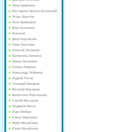
Нина Крайнова
Виссарион Красно-Белинский
Игорь Краснов
Анна Кривицкая
Вера Кузьмина
Кумохоб
Дина Кырчикова
Нина Лагунова
Алексей Лесников
Валентина Липкина
Ирина Лихачёва
Галина Ложкина
Александр Любимов
Андрей Ляхов
Геннадий Магдеев
Виталий Маклаков
Валентина Мартюшева
Сергей Маслаков
Людмила Матис
Ицик Мейерс
Елена Миронова
Майя Михайлова
Юлия Михайлова