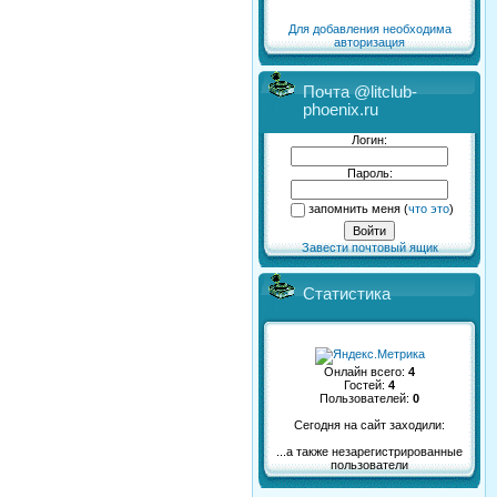
Для добавления необходима
авторизация
Почта @litclub-
phoenix.ru
Логин:
Пароль:
запомнить меня
(
что это
)
Завести почтовый ящик
Статистика
Онлайн всего:
4
Гостей:
4
Пользователей:
0
Сегодня на сайт заходили:
...а также незарегистрированные
пользователи