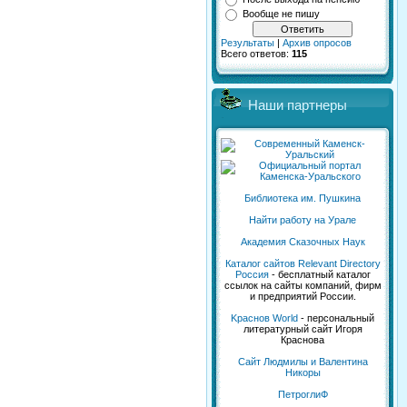
Вообще не пишу
Результаты
|
Архив опросов
Всего ответов:
115
Наши партнеры
Библиотека им. Пушкина
Найти работу на Урале
Академия Сказочных Наук
Каталог сайтов Relevant Directory
Россия
- бесплатный каталог
ссылок на сайты компаний, фирм
и предприятий России.
Kраснов World
- персональный
литературный сайт Игоря
Краснова
Сайт Людмилы и Валентина
Никоры
ПетроглиФ