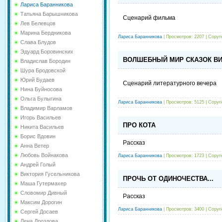
Лариса Баранникова
Татьяна Барышникова
Сценарий фильма
Лев Белевцов
Марина Бердникова
Лариса Баранникова
| Просмотров: 2207 |
Copyr
Слава Блудов
Эдуард Боровинских
ВОЛШЕБНЫЙ МИР СКАЗОК ВИ
Владислав Бородин
Шура Бродовской
Юрий Будаев
Сценарий литературного вечера
Нина Буйносова
Ольга Булыгина
Лариса Баранникова
| Просмотров: 5125 |
Copyr
Владимир Варламов
Игорь Васильев
ПРО КОТА
Никита Васильев
Борис Вдовин
Рассказ
Анна Ветер
Любовь Войнакова
Лариса Баранникова
| Просмотров: 1723 |
Copyr
Андрей Голый
Виктория Гусельникова
ПРОЧЬ ОТ ОДИНОЧЕСТВА...
Маша Гутермахер
Словомир Дивный
Рассказ
Максим Дорогин
Лариса Баранникова
| Просмотров: 3400 |
Copyr
Сергей Досаев
Лена Дроздова