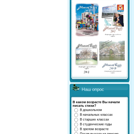
Наш опрос
В каком возрасте Вы начали
писать стихи?
В дошкольном
В начальных классах
В старших классах
В студенческие годы
В зрелом возрасте
После выхода на пенсию