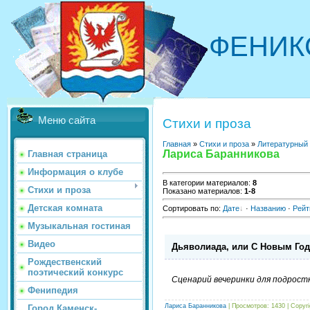
ФЕНИК
Меню сайта
Стихи и проза
Главная
»
Стихи и проза
»
Литературный
Лариса Баранникова
Главная страница
Информация о клубе
В категории материалов
:
8
Стихи и проза
Показано материалов
:
1-8
Детская комната
Сортировать по
:
Дате
·
Названию
·
Рейт
Музыкальная гостиная
Видео
Дьяволиада, или С Новым Год
Рождественский
поэтический конкурс
Сценарий вечеринки для подрост
Фенипедия
Лариса Баранникова
| Просмотров: 1430 |
Copyr
Город Каменск-