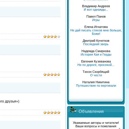
Владимир Андреев
И вот однажды...
Павел Панов
Игры
Елена Игнатова
Не дай писать стихов мне больше,
Боже!
Дмитрий Кочетков
Последний зверь
Надежда Смирнова
История Кая и Герды
Евгения Кузеванова
Не по дороге, просекой...
Тихон Скорбящий
О чести
Наталия Никитина
Путешествие по вертикали
го друзья»)
Объявления
Уважаемые авторы и читатели!
Ваши вопросы и пожелания