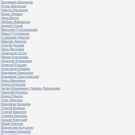
Владимир Варламов
Игорь Васильев
Никита Васильев
Борис Вдовин
Анна Ветер
Любовь Войнакова
Андрей Голый
Виктория Гусельникова
Маша Гутермахер
Словомир Дивный
Максим Дорогин
Сергей Досаев
Лена Дроздова
Александр Егоза
Мария Елизарова
Надежда Еловецкая
Алексей Еньшин
Александр Еремин
Владимир Ермошкин
Владимир Заостровский
Анна Ивашкина
Елена Игнатова
Актар Илмаринен (Любовь Войнакова)
Николай Ильенко
Елена Ильина
Олег Ирискин
Владлена Казакова
Сергей Казаков
Сергей Каменев
Серёжа Кимован
Кальян Клинский
Юрий Ковязин
Владислав Козушкин
Владимир Комаров