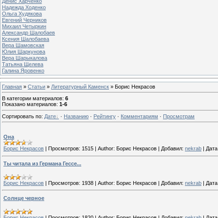
Денис Харченко
Надежда Ходенко
Ольга Худякова
Евгений Черников
Михаил Четыркин
Александр Шалобаев
Ксения Шалобаева
Вера Шамовская
Юлия Шаркунова
Вера Шарыкалова
Татьяна Щелева
Галина Яровенко
Главная
»
Статьи
»
Литературный Каменск
» Борис Некрасов
В категории материалов
:
6
Показано материалов
:
1-6
Сортировать по
:
Дате
·
Названию
·
Рейтингу
·
Комментариям
·
Просмотрам
Она
Борис Некрасов
|
Просмотров:
1515
|
Author:
Борис Некрасов
|
Добавил:
nekrab
|
Дата
Ты читала из Германа Гессе...
Борис Некрасов
|
Просмотров:
1938
|
Author:
Борис Некрасов
|
Добавил:
nekrab
|
Дата
Солнце черное
Борис Некрасов
|
Просмотров:
1820
|
Author:
Борис Некрасов
|
Добавил:
nekrab
|
Дата