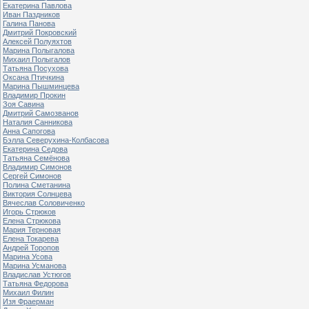
Екатерина Павлова
Иван Паздников
Галина Панова
Дмитрий Покровский
Алексей Полуяхтов
Марина Полыгалова
Михаил Полыгалов
Татьяна Посухова
Оксана Птичкина
Марина Пышминцева
Владимир Прокин
Зоя Савина
Дмитрий Самозванов
Наталия Санникова
Анна Сапогова
Бэлла Северухина-Колбасова
Екатерина Седова
Татьяна Семёнова
Владимир Симонов
Сергей Симонов
Полина Сметанина
Виктория Солнцева
Вячеслав Соловиченко
Игорь Стрюков
Елена Стрюкова
Мария Терновая
Елена Токарева
Андрей Торопов
Марина Усова
Марина Усманова
Владислав Устюгов
Татьяна Федорова
Михаил Филин
Изя Фраерман