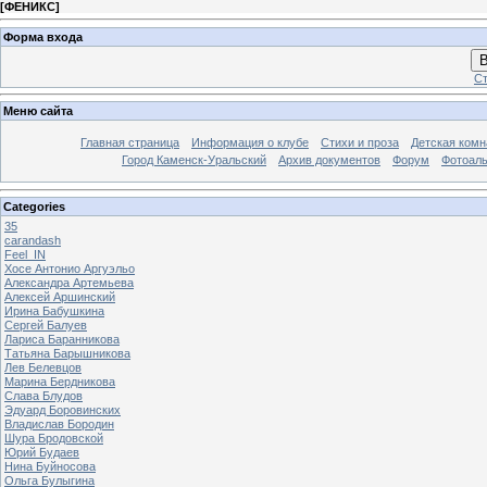
[
ФЕНИКС
]
Форма входа
В
Ст
Меню сайта
Главная страница
Информация о клубе
Стихи и проза
Детская комн
Город Каменск-Уральский
Архив документов
Форум
Фотоал
Categories
35
carandash
Feel_IN
Хосе Антонио Аргуэльо
Александра Артемьева
Алексей Аршинский
Ирина Бабушкина
Сергей Балуев
Лариса Баранникова
Татьяна Барышникова
Лев Белевцов
Марина Бердникова
Слава Блудов
Эдуард Боровинских
Владислав Бородин
Шура Бродовской
Юрий Будаев
Нина Буйносова
Ольга Булыгина