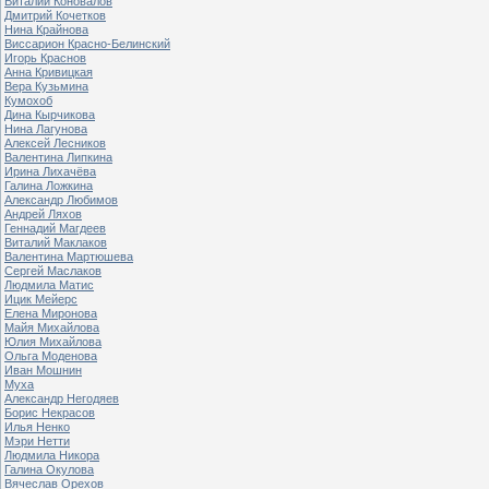
Виталий Коновалов
Дмитрий Кочетков
Нина Крайнова
Виссарион Красно-Белинский
Игорь Краснов
Анна Кривицкая
Вера Кузьмина
Кумохоб
Дина Кырчикова
Нина Лагунова
Алексей Лесников
Валентина Липкина
Ирина Лихачёва
Галина Ложкина
Александр Любимов
Андрей Ляхов
Геннадий Магдеев
Виталий Маклаков
Валентина Мартюшева
Сергей Маслаков
Людмила Матис
Ицик Мейерс
Елена Миронова
Майя Михайлова
Юлия Михайлова
Ольга Моденова
Иван Мошнин
Муха
Александр Негодяев
Борис Некрасов
Илья Ненко
Мэри Нетти
Людмила Никора
Галина Окулова
Вячеслав Орехов