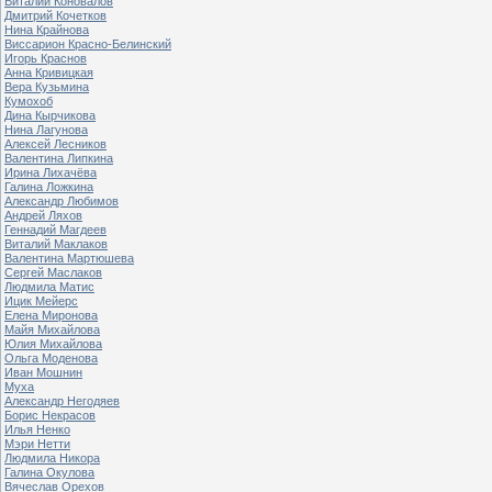
Виталий Коновалов
Дмитрий Кочетков
Нина Крайнова
Виссарион Красно-Белинский
Игорь Краснов
Анна Кривицкая
Вера Кузьмина
Кумохоб
Дина Кырчикова
Нина Лагунова
Алексей Лесников
Валентина Липкина
Ирина Лихачёва
Галина Ложкина
Александр Любимов
Андрей Ляхов
Геннадий Магдеев
Виталий Маклаков
Валентина Мартюшева
Сергей Маслаков
Людмила Матис
Ицик Мейерс
Елена Миронова
Майя Михайлова
Юлия Михайлова
Ольга Моденова
Иван Мошнин
Муха
Александр Негодяев
Борис Некрасов
Илья Ненко
Мэри Нетти
Людмила Никора
Галина Окулова
Вячеслав Орехов