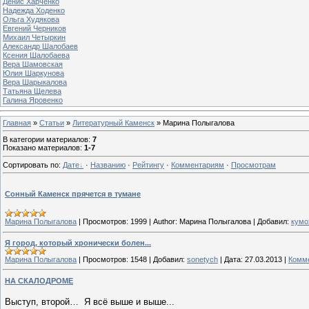
Денис Харченко
Надежда Ходенко
Ольга Худякова
Евгений Черников
Михаил Четыркин
Александр Шалобаев
Ксения Шалобаева
Вера Шамовская
Юлия Шаркунова
Вера Шарыкалова
Татьяна Щелева
Галина Яровенко
Главная
»
Статьи
»
Литературный Каменск
» Марина Полыгалова
В категории материалов
:
7
Показано материалов
:
1-7
Сортировать по
:
Дате
·
Названию
·
Рейтингу
·
Комментариям
·
Просмотрам
Сонный Каменск прячется в тумане
Марина Полыгалова
|
Просмотров:
1999
|
Author:
Марина Полыгалова
|
Добавил:
кумо
Я город, который хронически болен...
Марина Полыгалова
|
Просмотров:
1548
|
Добавил:
sonetych
|
Дата:
27.03.2013
|
Комме
НА СКАЛОДРОМЕ
Выступ, второй…
Я всё выше и выше...