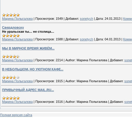
Марина Полыгалова
|
Просмотров:
1549
|
Добавил:
sonetych
|
Дата:
24.01.2013
|
Комме
Свердловску
Не уральская ты… не столица…
Марина Полыгалова
|
Просмотров:
1588
|
Добавил:
sonetych
|
Дата:
04.01.2013
|
Комме
МЫ В МИРНОЕ ВРЕМЯ ЖИВЁМ...
Марина Полыгалова
|
Просмотров:
2214
|
Author:
Марина Полыгалова
|
Добавил:
sone
В НЕБОЛЬШОМ, НО УЮТНОМ КАФЕ...
Марина Полыгалова
|
Просмотров:
1915
|
Author:
Марина Полыгалова
|
Добавил:
sone
ПРИВЫЧНЫЙ АДРЕС MAIL.RU...
Марина Полыгалова
|
Просмотров:
1516
|
Author:
Марина Полыгалова
|
Добавил:
sone
Полная версия сайта