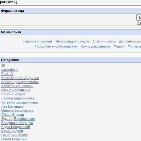
[
ФЕНИКС
]
Форма входа
В
Ст
Меню сайта
Главная страница
Информация о клубе
Стихи и проза
Детская комн
Город Каменск-Уральский
Архив документов
Форум
Фотоал
Categories
35
carandash
Feel_IN
Хосе Антонио Аргуэльо
Александра Артемьева
Алексей Аршинский
Ирина Бабушкина
Сергей Балуев
Лариса Баранникова
Татьяна Барышникова
Лев Белевцов
Марина Бердникова
Слава Блудов
Эдуард Боровинских
Владислав Бородин
Шура Бродовской
Юрий Будаев
Нина Буйносова
Ольга Булыгина