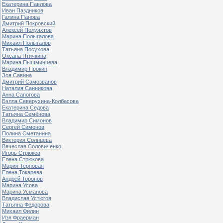
Екатерина Павлова
Иван Паздников
Галина Панова
Дмитрий Покровский
Алексей Полуяхтов
Марина Полыгалова
Михаил Полыгалов
Татьяна Посухова
Оксана Птичкина
Марина Пышминцева
Владимир Прокин
Зоя Савина
Дмитрий Самозванов
Наталия Санникова
Анна Сапогова
Бэлла Северухина-Колбасова
Екатерина Седова
Татьяна Семёнова
Владимир Симонов
Сергей Симонов
Полина Сметанина
Виктория Солнцева
Вячеслав Соловиченко
Игорь Стрюков
Елена Стрюкова
Мария Терновая
Елена Токарева
Андрей Торопов
Марина Усова
Марина Усманова
Владислав Устюгов
Татьяна Федорова
Михаил Филин
Изя Фраерман