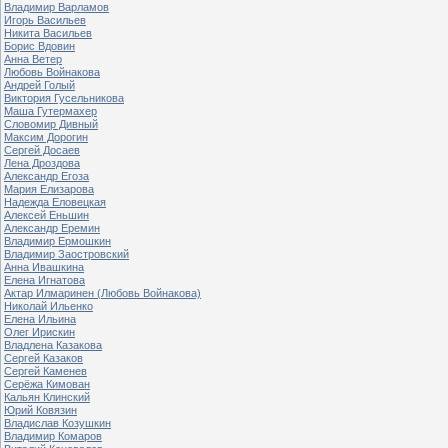
Владимир Варламов
Игорь Васильев
Никита Васильев
Борис Вдовин
Анна Ветер
Любовь Войнакова
Андрей Голый
Виктория Гусельникова
Маша Гутермахер
Словомир Дивный
Максим Дорогин
Сергей Досаев
Лена Дроздова
Александр Егоза
Мария Елизарова
Надежда Еловецкая
Алексей Еньшин
Александр Еремин
Владимир Ермошкин
Владимир Заостровский
Анна Ивашкина
Елена Игнатова
Актар Илмаринен (Любовь Войнакова)
Николай Ильенко
Елена Ильина
Олег Ирискин
Владлена Казакова
Сергей Казаков
Сергей Каменев
Серёжа Кимован
Кальян Клинский
Юрий Ковязин
Владислав Козушкин
Владимир Комаров