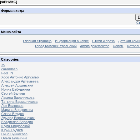
[
ФЕНИКС
]
Форма входа
В
Ст
Меню сайта
Главная страница
Информация о клубе
Стихи и проза
Детская комн
Город Каменск-Уральский
Архив документов
Форум
Фотоал
Categories
35
carandash
Feel_IN
Хосе Антонио Аргуэльо
Александра Артемьева
Алексей Аршинский
Ирина Бабушкина
Сергей Балуев
Лариса Баранникова
Татьяна Барышникова
Лев Белевцов
Марина Бердникова
Слава Блудов
Эдуард Боровинских
Владислав Бородин
Шура Бродовской
Юрий Будаев
Нина Буйносова
Ольга Булыгина