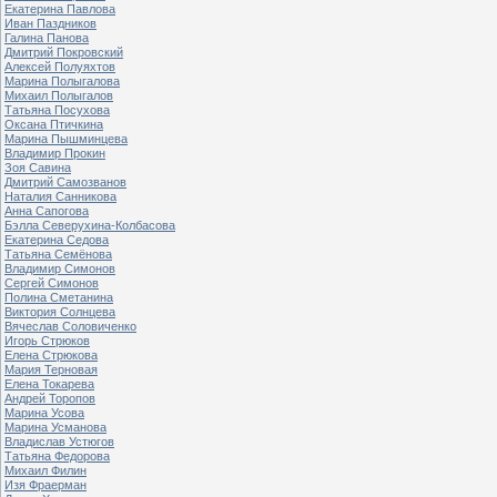
Екатерина Павлова
Иван Паздников
Галина Панова
Дмитрий Покровский
Алексей Полуяхтов
Марина Полыгалова
Михаил Полыгалов
Татьяна Посухова
Оксана Птичкина
Марина Пышминцева
Владимир Прокин
Зоя Савина
Дмитрий Самозванов
Наталия Санникова
Анна Сапогова
Бэлла Северухина-Колбасова
Екатерина Седова
Татьяна Семёнова
Владимир Симонов
Сергей Симонов
Полина Сметанина
Виктория Солнцева
Вячеслав Соловиченко
Игорь Стрюков
Елена Стрюкова
Мария Терновая
Елена Токарева
Андрей Торопов
Марина Усова
Марина Усманова
Владислав Устюгов
Татьяна Федорова
Михаил Филин
Изя Фраерман