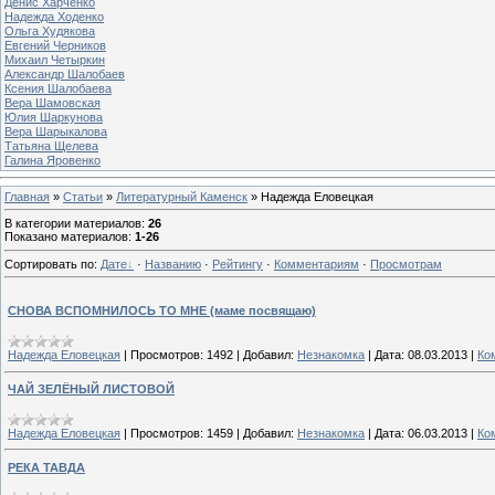
Денис Харченко
Надежда Ходенко
Ольга Худякова
Евгений Черников
Михаил Четыркин
Александр Шалобаев
Ксения Шалобаева
Вера Шамовская
Юлия Шаркунова
Вера Шарыкалова
Татьяна Щелева
Галина Яровенко
Главная
»
Статьи
»
Литературный Каменск
» Надежда Еловецкая
В категории материалов
:
26
Показано материалов
:
1-26
Сортировать по
:
Дате
·
Названию
·
Рейтингу
·
Комментариям
·
Просмотрам
СНОВА ВСПОМНИЛОСЬ ТО МНЕ (маме посвящаю)
Надежда Еловецкая
|
Просмотров:
1492
|
Добавил:
Незнакомка
|
Дата:
08.03.2013
|
Ко
ЧАЙ ЗЕЛЁНЫЙ ЛИСТОВОЙ
Надежда Еловецкая
|
Просмотров:
1459
|
Добавил:
Незнакомка
|
Дата:
06.03.2013
|
Ко
РЕКА ТАВДА