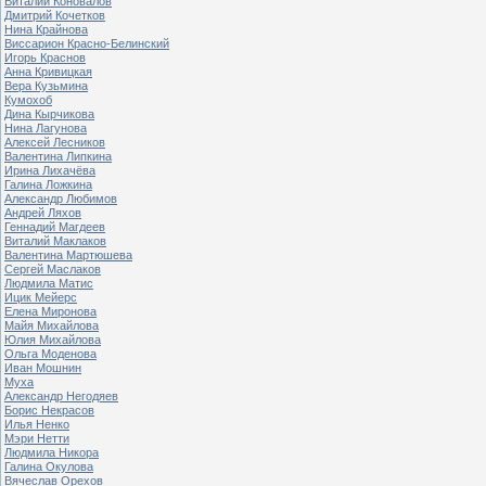
Виталий Коновалов
Дмитрий Кочетков
Нина Крайнова
Виссарион Красно-Белинский
Игорь Краснов
Анна Кривицкая
Вера Кузьмина
Кумохоб
Дина Кырчикова
Нина Лагунова
Алексей Лесников
Валентина Липкина
Ирина Лихачёва
Галина Ложкина
Александр Любимов
Андрей Ляхов
Геннадий Магдеев
Виталий Маклаков
Валентина Мартюшева
Сергей Маслаков
Людмила Матис
Ицик Мейерс
Елена Миронова
Майя Михайлова
Юлия Михайлова
Ольга Моденова
Иван Мошнин
Муха
Александр Негодяев
Борис Некрасов
Илья Ненко
Мэри Нетти
Людмила Никора
Галина Окулова
Вячеслав Орехов