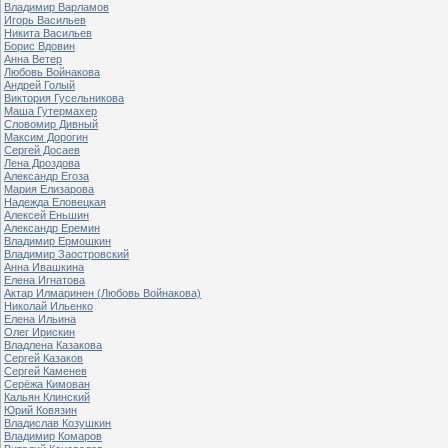
Владимир Варламов
Игорь Васильев
Никита Васильев
Борис Вдовин
Анна Ветер
Любовь Войнакова
Андрей Голый
Виктория Гусельникова
Маша Гутермахер
Словомир Дивный
Максим Дорогин
Сергей Досаев
Лена Дроздова
Александр Егоза
Мария Елизарова
Надежда Еловецкая
Алексей Еньшин
Александр Еремин
Владимир Ермошкин
Владимир Заостровский
Анна Ивашкина
Елена Игнатова
Актар Илмаринен (Любовь Войнакова)
Николай Ильенко
Елена Ильина
Олег Ирискин
Владлена Казакова
Сергей Казаков
Сергей Каменев
Серёжа Кимован
Кальян Клинский
Юрий Ковязин
Владислав Козушкин
Владимир Комаров