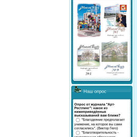
Наш опрос
Опрос от журнала "Арт-
Рестлинг": какое из
нижеприведённых
высказываний вам ближе?
"Благодеяние предполагает
унижение, на которое вы сами
согласились". (Виктор Гюго)
"Благотворительность -