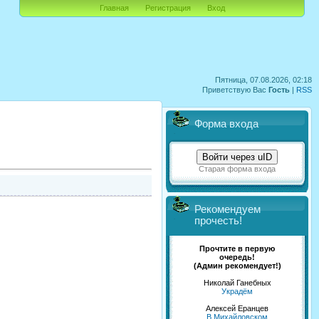
Главная
Регистрация
Вход
Пятница, 07.08.2026, 02:18
Приветствую Вас
Гость
|
RSS
Форма входа
Войти через uID
Старая форма входа
Рекомендуем
прочесть!
Прочтите в первую
очередь!
(Админ рекомендует!)
Николай Ганебных
Украдём
Алексей Еранцев
В Михайловском