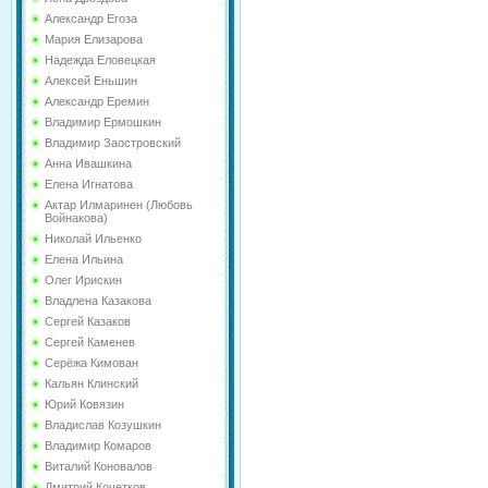
Александр Егоза
Мария Елизарова
Надежда Еловецкая
Алексей Еньшин
Александр Еремин
Владимир Ермошкин
Владимир Заостровский
Анна Ивашкина
Елена Игнатова
Актар Илмаринен (Любовь
Войнакова)
Николай Ильенко
Елена Ильина
Олег Ирискин
Владлена Казакова
Сергей Казаков
Сергей Каменев
Серёжа Кимован
Кальян Клинский
Юрий Ковязин
Владислав Козушкин
Владимир Комаров
Виталий Коновалов
Дмитрий Кочетков