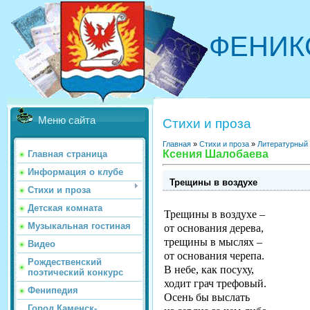
ФЕНИК
Меню сайта
Стихи и проза
Главная
»
Стихи и проза
»
Литературный
Ксения Шалобаева
Главная страница
Информация о клубе
Трещины в воздухе
Стихи и проза
Детская комната
Трещины в воздухе –
Музыкальная гостиная
от основания дерева,
трещины в мыслях –
Видео
от основания черепа.
Рождественский
В небе, как посуху,
поэтический конкурс
ходит грач трефовый.
Фенипедия
Осень бы выслать
Город Каменск-