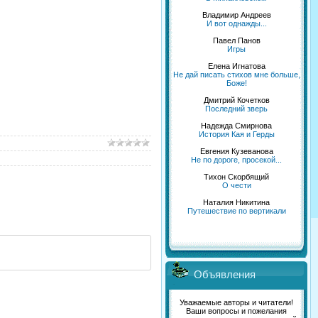
Владимир Андреев
И вот однажды...
Павел Панов
Игры
Елена Игнатова
Не дай писать стихов мне больше,
Боже!
Дмитрий Кочетков
Последний зверь
Надежда Смирнова
История Кая и Герды
Евгения Кузеванова
Не по дороге, просекой...
Тихон Скорбящий
О чести
Наталия Никитина
Путешествие по вертикали
Объявления
Уважаемые авторы и читатели!
Ваши вопросы и пожелания