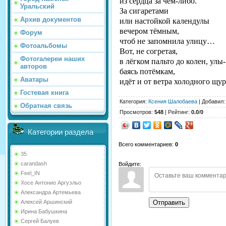
из сердца за чем-либо.
Уральский
За сигаретами
Архив документов
или настойкой календулы
вечером тёмным,
Форум
чтоб не запомнила улицу…
Фотоальбомы
Вот, не согретая,
Фотогалереи наших
в лёгком пальто до колен, улы-
авторов
баясь потёмкам,
Аватары
идёт и от ветра холодного щур
Гостевая книга
Категория
:
Ксения Шалобаева
|
Добавил
Обратная связь
Просмотров
:
548
|
Рейтинг
:
0.0
/
0
Категории раздела
Всего комментариев
:
0
35
carandash
Войдите:
Feel_IN
Хосе Антонио Аргуэльо
Александра Артемьева
Отправить
Алексей Аршинский
Ирина Бабушкина
Сергей Балуев