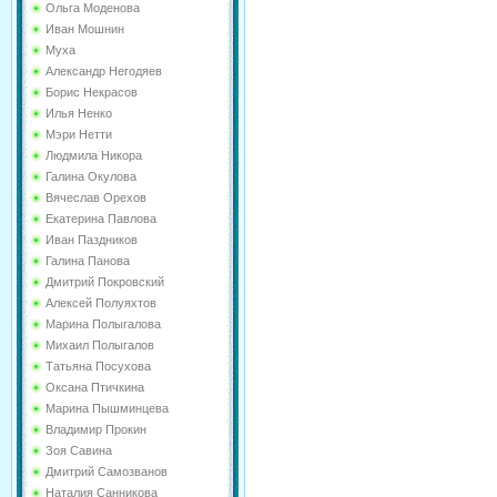
Ольга Моденова
Иван Мошнин
Муха
Александр Негодяев
Борис Некрасов
Илья Ненко
Мэри Нетти
Людмила Никора
Галина Окулова
Вячеслав Орехов
Екатерина Павлова
Иван Паздников
Галина Панова
Дмитрий Покровский
Алексей Полуяхтов
Марина Полыгалова
Михаил Полыгалов
Татьяна Посухова
Оксана Птичкина
Марина Пышминцева
Владимир Прокин
Зоя Савина
Дмитрий Самозванов
Наталия Санникова