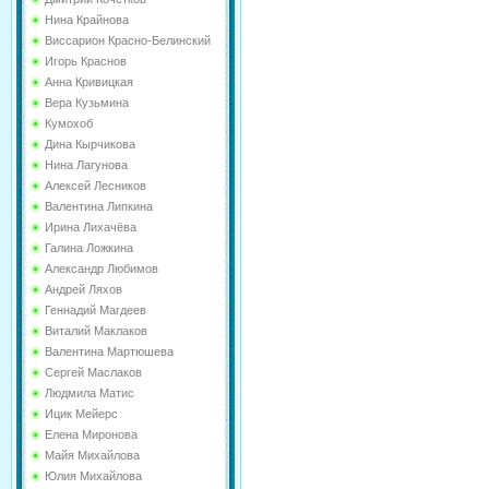
Нина Крайнова
Виссарион Красно-Белинский
Игорь Краснов
Анна Кривицкая
Вера Кузьмина
Кумохоб
Дина Кырчикова
Нина Лагунова
Алексей Лесников
Валентина Липкина
Ирина Лихачёва
Галина Ложкина
Александр Любимов
Андрей Ляхов
Геннадий Магдеев
Виталий Маклаков
Валентина Мартюшева
Сергей Маслаков
Людмила Матис
Ицик Мейерс
Елена Миронова
Майя Михайлова
Юлия Михайлова