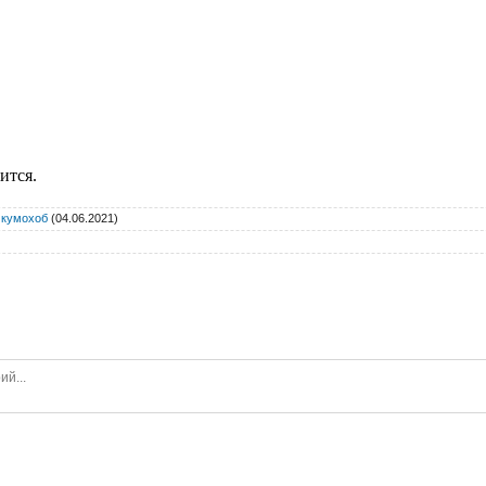
ится.
:
кумохоб
(04.06.2021)