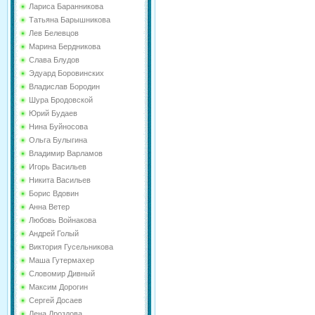
Лариса Баранникова
Татьяна Барышникова
Лев Белевцов
Марина Бердникова
Слава Блудов
Эдуард Боровинских
Владислав Бородин
Шура Бродовской
Юрий Будаев
Нина Буйносова
Ольга Булыгина
Владимир Варламов
Игорь Васильев
Никита Васильев
Борис Вдовин
Анна Ветер
Любовь Войнакова
Андрей Голый
Виктория Гусельникова
Маша Гутермахер
Словомир Дивный
Максим Дорогин
Сергей Досаев
Лена Дроздова