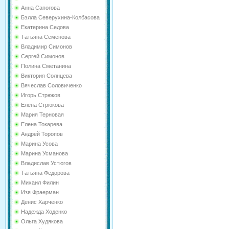
Анна Сапогова
Бэлла Северухина-Колбасова
Екатерина Седова
Татьяна Семёнова
Владимир Симонов
Сергей Симонов
Полина Сметанина
Виктория Солнцева
Вячеслав Соловиченко
Игорь Стрюков
Елена Стрюкова
Мария Терновая
Елена Токарева
Андрей Торопов
Марина Усова
Марина Усманова
Владислав Устюгов
Татьяна Федорова
Михаил Филин
Изя Фраерман
Денис Харченко
Надежда Ходенко
Ольга Худякова