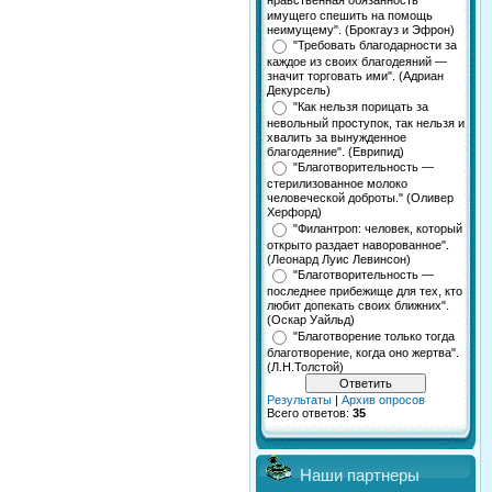
нравственная обязанность
имущего спешить на помощь
неимущему". (Брокгауз и Эфрон)
"Требовать благодарности за
каждое из своих благодеяний —
значит торговать ими". (Адриан
Декурсель)
"Как нельзя порицать за
невольный проступок, так нельзя и
хвалить за вынужденное
благодеяние". (Еврипид)
"Благотворительность —
стерилизованное молоко
человеческой доброты." (Оливер
Херфорд)
"Филантроп: человек, который
открыто раздает наворованное".
(Леонард Луис Левинсон)
"Благотворительность —
последнее прибежище для тех, кто
любит допекать своих ближних".
(Оскар Уайльд)
"Благотворение только тогда
благотворение, когда оно жертва".
(Л.Н.Толстой)
Результаты
|
Архив опросов
Всего ответов:
35
Наши партнеры