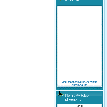
Для добавления необходима
авторизация
Почта @litclub-
phoenix.ru
Логин: