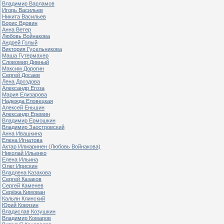
Владимир Варламов
Игорь Васильев
Никита Васильев
Борис Вдовин
Анна Ветер
Любовь Войнакова
Андрей Голый
Виктория Гусельникова
Маша Гутермахер
Словомир Дивный
Максим Дорогин
Сергей Досаев
Лена Дроздова
Александр Егоза
Мария Елизарова
Надежда Еловецкая
Алексей Еньшин
Александр Еремин
Владимир Ермошкин
Владимир Заостровский
Анна Ивашкина
Елена Игнатова
Актар Илмаринен (Любовь Войнакова)
Николай Ильенко
Елена Ильина
Олег Ирискин
Владлена Казакова
Сергей Казаков
Сергей Каменев
Серёжа Кимован
Кальян Клинский
Юрий Ковязин
Владислав Козушкин
Владимир Комаров