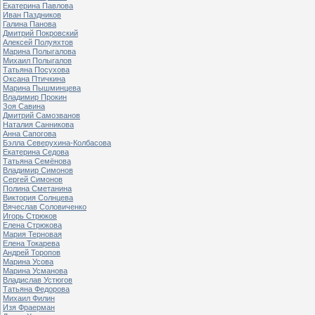
Екатерина Павлова
Иван Паздников
Галина Панова
Дмитрий Покровский
Алексей Полуяхтов
Марина Полыгалова
Михаил Полыгалов
Татьяна Посухова
Оксана Птичкина
Марина Пышминцева
Владимир Прокин
Зоя Савина
Дмитрий Самозванов
Наталия Санникова
Анна Сапогова
Бэлла Северухина-Колбасова
Екатерина Седова
Татьяна Семёнова
Владимир Симонов
Сергей Симонов
Полина Сметанина
Виктория Солнцева
Вячеслав Соловиченко
Игорь Стрюков
Елена Стрюкова
Мария Терновая
Елена Токарева
Андрей Торопов
Марина Усова
Марина Усманова
Владислав Устюгов
Татьяна Федорова
Михаил Филин
Изя Фраерман