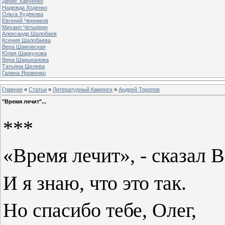
Денис Харченко
Надежда Ходенко
Ольга Худякова
Евгений Черников
Михаил Четыркин
Александр Шалобаев
Ксения Шалобаева
Вера Шамовская
Юлия Шаркунова
Вера Шарыкалова
Татьяна Щелева
Галина Яровенко
Главная
»
Статьи
»
Литературный Каменск
»
Андрей Торопов
"Время лечит"...
***
«Время лечит», - сказал В
И я знаю, что это так.
Но спасибо тебе, Олег,