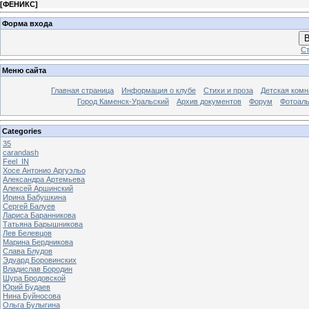
[
ФЕНИКС
]
Форма входа
В
Ст
Меню сайта
Главная страница
Информация о клубе
Стихи и проза
Детская комн
Город Каменск-Уральский
Архив документов
Форум
Фотоал
Categories
35
carandash
Feel_IN
Хосе Антонио Аргуэльо
Александра Артемьева
Алексей Аршинский
Ирина Бабушкина
Сергей Балуев
Лариса Баранникова
Татьяна Барышникова
Лев Белевцов
Марина Бердникова
Слава Блудов
Эдуард Боровинских
Владислав Бородин
Шура Бродовской
Юрий Будаев
Нина Буйносова
Ольга Булыгина