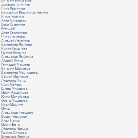
Виталий Коновалов
Дмитрий Кочетков
Нина Крайнова
Виссарион Красно-Белинский
Игорь Краснов
Анна Кривицкая
Вера Кузьмина
Кумохоб
Дина Кырчикова
Нина Лагунова
Алексей Лесников
Валентина Липкина
Ирина Лихачёва
Галина Ложкина
Александр Любимов
Андрей Ляхов
Геннадий Магдеев
Виталий Маклаков
Валентина Мартюшева
Сергей Маслаков
Людмила Матис
Ицик Мейерс
Елена Миронова
Майя Михайлова
Юлия Михайлова
Ольга Моденова
Иван Мошнин
Муха
Александр Негодяев
Борис Некрасов
Илья Ненко
Мэри Нетти
Людмила Никора
Галина Окулова
Вячеслав Орехов