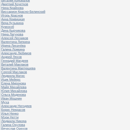
Виталий Коновалов
Дмитрий Кочетков
Нина Крайнова
Виссарион Красно-Белинский
Игорь Краснов
Анна Кривицкая
Вера Кузьмина
Кумохоб
Дина Кырчикова
Нина Лагунова
Алексей Лесников
Валентина Липкина
Ирина Лихачёва
Галина Ложкина
Александр Любимов
Андрей Ляхов
Геннадий Магдеев
Виталий Маклаков
Валентина Мартюшева
Сергей Маслаков
Людмила Матис
Ицик Мейерс
Елена Миронова
Майя Михайлова
Юлия Михайлова
Ольга Моденова
Иван Мошнин
Муха
Александр Негодяев
Борис Некрасов
Илья Ненко
Мэри Нетти
Людмила Никора
Галина Окулова
Вячеслав Орехов