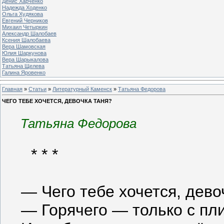
Денис Харченко
Надежда Ходенко
Ольга Худякова
Евгений Черников
Михаил Четыркин
Александр Шалобаев
Ксения Шалобаева
Вера Шамовская
Юлия Шаркунова
Вера Шарыкалова
Татьяна Щелева
Галина Яровенко
Главная
»
Статьи
»
Литературный Каменск
»
Татьяна Федорова
ЧЕГО ТЕБЕ ХОЧЕТСЯ, ДЕВОЧКА ТАНЯ?
Татьяна Федорова
* * *
— Чего тебе хочется, дево
— Горячего — только с пли