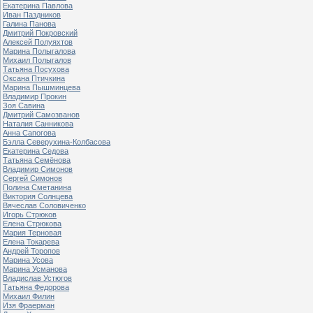
Екатерина Павлова
Иван Паздников
Галина Панова
Дмитрий Покровский
Алексей Полуяхтов
Марина Полыгалова
Михаил Полыгалов
Татьяна Посухова
Оксана Птичкина
Марина Пышминцева
Владимир Прокин
Зоя Савина
Дмитрий Самозванов
Наталия Санникова
Анна Сапогова
Бэлла Северухина-Колбасова
Екатерина Седова
Татьяна Семёнова
Владимир Симонов
Сергей Симонов
Полина Сметанина
Виктория Солнцева
Вячеслав Соловиченко
Игорь Стрюков
Елена Стрюкова
Мария Терновая
Елена Токарева
Андрей Торопов
Марина Усова
Марина Усманова
Владислав Устюгов
Татьяна Федорова
Михаил Филин
Изя Фраерман