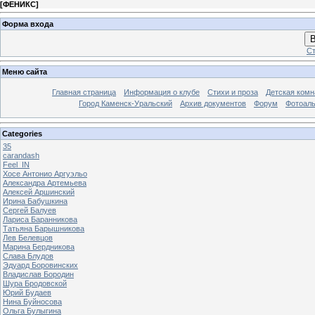
[
ФЕНИКС
]
Форма входа
В
Ст
Меню сайта
Главная страница
Информация о клубе
Стихи и проза
Детская комн
Город Каменск-Уральский
Архив документов
Форум
Фотоал
Categories
35
carandash
Feel_IN
Хосе Антонио Аргуэльо
Александра Артемьева
Алексей Аршинский
Ирина Бабушкина
Сергей Балуев
Лариса Баранникова
Татьяна Барышникова
Лев Белевцов
Марина Бердникова
Слава Блудов
Эдуард Боровинских
Владислав Бородин
Шура Бродовской
Юрий Будаев
Нина Буйносова
Ольга Булыгина