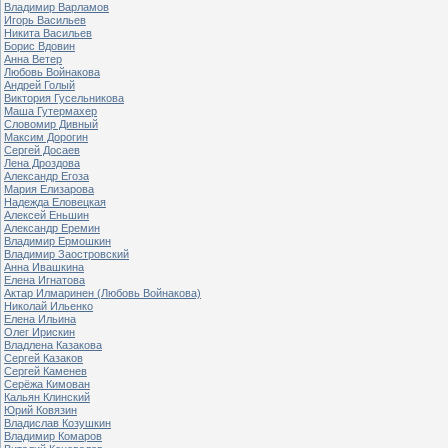
Владимир Варламов
Игорь Васильев
Никита Васильев
Борис Вдовин
Анна Ветер
Любовь Войнакова
Андрей Голый
Виктория Гусельникова
Маша Гутермахер
Словомир Дивный
Максим Дорогин
Сергей Досаев
Лена Дроздова
Александр Егоза
Мария Елизарова
Надежда Еловецкая
Алексей Еньшин
Александр Еремин
Владимир Ермошкин
Владимир Заостровский
Анна Ивашкина
Елена Игнатова
Актар Илмаринен (Любовь Войнакова)
Николай Ильенко
Елена Ильина
Олег Ирискин
Владлена Казакова
Сергей Казаков
Сергей Каменев
Серёжа Кимован
Кальян Клинский
Юрий Ковязин
Владислав Козушкин
Владимир Комаров