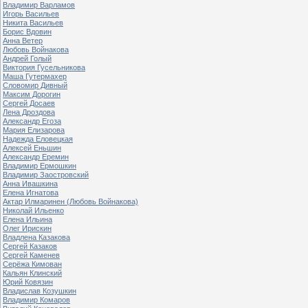
Владимир Варламов
Игорь Васильев
Никита Васильев
Борис Вдовин
Анна Ветер
Любовь Войнакова
Андрей Голый
Виктория Гусельникова
Маша Гутермахер
Словомир Дивный
Максим Дорогин
Сергей Досаев
Лена Дроздова
Александр Егоза
Мария Елизарова
Надежда Еловецкая
Алексей Еньшин
Александр Еремин
Владимир Ермошкин
Владимир Заостровский
Анна Ивашкина
Елена Игнатова
Актар Илмаринен (Любовь Войнакова)
Николай Ильенко
Елена Ильина
Олег Ирискин
Владлена Казакова
Сергей Казаков
Сергей Каменев
Серёжа Кимован
Кальян Клинский
Юрий Ковязин
Владислав Козушкин
Владимир Комаров