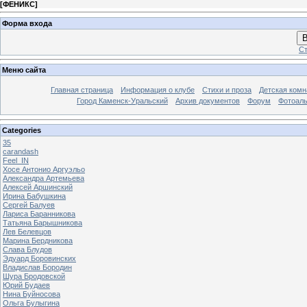
[
ФЕНИКС
]
Форма входа
В
Ст
Меню сайта
Главная страница
Информация о клубе
Стихи и проза
Детская комн
Город Каменск-Уральский
Архив документов
Форум
Фотоал
Categories
35
carandash
Feel_IN
Хосе Антонио Аргуэльо
Александра Артемьева
Алексей Аршинский
Ирина Бабушкина
Сергей Балуев
Лариса Баранникова
Татьяна Барышникова
Лев Белевцов
Марина Бердникова
Слава Блудов
Эдуард Боровинских
Владислав Бородин
Шура Бродовской
Юрий Будаев
Нина Буйносова
Ольга Булыгина