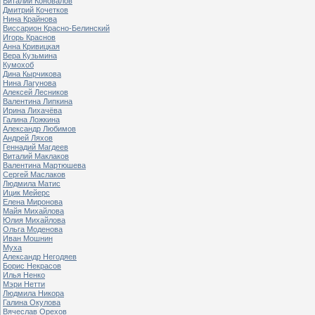
Виталий Коновалов
Дмитрий Кочетков
Нина Крайнова
Виссарион Красно-Белинский
Игорь Краснов
Анна Кривицкая
Вера Кузьмина
Кумохоб
Дина Кырчикова
Нина Лагунова
Алексей Лесников
Валентина Липкина
Ирина Лихачёва
Галина Ложкина
Александр Любимов
Андрей Ляхов
Геннадий Магдеев
Виталий Маклаков
Валентина Мартюшева
Сергей Маслаков
Людмила Матис
Ицик Мейерс
Елена Миронова
Майя Михайлова
Юлия Михайлова
Ольга Моденова
Иван Мошнин
Муха
Александр Негодяев
Борис Некрасов
Илья Ненко
Мэри Нетти
Людмила Никора
Галина Окулова
Вячеслав Орехов