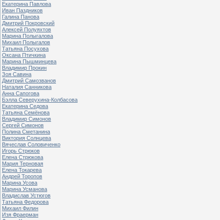
Екатерина Павлова
Иван Паздников
Галина Панова
Дмитрий Покровский
Алексей Полуяхтов
Марина Полыгалова
Михаил Полыгалов
Татьяна Посухова
Оксана Птичкина
Марина Пышминцева
Владимир Прокин
Зоя Савина
Дмитрий Самозванов
Наталия Санникова
Анна Сапогова
Бэлла Северухина-Колбасова
Екатерина Седова
Татьяна Семёнова
Владимир Симонов
Сергей Симонов
Полина Сметанина
Виктория Солнцева
Вячеслав Соловиченко
Игорь Стрюков
Елена Стрюкова
Мария Терновая
Елена Токарева
Андрей Торопов
Марина Усова
Марина Усманова
Владислав Устюгов
Татьяна Федорова
Михаил Филин
Изя Фраерман