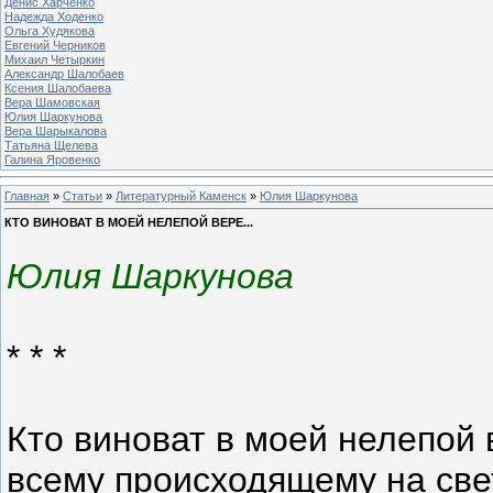
Денис Харченко
Надежда Ходенко
Ольга Худякова
Евгений Черников
Михаил Четыркин
Александр Шалобаев
Ксения Шалобаева
Вера Шамовская
Юлия Шаркунова
Вера Шарыкалова
Татьяна Щелева
Галина Яровенко
Главная
»
Статьи
»
Литературный Каменск
»
Юлия Шаркунова
КТО ВИНОВАТ В МОЕЙ НЕЛЕПОЙ ВЕРЕ...
Юлия Шаркунова
* * *
Кто виноват в моей нелепой 
всему происходящему на све