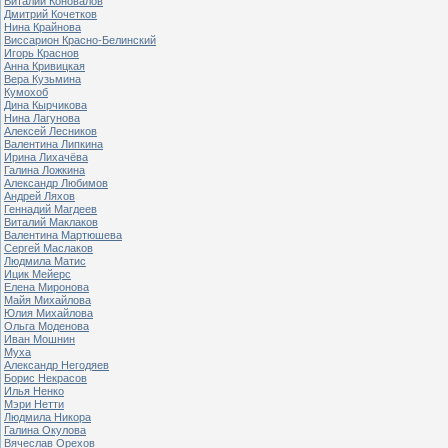
Виталий Коновалов
Дмитрий Кочетков
Нина Крайнова
Виссарион Красно-Белинский
Игорь Краснов
Анна Кривицкая
Вера Кузьмина
Кумохоб
Дина Кырчикова
Нина Лагунова
Алексей Лесников
Валентина Липкина
Ирина Лихачёва
Галина Ложкина
Александр Любимов
Андрей Ляхов
Геннадий Магдеев
Виталий Маклаков
Валентина Мартюшева
Сергей Маслаков
Людмила Матис
Ицик Мейерс
Елена Миронова
Майя Михайлова
Юлия Михайлова
Ольга Моденова
Иван Мошнин
Муха
Александр Негодяев
Борис Некрасов
Илья Ненко
Мэри Нетти
Людмила Никора
Галина Окулова
Вячеслав Орехов