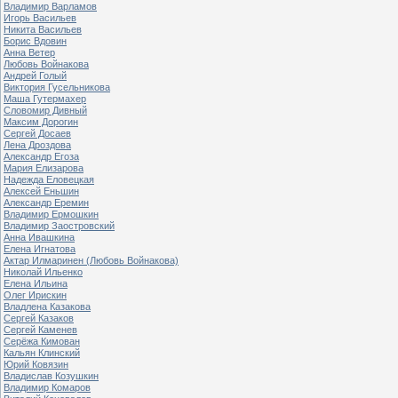
Владимир Варламов
Игорь Васильев
Никита Васильев
Борис Вдовин
Анна Ветер
Любовь Войнакова
Андрей Голый
Виктория Гусельникова
Маша Гутермахер
Словомир Дивный
Максим Дорогин
Сергей Досаев
Лена Дроздова
Александр Егоза
Мария Елизарова
Надежда Еловецкая
Алексей Еньшин
Александр Еремин
Владимир Ермошкин
Владимир Заостровский
Анна Ивашкина
Елена Игнатова
Актар Илмаринен (Любовь Войнакова)
Николай Ильенко
Елена Ильина
Олег Ирискин
Владлена Казакова
Сергей Казаков
Сергей Каменев
Серёжа Кимован
Кальян Клинский
Юрий Ковязин
Владислав Козушкин
Владимир Комаров