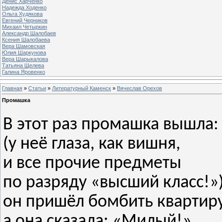
Денис Харченко
Надежда Ходенко
Ольга Худякова
Евгений Черников
Михаил Четыркин
Александр Шалобаев
Ксения Шалобаева
Вера Шамовская
Юлия Шаркунова
Вера Шарыкалова
Татьяна Щелева
Галина Яровенко
Главная
»
Статьи
»
Литературный Каменск
»
Вячеслав Орехов
Промашка
В этот раз промашка вышла:
(у неё глаза, как вишня,
и все прочие предметы
по разряду «высший класс!»
он пришёл бомбить квартиру
а она сказала: «Милый!»