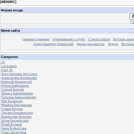
[
ФЕНИКС
]
Форма входа
В
Ст
Меню сайта
Главная страница
Информация о клубе
Стихи и проза
Детская комн
Город Каменск-Уральский
Архив документов
Форум
Фотоал
Categories
35
carandash
Feel_IN
Хосе Антонио Аргуэльо
Александра Артемьева
Алексей Аршинский
Ирина Бабушкина
Сергей Балуев
Лариса Баранникова
Татьяна Барышникова
Лев Белевцов
Марина Бердникова
Слава Блудов
Эдуард Боровинских
Владислав Бородин
Шура Бродовской
Юрий Будаев
Нина Буйносова
Ольга Булыгина