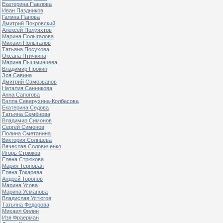
Екатерина Павлова
Иван Паздников
Галина Панова
Дмитрий Покровский
Алексей Полуяхтов
Марина Полыгалова
Михаил Полыгалов
Татьяна Посухова
Оксана Птичкина
Марина Пышминцева
Владимир Прокин
Зоя Савина
Дмитрий Самозванов
Наталия Санникова
Анна Сапогова
Бэлла Северухина-Колбасова
Екатерина Седова
Татьяна Семёнова
Владимир Симонов
Сергей Симонов
Полина Сметанина
Виктория Солнцева
Вячеслав Соловиченко
Игорь Стрюков
Елена Стрюкова
Мария Терновая
Елена Токарева
Андрей Торопов
Марина Усова
Марина Усманова
Владислав Устюгов
Татьяна Федорова
Михаил Филин
Изя Фраерман