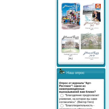
Наш опрос
Опрос от журнала "Арт-
Рестлинг": какое из
нижеприведённых
высказываний вам ближе?
"Благодеяние предполагает
унижение, на которое вы сами
согласились". (Виктор Гюго)
"Благотворительность -