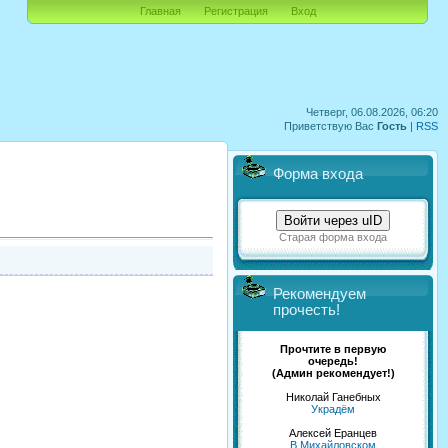
Главная
Регистрация
Вход
Четверг, 06.08.2026, 06:20
Приветствую Вас
Гость
|
RSS
Форма входа
Войти через uID
Старая форма входа
Рекомендуем
прочесть!
Прочтите в первую
очередь!
(Админ рекомендует!)
Николай Ганебных
Украдём
Алексей Еранцев
В Михайловском