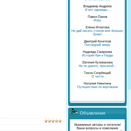
Владимир Андреев
И вот однажды...
Павел Панов
Игры
Елена Игнатова
Не дай писать стихов мне больше,
Боже!
Дмитрий Кочетков
Последний зверь
Надежда Смирнова
История Кая и Герды
Евгения Кузеванова
Не по дороге, просекой...
Тихон Скорбящий
О чести
Наталия Никитина
Путешествие по вертикали
Объявления
Уважаемые авторы и читатели!
Ваши вопросы и пожелания