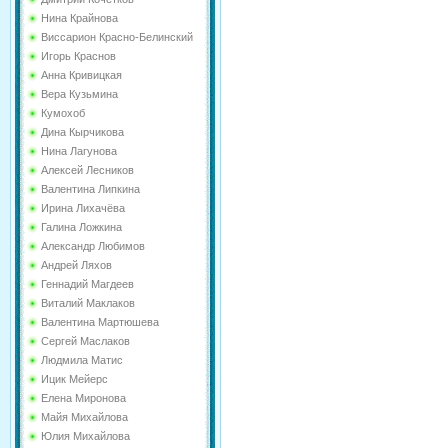
Нина Крайнова
Виссарион Красно-Белинский
Игорь Краснов
Анна Кривицкая
Вера Кузьмина
Кумохоб
Дина Кырчикова
Нина Лагунова
Алексей Лесников
Валентина Липкина
Ирина Лихачёва
Галина Ложкина
Александр Любимов
Андрей Ляхов
Геннадий Магдеев
Виталий Маклаков
Валентина Мартюшева
Сергей Маслаков
Людмила Матис
Ицик Мейерс
Елена Миронова
Майя Михайлова
Юлия Михайлова