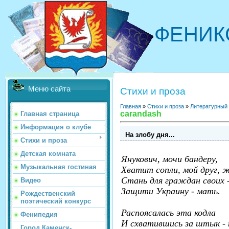
ФЕНИК
Меню сайта
Стихи и проза
Главная
»
Стихи и проза
»
Литературный
carandash
Главная страница
Информация о клубе
На злобу дня...
Стихи и проза
Детская комната
Янукович, мочи бандеру,
Музыкальная гостиная
Хватит сопли, мой друг, 
Стань для граждан своих 
Видео
Защити Украину - мать.
Рождественский
поэтический конкурс
Распоясалась эта кодла
Фенипедия
И схватившись за штык -
Город Каменск-