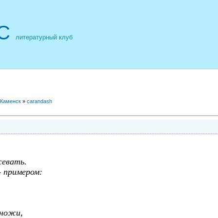
С
литературный клуб
 Каменск
»
carandash
жевать.
- примером:
 ножи,