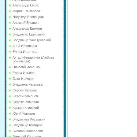
Александр Егоза
Мария Елизарова
Надежда Еловецкая
Алексей Еньшин
Александр Еремин
Владимир Ермошкин
Владимир Заостровский
Анна Ивашкина
Елена Игнатова
Актар Илмаринен (Любовь
Войнакова)
Николай Ильенко
Елена Ильина
Олег Ирискин
Владлена Казакова
Сергей Казаков
Сергей Каменев
Серёжа Кимован
Кальян Клинский
Юрий Ковязин
Владислав Козушкин
Владимир Комаров
Виталий Коновалов
Дмитрий Кочетков