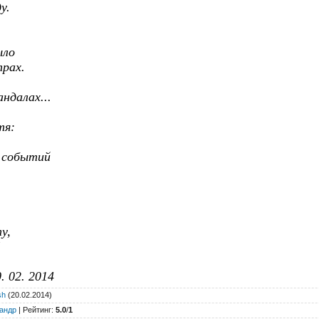
у.
ыло
трах.
андалах...
тя:
х событий
у,
!
2014
sh
(20.02.2014)
андр
|
Рейтинг
:
5.0
/
1