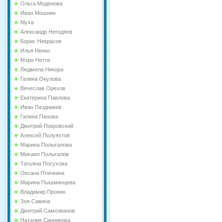
Ольга Моденова
Иван Мошнин
Муха
Александр Негодяев
Борис Некрасов
Илья Ненко
Мэри Нетти
Людмила Никора
Галина Окулова
Вячеслав Орехов
Екатерина Павлова
Иван Паздников
Галина Панова
Дмитрий Покровский
Алексей Полуяхтов
Марина Полыгалова
Михаил Полыгалов
Татьяна Посухова
Оксана Птичкина
Марина Пышминцева
Владимир Прокин
Зоя Савина
Дмитрий Самозванов
Наталия Санникова