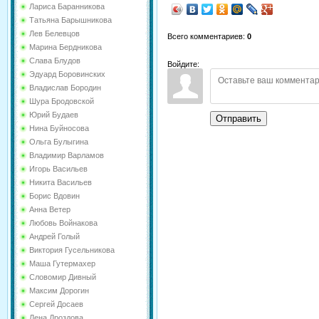
Лариса Баранникова
Татьяна Барышникова
Лев Белевцов
Всего комментариев
:
0
Марина Бердникова
Слава Блудов
Войдите:
Эдуард Боровинских
Владислав Бородин
Шура Бродовской
Юрий Будаев
Отправить
Нина Буйносова
Ольга Булыгина
Владимир Варламов
Игорь Васильев
Никита Васильев
Борис Вдовин
Анна Ветер
Любовь Войнакова
Андрей Голый
Виктория Гусельникова
Маша Гутермахер
Словомир Дивный
Максим Дорогин
Сергей Досаев
Лена Дроздова