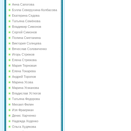
Анна Сапогова
Бэлла Северухина-Колбасова
Екатерина Седова
Татьяна Семёнова
Владимир Симонов
Сергей Симонов
Полина Сметанина
Виктория Солнцева
Вячеслав Соловиченко
Игорь Стрюков
Елена Стрюкова
Мария Терновая
Елена Токарева
Андрей Торопов
Марина Усова
Марина Усманова
Владислав Устюгов
Татьяна Федорова
Михаил Филин
Изя Фраерман
Денис Харченко
Надежда Ходенко
Ольга Худякова