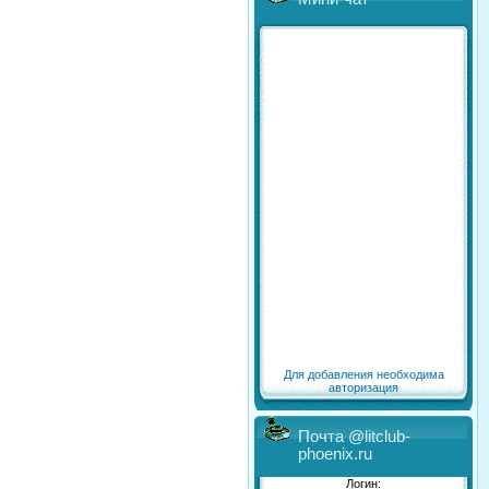
Для добавления необходима
авторизация
Почта @litclub-
phoenix.ru
Логин: