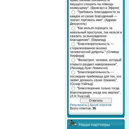
нравственная обязанность
имущего спешить на помощь
неимущему". (Брокгауз и Эфрон)
"Требовать благодарности за
каждое из своих благодеяний —
значит торговать ими". (Адриан
Декурсель)
"Как нельзя порицать за
невольный проступок, так нельзя и
хвалить за вынужденное
благодеяние". (Еврипид)
"Благотворительность —
стерилизованное молоко
человеческой доброты." (Оливер
Херфорд)
"Филантроп: человек, который
открыто раздает наворованное".
(Леонард Луис Левинсон)
"Благотворительность —
последнее прибежище для тех, кто
любит допекать своих ближних".
(Оскар Уайльд)
"Благотворение только тогда
благотворение, когда оно жертва".
(Л.Н.Толстой)
Результаты
|
Архив опросов
Всего ответов:
35
Наши партнеры