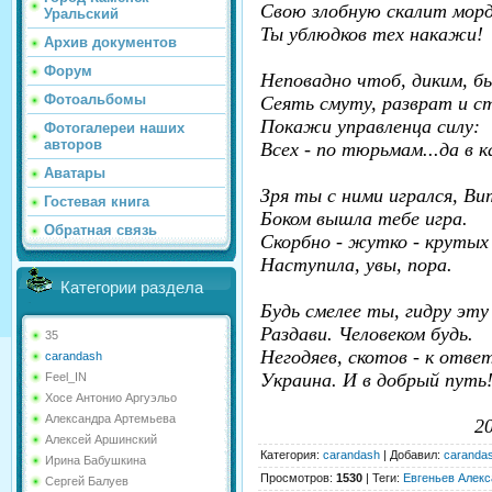
Свою злобную скалит морд
Уральский
Ты ублюдков тех накажи!
Архив документов
Форум
Неповадно чтоб, диким, б
Фотоальбомы
Сеять смуту, разврат и с
Покажи управленца силу:
Фотогалереи наших
авторов
Всех - по тюрьмам...да в к
Аватары
Зря ты с ними игрался, Ви
Гостевая книга
Боком вышла тебе игра.
Обратная связь
Скорбно - жутко - круты
Наступила, увы, пора.
Категории раздела
Будь смелее ты, гидру эту
Раздави. Человеком будь.
35
Негодяев, скотов - к ответ
carandash
Украина. И в добрый путь
Feel_IN
Хосе Антонио Аргуэльо
Александра Артемьева
20. 02. 
Алексей Аршинский
Категория
:
carandash
|
Добавил
:
caranda
Ирина Бабушкина
Просмотров
:
1530
|
Теги
:
Евгеньев Алекс
Сергей Балуев