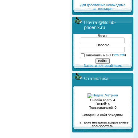
Для добавления необходима
авторизация
Почта @litclub-
phoenix.ru
Логин:
Пароль:
запомнить меня
(
что это
)
Завести почтовый ящик
Статистика
Онлайн всего:
4
Гостей:
4
Пользователей:
0
Сегодня на сайт заходили:
...а также незарегистрированные
пользователи