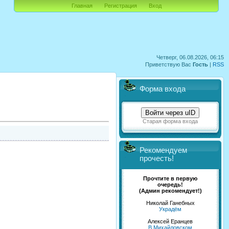
Главная
Регистрация
Вход
Четверг, 06.08.2026, 06:15
Приветствую Вас
Гость
|
RSS
Форма входа
Войти через uID
Старая форма входа
Рекомендуем
прочесть!
Прочтите в первую
очередь!
(Админ рекомендует!)
Николай Ганебных
Украдём
Алексей Еранцев
В Михайловском