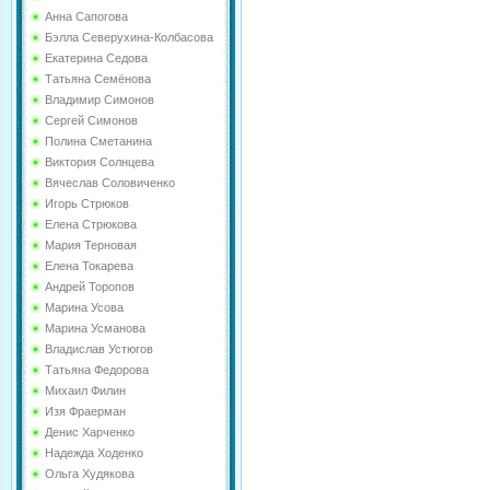
Анна Сапогова
Бэлла Северухина-Колбасова
Екатерина Седова
Татьяна Семёнова
Владимир Симонов
Сергей Симонов
Полина Сметанина
Виктория Солнцева
Вячеслав Соловиченко
Игорь Стрюков
Елена Стрюкова
Мария Терновая
Елена Токарева
Андрей Торопов
Марина Усова
Марина Усманова
Владислав Устюгов
Татьяна Федорова
Михаил Филин
Изя Фраерман
Денис Харченко
Надежда Ходенко
Ольга Худякова