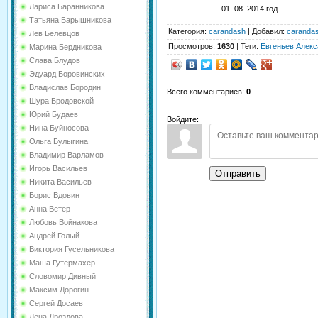
Лариса Баранникова
01. 08. 2014 год
Татьяна Барышникова
Категория
:
carandash
|
Добавил
:
caranda
Лев Белевцов
Просмотров
:
1630
|
Теги
:
Евгеньев Алекс
Марина Бердникова
Слава Блудов
Эдуард Боровинских
Владислав Бородин
Всего комментариев
:
0
Шура Бродовской
Юрий Будаев
Войдите:
Нина Буйносова
Ольга Булыгина
Владимир Варламов
Игорь Васильев
Отправить
Никита Васильев
Борис Вдовин
Анна Ветер
Любовь Войнакова
Андрей Голый
Виктория Гусельникова
Маша Гутермахер
Словомир Дивный
Максим Дорогин
Сергей Досаев
Лена Дроздова