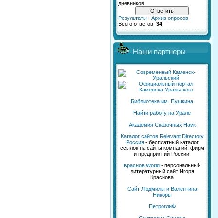
дневников
Результаты
|
Архив опросов
Всего ответов:
34
Наши партнеры
Библиотека им. Пушкина
Найти работу на Урале
Академия Сказочных Наук
Каталог сайтов Relevant Directory
Россия
- бесплатный каталог
ссылок на сайты компаний, фирм
и предприятий России.
Kраснов World
- персональный
литературный сайт Игоря
Краснова
Сайт Людмилы и Валентина
Никоры
ПетроглиФ