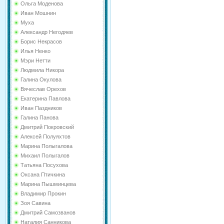
Ольга Моденова
Иван Мошнин
Муха
Александр Негодяев
Борис Некрасов
Илья Ненко
Мэри Нетти
Людмила Никора
Галина Окулова
Вячеслав Орехов
Екатерина Павлова
Иван Паздников
Галина Панова
Дмитрий Покровский
Алексей Полуяхтов
Марина Полыгалова
Михаил Полыгалов
Татьяна Посухова
Оксана Птичкина
Марина Пышминцева
Владимир Прокин
Зоя Савина
Дмитрий Самозванов
Наталия Санникова