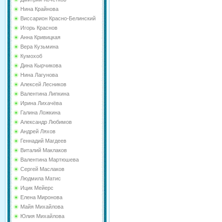
Нина Крайнова
Виссарион Красно-Белинский
Игорь Краснов
Анна Кривицкая
Вера Кузьмина
Кумохоб
Дина Кырчикова
Нина Лагунова
Алексей Лесников
Валентина Липкина
Ирина Лихачёва
Галина Ложкина
Александр Любимов
Андрей Ляхов
Геннадий Магдеев
Виталий Маклаков
Валентина Мартюшева
Сергей Маслаков
Людмила Матис
Ицик Мейерс
Елена Миронова
Майя Михайлова
Юлия Михайлова