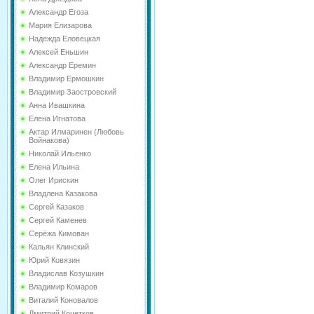
Александр Егоза
Мария Елизарова
Надежда Еловецкая
Алексей Еньшин
Александр Еремин
Владимир Ермошкин
Владимир Заостровский
Анна Ивашкина
Елена Игнатова
Актар Илмаринен (Любовь
Войнакова)
Николай Ильенко
Елена Ильина
Олег Ирискин
Владлена Казакова
Сергей Казаков
Сергей Каменев
Серёжа Кимован
Кальян Клинский
Юрий Ковязин
Владислав Козушкин
Владимир Комаров
Виталий Коновалов
Дмитрий Кочетков