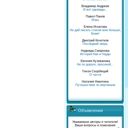
Владимир Андреев
И вот однажды...
Павел Панов
Игры
Елена Игнатова
Не дай писать стихов мне больше,
Боже!
Дмитрий Кочетков
Последний зверь
Надежда Смирнова
История Кая и Герды
Евгения Кузеванова
Не по дороге, просекой...
Тихон Скорбящий
О чести
Наталия Никитина
Путешествие по вертикали
Объявления
Уважаемые авторы и читатели!
Ваши вопросы и пожелания