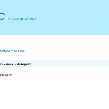
С
литературный клуб
 Каменск
»
carandash
по имени - Интернет
 Интернет.