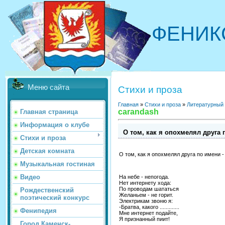
ФЕНИК
Меню сайта
Стихи и проза
Главная
»
Стихи и проза
»
Литературный
carandash
Главная страница
Информация о клубе
О том, как я опохмелял друга 
Стихи и проза
Детская комната
О том, как я опохмелял друга по имени -
Музыкальная гостиная
Видео
На небе - непогода.
Нет интернету хода:
По проводам шататься
Рождественский
Желаньем - не горит.
поэтический конкурс
Электрикам звоню я:
-Братва, какого .............
Фенипедия
Мне интернет подайте,
Я признанный пиит!
Город Каменск-