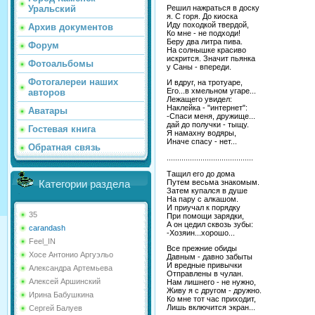
Решил нажраться в доску
Уральский
я. С горя. До киоска
Иду походкой твердой,
Архив документов
Ко мне - не подходи!
Беру два литра пива.
Форум
На солнышке красиво
искрится. Значит пьянка
Фотоальбомы
у Саны - впереди.
Фотогалереи наших
И вдруг, на тротуаре,
Его...в хмельном угаре...
авторов
Лежащего увидел:
Наклейка - "интернет":
Аватары
-Спаси меня, дружище...
дай до получки - тыщу.
Гостевая книга
Я намахну водяры,
Иначе спасу - нет...
Обратная связь
.........................................
Тащил его до дома
Путем весьма знакомым.
Категории раздела
Затем купался в душе
На пару с алкашом.
И приучал к порядку
35
При помощи зарядки,
А он цедил сквозь зубы:
carandash
-Хозяин...хорошо...
Feel_IN
Все прежние обиды
Хосе Антонио Аргуэльо
Давным - давно забыты
И вредные привычки
Александра Артемьева
Отправлены в чулан.
Алексей Аршинский
Нам лишнего - не нужно,
Живу я с другом - дружно.
Ирина Бабушкина
Ко мне тот час приходит,
Лишь включится экран...
Сергей Балуев