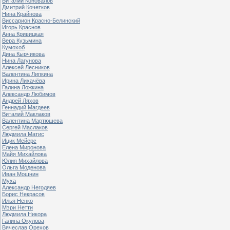
Виталий Коновалов
Дмитрий Кочетков
Нина Крайнова
Виссарион Красно-Белинский
Игорь Краснов
Анна Кривицкая
Вера Кузьмина
Кумохоб
Дина Кырчикова
Нина Лагунова
Алексей Лесников
Валентина Липкина
Ирина Лихачёва
Галина Ложкина
Александр Любимов
Андрей Ляхов
Геннадий Магдеев
Виталий Маклаков
Валентина Мартюшева
Сергей Маслаков
Людмила Матис
Ицик Мейерс
Елена Миронова
Майя Михайлова
Юлия Михайлова
Ольга Моденова
Иван Мошнин
Муха
Александр Негодяев
Борис Некрасов
Илья Ненко
Мэри Нетти
Людмила Никора
Галина Окулова
Вячеслав Орехов