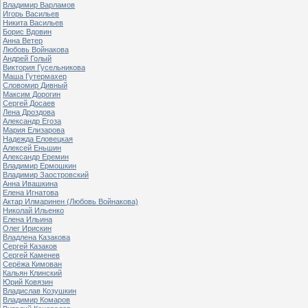
Владимир Варламов
Игорь Васильев
Никита Васильев
Борис Вдовин
Анна Ветер
Любовь Войнакова
Андрей Голый
Виктория Гусельникова
Маша Гутермахер
Словомир Дивный
Максим Дорогин
Сергей Досаев
Лена Дроздова
Александр Егоза
Мария Елизарова
Надежда Еловецкая
Алексей Еньшин
Александр Еремин
Владимир Ермошкин
Владимир Заостровский
Анна Ивашкина
Елена Игнатова
Актар Илмаринен (Любовь Войнакова)
Николай Ильенко
Елена Ильина
Олег Ирискин
Владлена Казакова
Сергей Казаков
Сергей Каменев
Серёжа Кимован
Кальян Клинский
Юрий Ковязин
Владислав Козушкин
Владимир Комаров