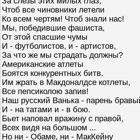
За слезы этих милых глаз,
Чтоб все чиновники летели
Ко всем чертям! Чтоб знали нас!
Мы, победившие фашиста,
От этой спасшие чумы
И - футболистов, и - артистов,
За что же мы страдать должны?
Американские атлеты
Боятся конкурентных битв.
Им жрать в Макдоналдсе котлеты,
Все пепсиколою запив!
Наш русский Ванька - парень бравы
И - на татами и - в бою.
Бьет наповал вражину с правой,
Всех видя на большом ...
Но ни - Обаме, ни - МакКейну