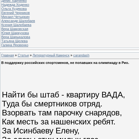
Денис Харченко
Надежда Ходенко
Ольга Худякова
Евгений Черников
Михаил Четыркин
Александр Шалобаев
Ксения Шалобаева
Вера Шамовская
Юлия Шаркунова
Вера Шарыкалова
Татьяна Щелева
Галина Яровенко
Главная
»
Статьи
»
Литературный Каменск
»
carandash
В поддержку российских спортсменов, не попавших на олимпиаду в Рио.
Найти бы штаб - квартиру ВАДА,
Туда бы смертников отряд.
Взорвать там парочку снарядов,
Как месть за нашенских ребят.
За Исинбаеву Елену,