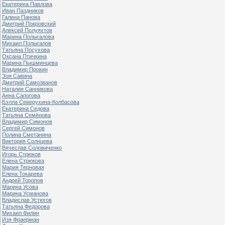
Екатерина Павлова
Иван Паздников
Галина Панова
Дмитрий Покровский
Алексей Полуяхтов
Марина Полыгалова
Михаил Полыгалов
Татьяна Посухова
Оксана Птичкина
Марина Пышминцева
Владимир Прокин
Зоя Савина
Дмитрий Самозванов
Наталия Санникова
Анна Сапогова
Бэлла Северухина-Колбасова
Екатерина Седова
Татьяна Семёнова
Владимир Симонов
Сергей Симонов
Полина Сметанина
Виктория Солнцева
Вячеслав Соловиченко
Игорь Стрюков
Елена Стрюкова
Мария Терновая
Елена Токарева
Андрей Торопов
Марина Усова
Марина Усманова
Владислав Устюгов
Татьяна Федорова
Михаил Филин
Изя Фраерман