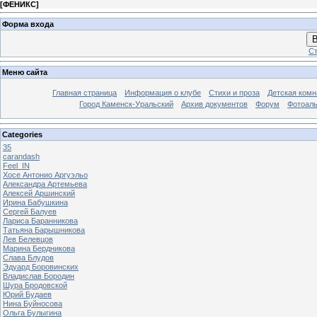
[
ФЕНИКС
]
Форма входа
В
Ст
Меню сайта
Главная страница
Информация о клубе
Стихи и проза
Детская комн
Город Каменск-Уральский
Архив документов
Форум
Фотоал
Categories
35
carandash
Feel_IN
Хосе Антонио Аргуэльо
Александра Артемьева
Алексей Аршинский
Ирина Бабушкина
Сергей Балуев
Лариса Баранникова
Татьяна Барышникова
Лев Белевцов
Марина Бердникова
Слава Блудов
Эдуард Боровинских
Владислав Бородин
Шура Бродовской
Юрий Будаев
Нина Буйносова
Ольга Булыгина