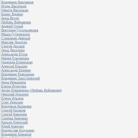
Владимир Варламов
Игорь Васильев
Никита Васильев
Борис Вдовин
Анна Ветер
Любовь Войнакова
Андрей Голый
Виктория Гусельникова
Маша Гутермахер
Словомир Дивный
Максим Дорогин
Сергей Досаев
Лена Дроздова
Александр Егоза
Мария Елизарова
Надежда Еловецкая
Алексей Еньшин
Александр Еремин
Владимир Ермошкин
Владимир Заостровский
Анна Ивашкина
Елена Игнатова
Актар Илмаринен (Любовь Войнакова)
Николай Ильенко
Елена Ильина
Олег Ирискин
Владлена Казакова
Сергей Казаков
Сергей Каменев
Серёжа Кимован
Кальян Клинский
Юрий Ковязин
Владислав Козушкин
Владимир Комаров