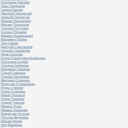
Екатерина Павлова
Иван Паздников
Галина Панова
Дмитрий Покровский
Алексей Полуяхтов
Марина Полыгалова
Михаил Полыгалов
Татьяна Посухова
Оксана Птичкина
Марина Пышминцева
Владимир Прокин
Зоя Савина
Дмитрий Самозванов
Наталия Санникова
Анна Сапогова
Бэлла Северухина-Колбасова
Екатерина Седова
Татьяна Семёнова
Владимир Симонов
Сергей Симонов
Полина Сметанина
Виктория Солнцева
Вячеслав Соловиченко
Игорь Стрюков
Елена Стрюкова
Мария Терновая
Елена Токарева
Андрей Торопов
Марина Усова
Марина Усманова
Владислав Устюгов
Татьяна Федорова
Михаил Филин
Изя Фраерман