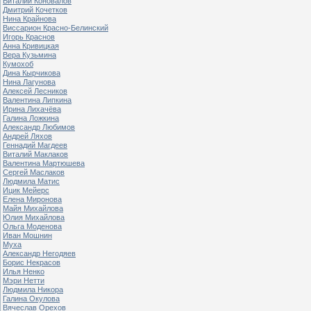
Виталий Коновалов
Дмитрий Кочетков
Нина Крайнова
Виссарион Красно-Белинский
Игорь Краснов
Анна Кривицкая
Вера Кузьмина
Кумохоб
Дина Кырчикова
Нина Лагунова
Алексей Лесников
Валентина Липкина
Ирина Лихачёва
Галина Ложкина
Александр Любимов
Андрей Ляхов
Геннадий Магдеев
Виталий Маклаков
Валентина Мартюшева
Сергей Маслаков
Людмила Матис
Ицик Мейерс
Елена Миронова
Майя Михайлова
Юлия Михайлова
Ольга Моденова
Иван Мошнин
Муха
Александр Негодяев
Борис Некрасов
Илья Ненко
Мэри Нетти
Людмила Никора
Галина Окулова
Вячеслав Орехов