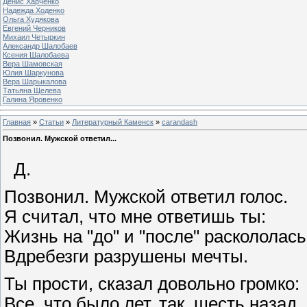
Денис Харченко
Надежда Ходенко
Ольга Худякова
Евгений Черников
Михаил Четыркин
Александр Шалобаев
Ксения Шалобаева
Вера Шамовская
Юлия Шаркунова
Вера Шарыкалова
Татьяна Щелева
Галина Яровенко
Главная
»
Статьи
»
Литературный Каменск
»
carandash
Позвонил. Мужской ответил...
Д.
Позвонил. Мужской ответил голос.
Я считал, что мне ответишь ты:
Жизнь на "до" и "после" раскололась
Вдребезги разрушены мечты.
Ты прости, сказал довольно громко:
Все, что было лет, так, шесть назад..