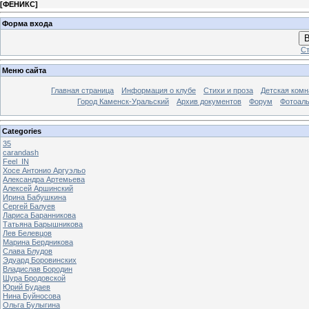
[
ФЕНИКС
]
Форма входа
В
Ст
Меню сайта
Главная страница
Информация о клубе
Стихи и проза
Детская комн
Город Каменск-Уральский
Архив документов
Форум
Фотоал
Categories
35
carandash
Feel_IN
Хосе Антонио Аргуэльо
Александра Артемьева
Алексей Аршинский
Ирина Бабушкина
Сергей Балуев
Лариса Баранникова
Татьяна Барышникова
Лев Белевцов
Марина Бердникова
Слава Блудов
Эдуард Боровинских
Владислав Бородин
Шура Бродовской
Юрий Будаев
Нина Буйносова
Ольга Булыгина