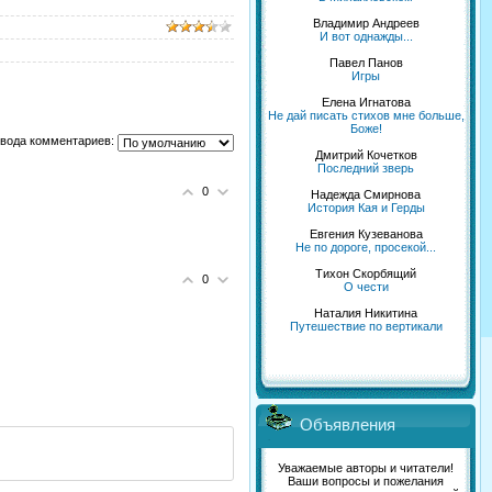
Владимир Андреев
И вот однажды...
Павел Панов
Игры
Елена Игнатова
Не дай писать стихов мне больше,
Боже!
вода комментариев:
Дмитрий Кочетков
Последний зверь
0
Надежда Смирнова
История Кая и Герды
Евгения Кузеванова
Не по дороге, просекой...
Тихон Скорбящий
0
О чести
Наталия Никитина
Путешествие по вертикали
Объявления
Уважаемые авторы и читатели!
Ваши вопросы и пожелания