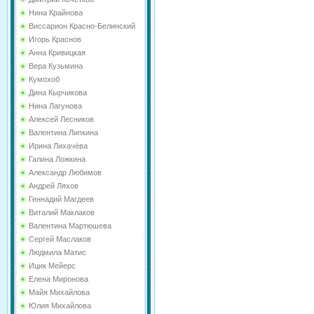
Нина Крайнова
Виссарион Красно-Белинский
Игорь Краснов
Анна Кривицкая
Вера Кузьмина
Кумохоб
Дина Кырчикова
Нина Лагунова
Алексей Лесников
Валентина Липкина
Ирина Лихачёва
Галина Ложкина
Александр Любимов
Андрей Ляхов
Геннадий Магдеев
Виталий Маклаков
Валентина Мартюшева
Сергей Маслаков
Людмила Матис
Ицик Мейерс
Елена Миронова
Майя Михайлова
Юлия Михайлова