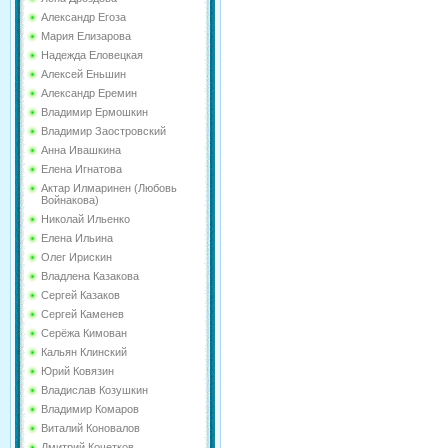
Александр Егоза
Мария Елизарова
Надежда Еловецкая
Алексей Еньшин
Александр Еремин
Владимир Ермошкин
Владимир Заостровский
Анна Ивашкина
Елена Игнатова
Актар Илмаринен (Любовь
Войнакова)
Николай Ильенко
Елена Ильина
Олег Ирискин
Владлена Казакова
Сергей Казаков
Сергей Каменев
Серёжа Кимован
Кальян Клинский
Юрий Ковязин
Владислав Козушкин
Владимир Комаров
Виталий Коновалов
Дмитрий Кочетков