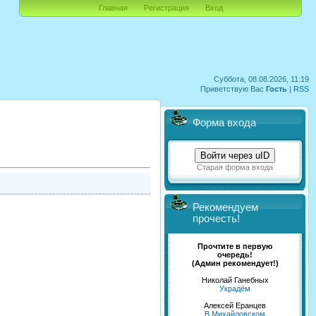
Главная
Регистрация
Вход
Суббота, 08.08.2026, 11:19
Приветствую Вас
Гость
|
RSS
Форма входа
Войти через uID
Старая форма входа
Рекомендуем
прочесть!
Прочтите в первую
очередь!
(Админ рекомендует!)
Николай Ганебных
Украдём
Алексей Еранцев
В Михайловском