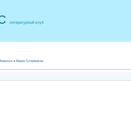
С
литературный клуб
 Каменск
»
Маша Гутермахер