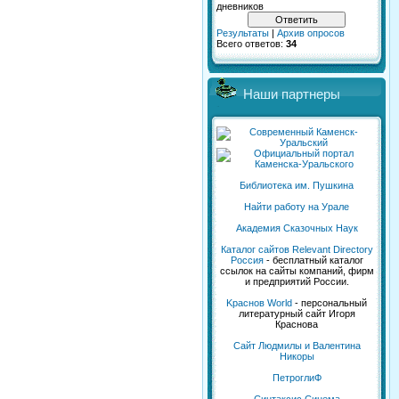
дневников
Результаты
|
Архив опросов
Всего ответов:
34
Наши партнеры
Библиотека им. Пушкина
Найти работу на Урале
Академия Сказочных Наук
Каталог сайтов Relevant Directory
Россия
- бесплатный каталог
ссылок на сайты компаний, фирм
и предприятий России.
Kраснов World
- персональный
литературный сайт Игоря
Краснова
Сайт Людмилы и Валентина
Никоры
ПетроглиФ