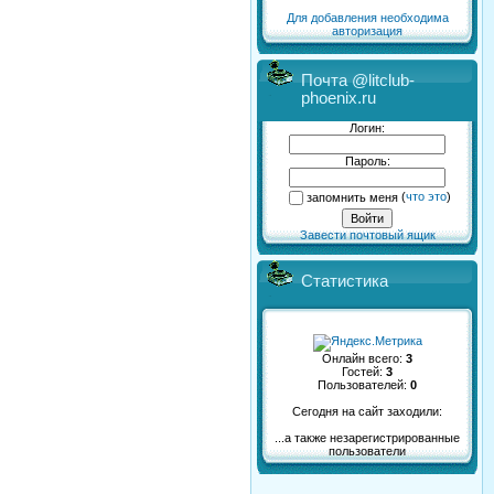
Для добавления необходима
авторизация
Почта @litclub-
phoenix.ru
Логин:
Пароль:
запомнить меня
(
что это
)
Завести почтовый ящик
Статистика
Онлайн всего:
3
Гостей:
3
Пользователей:
0
Сегодня на сайт заходили:
...а также незарегистрированные
пользователи