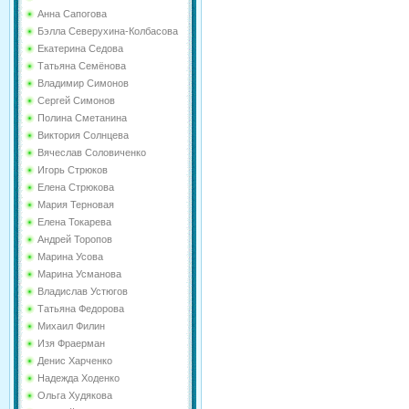
Анна Сапогова
Бэлла Северухина-Колбасова
Екатерина Седова
Татьяна Семёнова
Владимир Симонов
Сергей Симонов
Полина Сметанина
Виктория Солнцева
Вячеслав Соловиченко
Игорь Стрюков
Елена Стрюкова
Мария Терновая
Елена Токарева
Андрей Торопов
Марина Усова
Марина Усманова
Владислав Устюгов
Татьяна Федорова
Михаил Филин
Изя Фраерман
Денис Харченко
Надежда Ходенко
Ольга Худякова