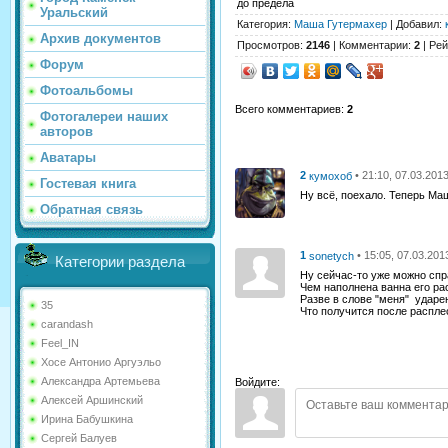
до предела
Уральский
Категория
:
Маша Гутермахер
|
Добавил
:
Архив документов
Просмотров
:
2146
|
Комментарии
:
2
|
Рей
Форум
Фотоальбомы
Всего комментариев
:
2
Фотогалереи наших
авторов
Аватары
2
• 21:10, 07.03.201
кумохоб
Гостевая книга
Ну всё, поехало. Теперь Маш
Обратная связь
1
• 15:05, 07.03.201
sonetych
Категории раздела
Ну сейчас-то уже можно сп
Чем наполнена ванна его ра
Разве в слове "меня" ударе
35
Что получится после распле
carandash
Feel_IN
Хосе Антонио Аргуэльо
Александра Артемьева
Войдите:
Алексей Аршинский
Ирина Бабушкина
Сергей Балуев