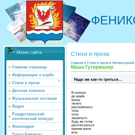
ФЕНИК
Меню сайта
Стихи и проза
Главная
»
Стихи и проза
»
Литературный
Маша Гутермахер
Главная страница
Информация о клубе
Надо же как-то греться...
Стихи и проза
Детская комната
В полную
до краёв
Музыкальная гостиная
ванну
твоего
Видео
распалённого
тела
Рождественский
хочу
зашагнуть
поэтический конкурс
будь же готов
расплескаться
Фенипедия
приняв меня
всю
Город Каменск-