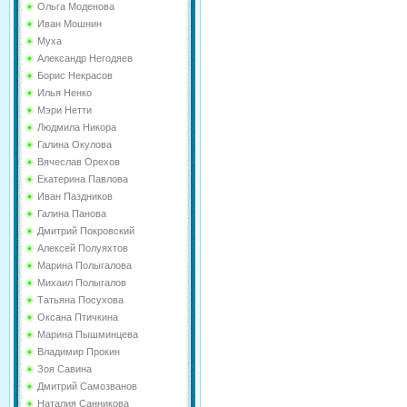
Ольга Моденова
Иван Мошнин
Муха
Александр Негодяев
Борис Некрасов
Илья Ненко
Мэри Нетти
Людмила Никора
Галина Окулова
Вячеслав Орехов
Екатерина Павлова
Иван Паздников
Галина Панова
Дмитрий Покровский
Алексей Полуяхтов
Марина Полыгалова
Михаил Полыгалов
Татьяна Посухова
Оксана Птичкина
Марина Пышминцева
Владимир Прокин
Зоя Савина
Дмитрий Самозванов
Наталия Санникова