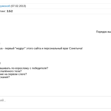
кумохоб
(07.02.2013)
тинг
:
3.5
/
2
Порядок вы
3
а - первый "недруг" этого сайта и персональный враг Сонетыча!
3
рашивать по-взрослому с победителя?
спалённого тела?
ние на первом слоге?
скания?