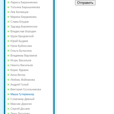
Отправить
Лариса Баранникова
Татьяна Барышникова
Лев Белевцов
Марина Бердникова
Слава Блудов
Эдуард Боровинских
Владислав Бородин
Шура Бродовской
Юрий Будаев
Нина Буйносова
Ольга Булыгина
Владимир Варламов
Игорь Васильев
Никита Васильев
Борис Вдовин
Анна Ветер
Любовь Войнакова
Андрей Голый
Виктория Гусельникова
Маша Гутермахер
Словомир Дивный
Максим Дорогин
Сергей Досаев
Лена Дроздова