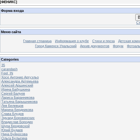
[
ФЕНИКС
]
Форма входа
В
Ст
Меню сайта
Главная страница
Информация о клубе
Стихи и проза
Детская комн
Город Каменск-Уральский
Архив документов
Форум
Фотоал
Categories
35
carandash
Feel_IN
Хосе Антонио Аргуэльо
Александра Артемьева
Алексей Аршинский
Ирина Бабушкина
Сергей Балуев
Лариса Баранникова
Татьяна Барышникова
Лев Белевцов
Марина Бердникова
Слава Блудов
Эдуард Боровинских
Владислав Бородин
Шура Бродовской
Юрий Будаев
Нина Буйносова
Ольга Булыгина