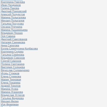
Екатерина Павлова
Иван Паздников
Галина Панова
Дмитрий Покровский
Алексей Полуяхтов
Марина Полыгалова
Михаил Полыгалов
Татьяна Посухова
Оксана Птичкина
Марина Пышминцева
Владимир Прокин
Зоя Савина
Дмитрий Самозванов
Наталия Санникова
Анна Сапогова
Бэлла Северухина-Колбасова
Екатерина Седова
Татьяна Семёнова
Владимир Симонов
Сергей Симонов
Полина Сметанина
Виктория Солнцева
Вячеслав Соловиченко
Игорь Стрюков
Елена Стрюкова
Мария Терновая
Елена Токарева
Андрей Торопов
Марина Усова
Марина Усманова
Владислав Устюгов
Татьяна Федорова
Михаил Филин
Изя Фраерман