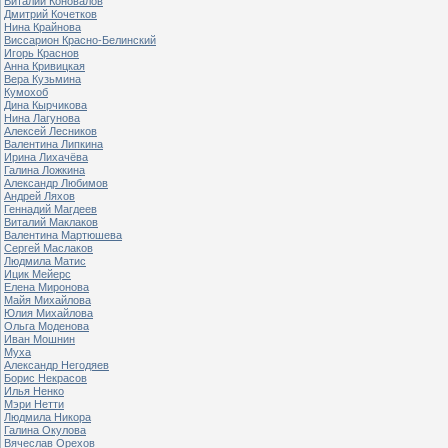
Виталий Коновалов
Дмитрий Кочетков
Нина Крайнова
Виссарион Красно-Белинский
Игорь Краснов
Анна Кривицкая
Вера Кузьмина
Кумохоб
Дина Кырчикова
Нина Лагунова
Алексей Лесников
Валентина Липкина
Ирина Лихачёва
Галина Ложкина
Александр Любимов
Андрей Ляхов
Геннадий Магдеев
Виталий Маклаков
Валентина Мартюшева
Сергей Маслаков
Людмила Матис
Ицик Мейерс
Елена Миронова
Майя Михайлова
Юлия Михайлова
Ольга Моденова
Иван Мошнин
Муха
Александр Негодяев
Борис Некрасов
Илья Ненко
Мэри Нетти
Людмила Никора
Галина Окулова
Вячеслав Орехов