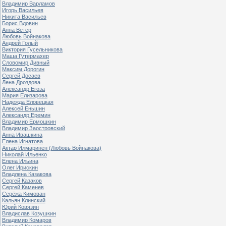
Владимир Варламов
Игорь Васильев
Никита Васильев
Борис Вдовин
Анна Ветер
Любовь Войнакова
Андрей Голый
Виктория Гусельникова
Маша Гутермахер
Словомир Дивный
Максим Дорогин
Сергей Досаев
Лена Дроздова
Александр Егоза
Мария Елизарова
Надежда Еловецкая
Алексей Еньшин
Александр Еремин
Владимир Ермошкин
Владимир Заостровский
Анна Ивашкина
Елена Игнатова
Актар Илмаринен (Любовь Войнакова)
Николай Ильенко
Елена Ильина
Олег Ирискин
Владлена Казакова
Сергей Казаков
Сергей Каменев
Серёжа Кимован
Кальян Клинский
Юрий Ковязин
Владислав Козушкин
Владимир Комаров