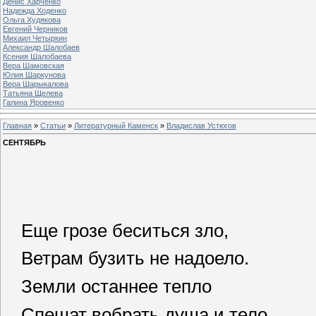
Денис Харченко
Надежда Ходенко
Ольга Худякова
Евгений Черников
Михаил Четыркин
Александр Шалобаев
Ксения Шалобаева
Вера Шамовская
Юлия Шаркунова
Вера Шарыкалова
Татьяна Щелева
Галина Яровенко
Главная
»
Статьи
»
Литературный Каменск
»
Владислав Устюгов
СЕНТЯБРЬ
Еще грозе беситься зло,
Ветрам бузить не надоело.
Земли останнее тепло
Спешат вобрать душа и тело.