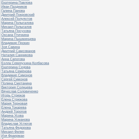
Екатерина Павлова
Иван Паздников
Галина Панова
Дмитрий Покровский
Алексей Полуяхтов
Марина Полыгалова
Михаил Полыгалов
Татьяна Посухова
Оксана Птичкина
Марина Пышминцева
Владимир Прокин
Зоя Савина
Дмитрий Самозванов
Наталия Санникова
Анна Сапогова
Бэлла Северухина-Колбасова
Екатерина Седова
Татьяна Семёнова
Владимир Симонов
Сергей Симонов
Полина Сметанина
Виктория Солнцева
Вячеслав Соловиченко
Игорь Стрюков
Елена Стрюкова
Мария Терновая
Елена Токарева
Андрей Торопов
Марина Усова
Марина Усманова
Владислав Устюгов
Татьяна Федорова
Михаил Филин
Изя Фраерман