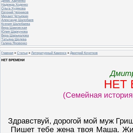
Денис Харченко
Надежда Ходенко
Ольга Худякова
Евгений Черников
Михаил Четыркин
Александр Шалобаев
Ксения Шалобаева
Вера Шамовская
Юлия Шаркунова
Вера Шарыкалова
Татьяна Щелева
Галина Яровенко
Главная
»
Статьи
»
Литературный Каменск
»
Дмитрий Кочетков
НЕТ ВРЕМЕНИ
Дмитр
НЕТ
(Семейная история
Здравствуй, дорогой мой муж Гриш
Пишет тебе жена твоя Маша. Живё