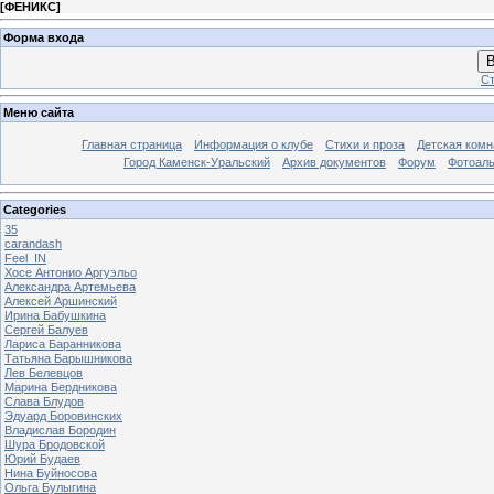
[
ФЕНИКС
]
Форма входа
В
Ст
Меню сайта
Главная страница
Информация о клубе
Стихи и проза
Детская комн
Город Каменск-Уральский
Архив документов
Форум
Фотоал
Categories
35
carandash
Feel_IN
Хосе Антонио Аргуэльо
Александра Артемьева
Алексей Аршинский
Ирина Бабушкина
Сергей Балуев
Лариса Баранникова
Татьяна Барышникова
Лев Белевцов
Марина Бердникова
Слава Блудов
Эдуард Боровинских
Владислав Бородин
Шура Бродовской
Юрий Будаев
Нина Буйносова
Ольга Булыгина