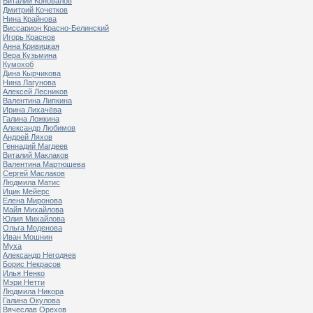
Виталий Коновалов
Дмитрий Кочетков
Нина Крайнова
Виссарион Красно-Белинский
Игорь Краснов
Анна Кривицкая
Вера Кузьмина
Кумохоб
Дина Кырчикова
Нина Лагунова
Алексей Лесников
Валентина Липкина
Ирина Лихачёва
Галина Ложкина
Александр Любимов
Андрей Ляхов
Геннадий Магдеев
Виталий Маклаков
Валентина Мартюшева
Сергей Маслаков
Людмила Матис
Ицик Мейерс
Елена Миронова
Майя Михайлова
Юлия Михайлова
Ольга Моденова
Иван Мошнин
Муха
Александр Негодяев
Борис Некрасов
Илья Ненко
Мэри Нетти
Людмила Никора
Галина Окулова
Вячеслав Орехов