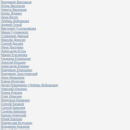
Владимир Варламов
Игорь Васильев
Никита Васильев
Борис Вдовин
Анна Ветер
Любовь Войнакова
Андрей Голый
Виктория Гусельникова
Маша Гутермахер
Словомир Дивный
Максим Дорогин
Сергей Досаев
Лена Дроздова
Александр Егоза
Мария Елизарова
Надежда Еловецкая
Алексей Еньшин
Александр Еремин
Владимир Ермошкин
Владимир Заостровский
Анна Ивашкина
Елена Игнатова
Актар Илмаринен (Любовь Войнакова)
Николай Ильенко
Елена Ильина
Олег Ирискин
Владлена Казакова
Сергей Казаков
Сергей Каменев
Серёжа Кимован
Кальян Клинский
Юрий Ковязин
Владислав Козушкин
Владимир Комаров