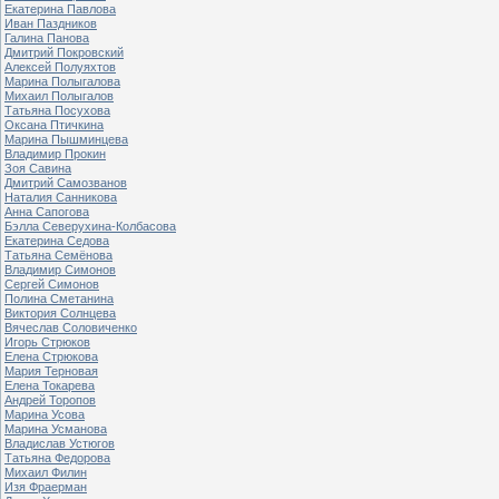
Екатерина Павлова
Иван Паздников
Галина Панова
Дмитрий Покровский
Алексей Полуяхтов
Марина Полыгалова
Михаил Полыгалов
Татьяна Посухова
Оксана Птичкина
Марина Пышминцева
Владимир Прокин
Зоя Савина
Дмитрий Самозванов
Наталия Санникова
Анна Сапогова
Бэлла Северухина-Колбасова
Екатерина Седова
Татьяна Семёнова
Владимир Симонов
Сергей Симонов
Полина Сметанина
Виктория Солнцева
Вячеслав Соловиченко
Игорь Стрюков
Елена Стрюкова
Мария Терновая
Елена Токарева
Андрей Торопов
Марина Усова
Марина Усманова
Владислав Устюгов
Татьяна Федорова
Михаил Филин
Изя Фраерман