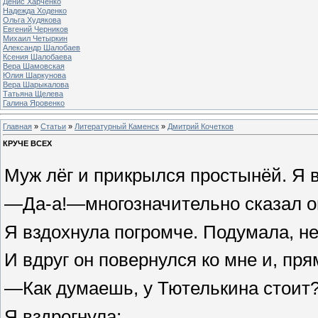
Денис Харченко
Надежда Ходенко
Ольга Худякова
Евгений Черников
Михаил Четыркин
Александр Шалобаев
Ксения Шалобаева
Вера Шамовская
Юлия Шаркунова
Вера Шарыкалова
Татьяна Щелева
Галина Яровенко
Главная
»
Статьи
»
Литературный Каменск
»
Дмитрий Кочетков
КРУЧЕ ВСЕХ
Муж лёг и прикрылся простынёй. Я 
—Да-а!—многозначительно сказал о
Я вздохнула погромче. Подумала, не
И вдруг он повернулся ко мне и, пря
—Как думаешь, у Тютелькина стоит
Я вздрогнула: