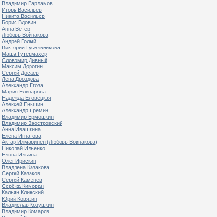
Владимир Варламов
Игорь Васильев
Никита Васильев
Борис Вдовин
Анна Ветер
Любовь Войнакова
Андрей Голый
Виктория Гусельникова
Маша Гутермахер
Словомир Дивный
Максим Дорогин
Сергей Досаев
Лена Дроздова
Александр Егоза
Мария Елизарова
Надежда Еловецкая
Алексей Еньшин
Александр Еремин
Владимир Ермошкин
Владимир Заостровский
Анна Ивашкина
Елена Игнатова
Актар Илмаринен (Любовь Войнакова)
Николай Ильенко
Елена Ильина
Олег Ирискин
Владлена Казакова
Сергей Казаков
Сергей Каменев
Серёжа Кимован
Кальян Клинский
Юрий Ковязин
Владислав Козушкин
Владимир Комаров