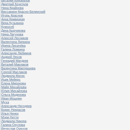
Виталий Коновалов
Дмитрий Кочетков
Нина Крайнова
Виссарион Красно-Белинский
Игорь Краснов
Анна Кривицкая
Вера Кузьмина
Кумохоб
Дина Кырчикова
Нина Лагунова
Алексей Лесников
Валентина Липкина
Ирина Лихачёва
Галина Ложкина
Александр Любимов
Андрей Ляхов
Геннадий Магдеев
Виталий Маклаков
Валентина Мартюшева
Сергей Маслаков
Людмила Матис
Ицик Мейерс
Елена Миронова
Майя Михайлова
Юлия Михайлова
Ольга Моденова
Иван Мошнин
Муха
Александр Негодяев
Борис Некрасов
Илья Ненко
Мэри Нетти
Людмила Никора
Галина Окулова
Вячеслав Орехов