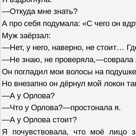
—Откуда мне знать?
А про себя подумала: «С чего он вд
Муж заёрзал:
—Нет, у него, наверно, не стоит… Г
—Не знаю, не проверяла,—соврала 
Он погладил мои волосы на подушке
Но внезапно он дёрнул мой локон так
—А у Орлова?
—Что у Орлова?—простонала я.
—А у Орлова стоит?
Я почувствовала, что моё лицо з