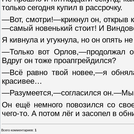
только сегодня купил в рассрочку.
—Вот, смотри!—крикнул он, открыв 
—самый новенький стоит! И Виндов
Я кивнула и угукнула, но он опять н
—Только вот Орлов,—продолжал он
Вдруг он тоже проапгрейдился?
—Всё равно твой новее,—я обнял
красивее…
—Разумеется,—согласился он.—Мы 
Он ещё немного повозился со сво
чего-то. А потом лёг и засопел в об
Всего комментариев
:
1