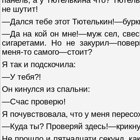
панель, а у Тютелькина что? Тютел
не шутит!
—Дался тебе этот Тютелькин!—буркн
—Да на кой он мне!—муж сел, свеси
сигаретами. Но не закурил—повер
меня-то самого—стоит?
Я так и подскочила:
—У тебя?!
Он кинулся из спальни:
—Счас проверю!
Я почувствовала, что у меня пересох
—Куда ты? Проверяй здесь!—крикнул
Не прошло и пятнадцати секунд, как