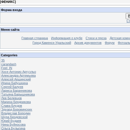
[
ФЕНИКС
]
Форма входа
В
Ст
Меню сайта
Главная страница
Информация о клубе
Стихи и проза
Детская комн
Город Каменск-Уральский
Архив документов
Форум
Фотоал
Categories
35
carandash
Feel_IN
Хосе Антонио Аргуэльо
Александра Артемьева
Алексей Аршинский
Ирина Бабушкина
Сергей Балуев
Лариса Баранникова
Татьяна Барышникова
Лев Белевцов
Марина Бердникова
Слава Блудов
Эдуард Боровинских
Владислав Бородин
Шура Бродовской
Юрий Будаев
Нина Буйносова
Ольга Булыгина