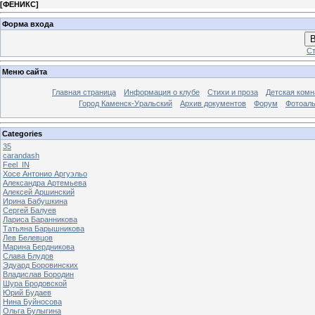
[
ФЕНИКС
]
Форма входа
В
Ст
Меню сайта
Главная страница
Информация о клубе
Стихи и проза
Детская комн
Город Каменск-Уральский
Архив документов
Форум
Фотоал
Categories
35
carandash
Feel_IN
Хосе Антонио Аргуэльо
Александра Артемьева
Алексей Аршинский
Ирина Бабушкина
Сергей Балуев
Лариса Баранникова
Татьяна Барышникова
Лев Белевцов
Марина Бердникова
Слава Блудов
Эдуард Боровинских
Владислав Бородин
Шура Бродовской
Юрий Будаев
Нина Буйносова
Ольга Булыгина