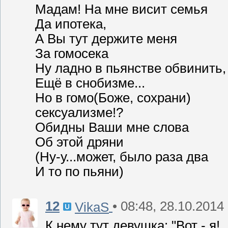
Мадам! На мне висит семья
Да ипотека,
А Вы тут держите меня
За гомосека
Ну ладно в пьянстве обвинить,
Ещё в снобизме...
Но в гомо(Боже, сохрани)
сексуализме!?
Обидны Ваши мне слова
Об этой дряни
(Ну-у...может, было раза два
И то по пьяни)
12
• 08:48, 28.10.2014
VikaS
К нему тут девушка: "Вот - я!..