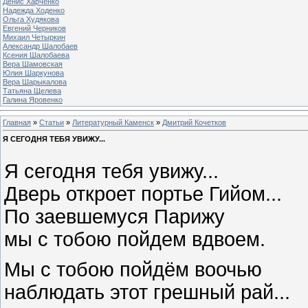
Денис Харченко
Надежда Ходенко
Ольга Худякова
Евгений Черников
Михаил Четыркин
Александр Шалобаев
Ксения Шалобаева
Вера Шамовская
Юлия Шаркунова
Вера Шарыкалова
Татьяна Щелева
Галина Яровенко
Главная
»
Статьи
»
Литературный Каменск
»
Дмитрий Кочетков
Я СЕГОДНЯ ТЕБЯ УВИЖУ...
Я сегодня тебя увижу...
Дверь откроет портье Гийом...
По заевшемуся Парижу
мы с тобою пойдем вдвоем.
Мы с тобою пойдём воочью
наблюдать этот грешный рай...