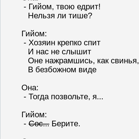
- Гийом, твою едрит!
Нельзя ли тише?
Гийом:
- Хозяин крепко спит
И нас не слышит
Оне нажрамшись, как свинья,
В безбожном виде
Она:
- Тогда позвольте, я...
Гийом:
-
Сос...
Берите.