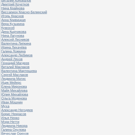
Виталий Коновалов
Дмитрий Кочетков
Нина Крайнова
Виссарион Красно-Белинский
Игорь Краснов
Анна Кривицкая
Вера Кузьмина
Кумохоб
Дина Кырчикова
Нина Лагунова
Алексей Лесников
Валентина Липкина
Ирина Лихачёва
Галина Ложкина
Александр Любимов
Андрей Ляхов
Геннадий Магдеев
Виталий Маклаков
Валентина Мартюшева
Сергей Маслаков
Людмила Матис
Ицик Мейерс
Елена Миронова
Майя Михайлова
Юлия Михайлова
Ольга Моденова
Иван Мошнин
Муха
Александр Негодяев
Борис Некрасов
Илья Ненко
Мэри Нетти
Людмила Никора
Галина Окулова
Вячеслав Орехов