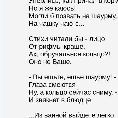
Упёрлись, как причал в корму
Но я же каюсь!
Могли б позвать на шаурму,
На чашку чаю-с...
Стихи читали бы - лицо
От рифмы краше.
Ах, обручальное кольцо?!
Оно не Ваше.
- Вы ешьте, ешье шаурму! -
Глаза смеются -
Ну, а кольцо сейчас сниму, -
И звякнет в блюдце
...Из ванной выйдете легко