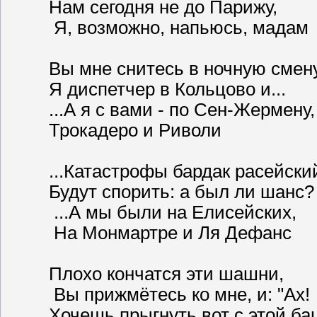
Нам сегодня не до Парижу,
Я, возможно, напьюсь, мадам
Вы мне снитесь в ночную смену
Я диспетчер в Кольцово и...
...А я с вами - по Сен-Жермену,
Трокадеро и Риволи
...Катастрофы бардак расейски
Будут спорить: а был ли шанс?
...А мы были на Елисейских,
На Монмартре и Ля Дефанс
Плохо кончатся эти шашни,
Вы прижмётесь ко мне, и: "Ах!
Хочешь прыгнуть вот с этой ба