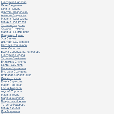
Екатерина Павлова
Иван Паздников
Галина Панова
Дмитрий Покровский
Алексей Полуяхтов
Марина Полыгалова
Михаил Полыгалов
Татьяна Посухова
Оксана Птичкина
Марина Пышминцева
Владимир Прокин
Зоя Савина
Дмитрий Самозванов
Наталия Санникова
Анна Сапогова
Бэлла Северухина-Колбасова
Екатерина Седова
Татьяна Семёнова
Владимир Симонов
Сергей Симонов
Полина Сметанина
Виктория Солнцева
Вячеслав Соловиченко
Игорь Стрюков
Елена Стрюкова
Мария Терновая
Елена Токарева
Андрей Торопов
Марина Усова
Марина Усманова
Владислав Устюгов
Татьяна Федорова
Михаил Филин
Изя Фраерман