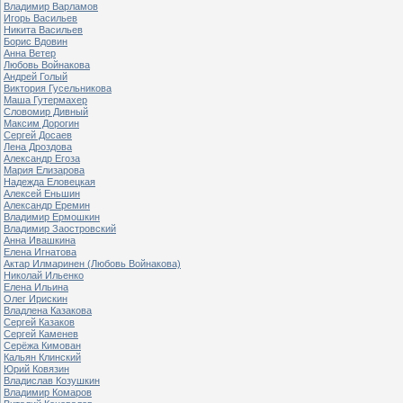
Владимир Варламов
Игорь Васильев
Никита Васильев
Борис Вдовин
Анна Ветер
Любовь Войнакова
Андрей Голый
Виктория Гусельникова
Маша Гутермахер
Словомир Дивный
Максим Дорогин
Сергей Досаев
Лена Дроздова
Александр Егоза
Мария Елизарова
Надежда Еловецкая
Алексей Еньшин
Александр Еремин
Владимир Ермошкин
Владимир Заостровский
Анна Ивашкина
Елена Игнатова
Актар Илмаринен (Любовь Войнакова)
Николай Ильенко
Елена Ильина
Олег Ирискин
Владлена Казакова
Сергей Казаков
Сергей Каменев
Серёжа Кимован
Кальян Клинский
Юрий Ковязин
Владислав Козушкин
Владимир Комаров