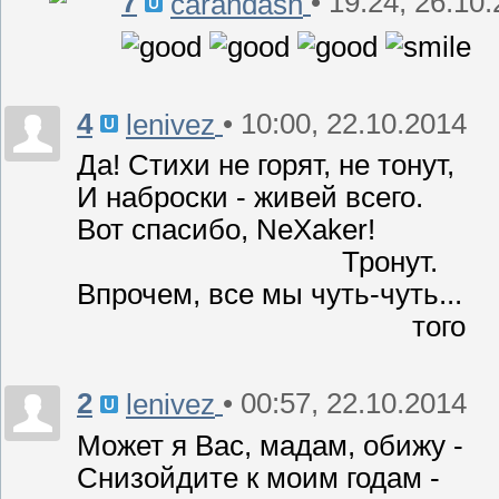
7
• 19:24, 26.10
carandash
4
• 10:00, 22.10.2014
lenivez
Да! Стихи не горят, не тонут,
И наброски - живей всего.
Вот спасибо, NeXaker!
Тронут.
Впрочем, все мы чуть-чуть...
того
2
• 00:57, 22.10.2014
lenivez
Может я Вас, мадам, обижу -
Снизойдите к моим годам -