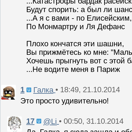
...Катастрофы бардак расейск
Будут спорить: а был ли шан
...А я с вами - по Елисейским,
По Монмартру и Ля Дефанс
Плохо кончатся эти шашни,
Вы прижмётесь ко мне: "Мал
Хочешь прыгнуть вот с этой 
...Не водите меня в Париж
1
• 18:49, 21.10.2014
Галка
Это просто удивительно!
17
• 00:50, 31.10.2014
@Li