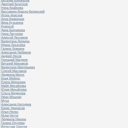
Виталий Коновалов
Дмитрий Кочетков
Нина Крайнова
Виссарион Красно-Белинский
Игорь Краснов
Анна Кривицкая
Вера Кузьмина
Кумохоб
Дина Кырчикова
Нина Лагунова
Алексей Лесников
Валентина Липкина
Ирина Лихачёва
Галина Ложкина
Александр Любимов
Андрей Ляхов
Геннадий Магдеев
Виталий Маклаков
Валентина Мартюшева
Сергей Маслаков
Людмила Матис
Ицик Мейерс
Елена Миронова
Майя Михайлова
Юлия Михайлова
Ольга Моденова
Иван Мошнин
Муха
Александр Негодяев
Борис Некрасов
Илья Ненко
Мэри Нетти
Людмила Никора
Галина Окулова
Вячеслав Орехов