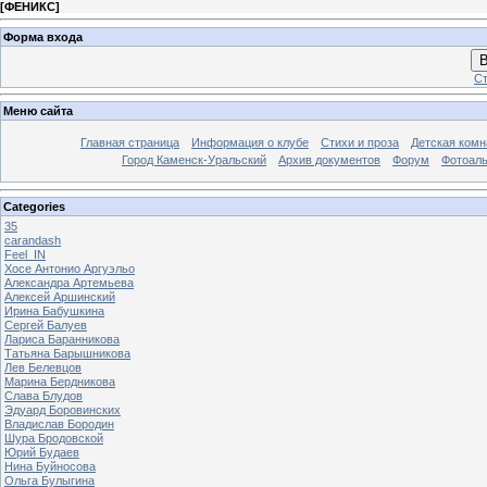
[
ФЕНИКС
]
Форма входа
В
Ст
Меню сайта
Главная страница
Информация о клубе
Стихи и проза
Детская комн
Город Каменск-Уральский
Архив документов
Форум
Фотоал
Categories
35
carandash
Feel_IN
Хосе Антонио Аргуэльо
Александра Артемьева
Алексей Аршинский
Ирина Бабушкина
Сергей Балуев
Лариса Баранникова
Татьяна Барышникова
Лев Белевцов
Марина Бердникова
Слава Блудов
Эдуард Боровинских
Владислав Бородин
Шура Бродовской
Юрий Будаев
Нина Буйносова
Ольга Булыгина