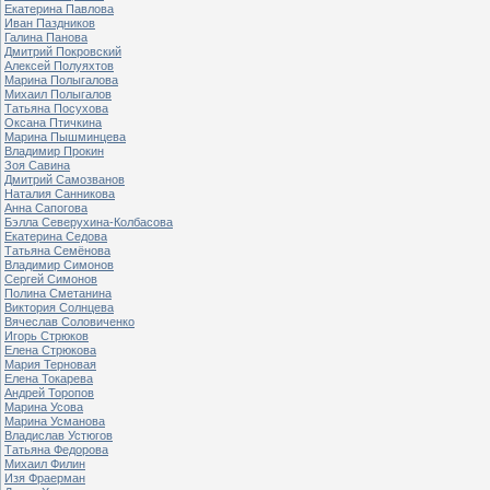
Екатерина Павлова
Иван Паздников
Галина Панова
Дмитрий Покровский
Алексей Полуяхтов
Марина Полыгалова
Михаил Полыгалов
Татьяна Посухова
Оксана Птичкина
Марина Пышминцева
Владимир Прокин
Зоя Савина
Дмитрий Самозванов
Наталия Санникова
Анна Сапогова
Бэлла Северухина-Колбасова
Екатерина Седова
Татьяна Семёнова
Владимир Симонов
Сергей Симонов
Полина Сметанина
Виктория Солнцева
Вячеслав Соловиченко
Игорь Стрюков
Елена Стрюкова
Мария Терновая
Елена Токарева
Андрей Торопов
Марина Усова
Марина Усманова
Владислав Устюгов
Татьяна Федорова
Михаил Филин
Изя Фраерман