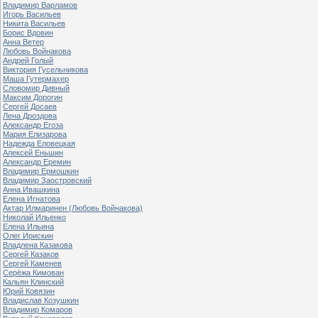
Владимир Варламов
Игорь Васильев
Никита Васильев
Борис Вдовин
Анна Ветер
Любовь Войнакова
Андрей Голый
Виктория Гусельникова
Маша Гутермахер
Словомир Дивный
Максим Дорогин
Сергей Досаев
Лена Дроздова
Александр Егоза
Мария Елизарова
Надежда Еловецкая
Алексей Еньшин
Александр Еремин
Владимир Ермошкин
Владимир Заостровский
Анна Ивашкина
Елена Игнатова
Актар Илмаринен (Любовь Войнакова)
Николай Ильенко
Елена Ильина
Олег Ирискин
Владлена Казакова
Сергей Казаков
Сергей Каменев
Серёжа Кимован
Кальян Клинский
Юрий Ковязин
Владислав Козушкин
Владимир Комаров