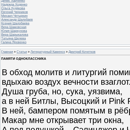
Денис Харченко
Надежда Ходенко
Ольга Худякова
Евгений Черников
Михаил Четыркин
Александр Шалобаев
Ксения Шалобаева
Вера Шамовская
Юлия Шаркунова
Вера Шарыкалова
Татьяна Щелева
Галина Яровенко
Главная
»
Статьи
»
Литературный Каменск
»
Дмитрий Кочетков
ПАМЯТИ ОДНОКЛАССНИКА
В обход молитв и литургий поми
вдыхаю воздух вечности взаглот
Душа груба, но, сука, уязвима,
а в ней Битлы, Высоцкий и Pink 
В ней, бампером помятым в рёб
Макар мне открывает три окна,
А под подушкой – Сэлинджер и 