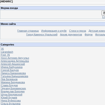
[
ФЕНИКС
]
Форма входа
В
Ст
Меню сайта
Главная страница
Информация о клубе
Стихи и проза
Детская комн
Город Каменск-Уральский
Архив документов
Форум
Фотоал
Categories
35
carandash
Feel_IN
Хосе Антонио Аргуэльо
Александра Артемьева
Алексей Аршинский
Ирина Бабушкина
Сергей Балуев
Лариса Баранникова
Татьяна Барышникова
Лев Белевцов
Марина Бердникова
Слава Блудов
Эдуард Боровинских
Владислав Бородин
Шура Бродовской
Юрий Будаев
Нина Буйносова
Ольга Булыгина