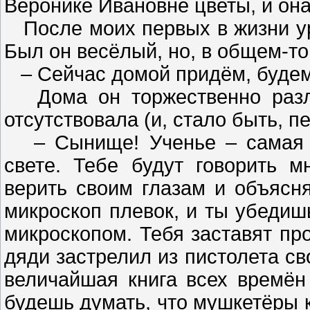
Веронике Ивановне цветы, и она
После моих первых в жизни ур
Был он весёлый, но, в общем-то,
– Сейчас домой придём, будем 
Дома он торжественно разли
отсутствовала (и, стало быть, п
– Сынище! Ученье – самая н
свете. Тебе будут говорить м
верить своим глазам и объясня
микроскоп плевок, и ты убедишь
микроскопом. Тебя заставят про
дяди застрелил из пистолета сво
величайшая книга всех времён
будешь думать, что мушкетёры к