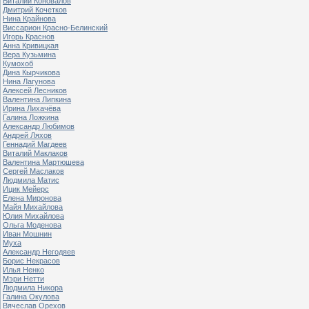
Виталий Коновалов
Дмитрий Кочетков
Нина Крайнова
Виссарион Красно-Белинский
Игорь Краснов
Анна Кривицкая
Вера Кузьмина
Кумохоб
Дина Кырчикова
Нина Лагунова
Алексей Лесников
Валентина Липкина
Ирина Лихачёва
Галина Ложкина
Александр Любимов
Андрей Ляхов
Геннадий Магдеев
Виталий Маклаков
Валентина Мартюшева
Сергей Маслаков
Людмила Матис
Ицик Мейерс
Елена Миронова
Майя Михайлова
Юлия Михайлова
Ольга Моденова
Иван Мошнин
Муха
Александр Негодяев
Борис Некрасов
Илья Ненко
Мэри Нетти
Людмила Никора
Галина Окулова
Вячеслав Орехов