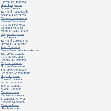
Екатерина Павлова
Иван Паздников
Галина Панова
Дмитрий Покровский
Алексей Полуяхтов
Марина Полыгалова
Михаил Полыгалов
Татьяна Посухова
Оксана Птичкина
Марина Пышминцева
Владимир Прокин
Зоя Савина
Дмитрий Самозванов
Наталия Санникова
Анна Сапогова
Бэлла Северухина-Колбасова
Екатерина Седова
Татьяна Семёнова
Владимир Симонов
Сергей Симонов
Полина Сметанина
Виктория Солнцева
Вячеслав Соловиченко
Игорь Стрюков
Елена Стрюкова
Мария Терновая
Елена Токарева
Андрей Торопов
Марина Усова
Марина Усманова
Владислав Устюгов
Татьяна Федорова
Михаил Филин
Изя Фраерман