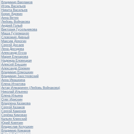
Владимир Варламов
Игорь Васильев
Никита Васильев
Борис Вдовин
Анна Ветер
Любовь Войнакова
Андрей Голый
Виктория Гусельникова
Маша Гутермахер
Словомир Дивный
Максим Дорогин
Сергей Досаев
Лена Дроздова
Александр Егоза
Мария Елизарова
Надежда Еловецкая
Алексей Еньшин
Александр Еремин
Владимир Ермошкин
Владимир Заостровский
Анна Ивашкина
Елена Игнатова
Актар Илмаринен (Любовь Войнакова)
Николай Ильенко
Елена Ильина
Олег Ирискин
Владлена Казакова
Сергей Казаков
Сергей Каменев
Серёжа Кимован
Кальян Клинский
Юрий Ковязин
Владислав Козушкин
Владимир Комаров