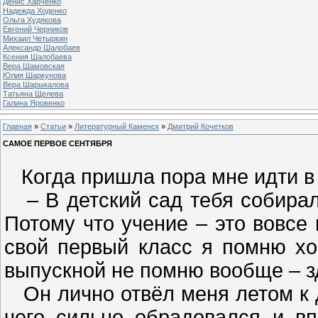
Денис Харченко
Надежда Ходенко
Ольга Худякова
Евгений Черников
Михаил Четыркин
Александр Шалобаев
Ксения Шалобаева
Вера Шамовская
Юлия Шаркунова
Вера Шарыкалова
Татьяна Щелева
Галина Яровенко
Главная
»
Статьи
»
Литературный Каменск
»
Дмитрий Кочетков
САМОЕ ПЕРВОЕ СЕНТЯБРЯ
Когда пришла пора мне идти в 
– В детский сад тебя собирала
Потому что учение – это вовсе 
свой первый класс я помню хо
выпускной не помню вообще – з
Он лично отвёл меня летом к д
чего сильно обрадовался и вп