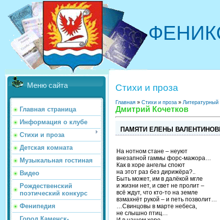
ФЕНИК
Меню сайта
Стихи и проза
Главная
»
Стихи и проза
»
Литературный
Дмитрий Кочетков
Главная страница
Информация о клубе
ПАМЯТИ ЕЛЕНЫ ВАЛЕНТИНО
Стихи и проза
Детская комната
На нотном стане – неуют
внезапной гаммы форс-мажора…
Музыкальная гостиная
Как в хоре ангелы споют
на этот раз без дирижёра?..
Видео
Быть может, им в далёкой мгле
и жизни нет, и свет не пролит –
Рождественский
всё ждут, что кто-то на земле
поэтический конкурс
взмахнёт рукой – и петь позволит…
Фенипедия
…Свинцовы в марте небеса,
не слышно птиц…
Город Каменск-
И в нашем хоре