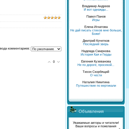
Владимир Андреев
И вот однажды...
Павел Панов
Игры
Елена Игнатова
Не дай писать стихов мне больше,
Боже!
Дмитрий Кочетков
Последний зверь
вода комментариев:
Надежда Смирнова
История Кая и Герды
Евгения Кузеванова
0
Не по дороге, просекой...
Тихон Скорбящий
О чести
Наталия Никитина
Путешествие по вертикали
Объявления
Уважаемые авторы и читатели!
Ваши вопросы и пожелания