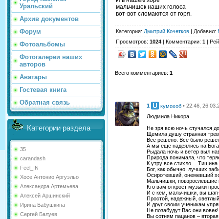
Уральский
мальчишек наших голоса
вот-вот сломаются от горя.
Архив документов
Форум
Категория
:
Дмитрий Кочетков
|
Добавил
:
Просмотров
:
1024
|
Комментарии
:
1
|
Рей
Фотоальбомы
Фотогалереи наших
авторов
Всего комментариев
:
1
Аватары
Гостевая книга
Обратная связь
1
• 22:46, 26.03
кумохоб
Людмила Никора
Категории раздела
Не зря всю ночь стучался до
Щемила душу странная тре
Все решено. Все было реш
А мы еще надеялись на Бог
35
Рыдала ночь и ветер выл на
Природа понимала, что теря
carandash
К утру все стихло… Тишина
Feel_IN
Бог, как обычно, лучших заб
Осиротевший, онемевший 
Хосе Антонио Аргуэльо
Мальчишки, повзрослевшие
Александра Артемьева
Кто вам откроет музыки про
И с кем, мальчишки, вы шагн
Алексей Аршинский
Простой, надежный, светлый
И друг своим ученикам уп
Ирина Бабушкина
Не позабудут Вас они вовек!
Сергей Балуев
Вы сотням пацанов – вторая