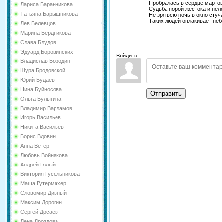
Пробралась в сердце марто
Лариса Баранникова
Судьба порой жестока и не
Татьяна Барышникова
Не зря всю ночь в окно стуч
Таких людей оплакивает неб
Лев Белевцов
Марина Бердникова
Слава Блудов
Эдуард Боровинских
Войдите:
Владислав Бородин
Шура Бродовской
Юрий Будаев
Нина Буйносова
Отправить
Ольга Булыгина
Владимир Варламов
Игорь Васильев
Никита Васильев
Борис Вдовин
Анна Ветер
Любовь Войнакова
Андрей Голый
Виктория Гусельникова
Маша Гутермахер
Словомир Дивный
Максим Дорогин
Сергей Досаев
Лена Дроздова