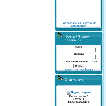
Для добавления необходима
авторизация
Почта @litclub-
phoenix.ru
Логин:
Пароль:
запомнить меня
(
что это
)
Завести почтовый ящик
Статистика
Онлайн всего:
1
Гостей:
1
Пользователей:
0