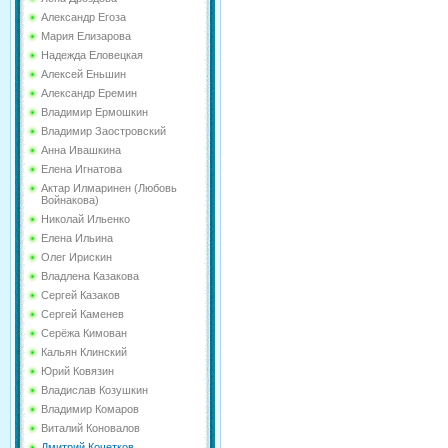
Александр Егоза
Мария Елизарова
Надежда Еловецкая
Алексей Еньшин
Александр Еремин
Владимир Ермошкин
Владимир Заостровский
Анна Ивашкина
Елена Игнатова
Актар Илмаринен (Любовь
Войнакова)
Николай Ильенко
Елена Ильина
Олег Ирискин
Владлена Казакова
Сергей Казаков
Сергей Каменев
Серёжа Кимован
Кальян Клинский
Юрий Ковязин
Владислав Козушкин
Владимир Комаров
Виталий Коновалов
Дмитрий Кочетков