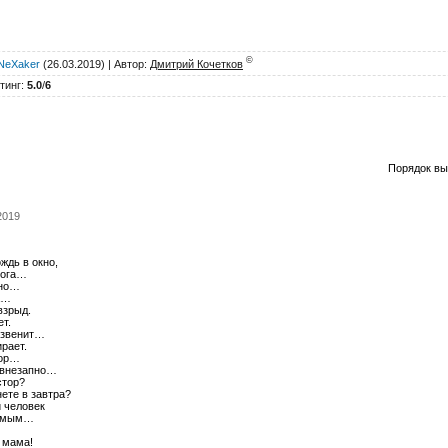
©
NeXaker
(26.03.2019) |
Автор
:
Дмитрий Кочетков
тинг
:
5.0
/
6
Порядок вы
.2019
ждь в окно,
вога…
ено…
а…
взрыд.
ет.
 звенит…
ирает.
хор…
 внезапно…
стор?
ете в завтра?
 человек
рямым…
 мама!