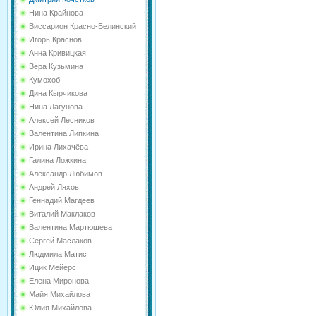
Нина Крайнова
Виссарион Красно-Белинский
Игорь Краснов
Анна Кривицкая
Вера Кузьмина
Кумохоб
Дина Кырчикова
Нина Лагунова
Алексей Лесников
Валентина Липкина
Ирина Лихачёва
Галина Ложкина
Александр Любимов
Андрей Ляхов
Геннадий Магдеев
Виталий Маклаков
Валентина Мартюшева
Сергей Маслаков
Людмила Матис
Ицик Мейерс
Елена Миронова
Майя Михайлова
Юлия Михайлова