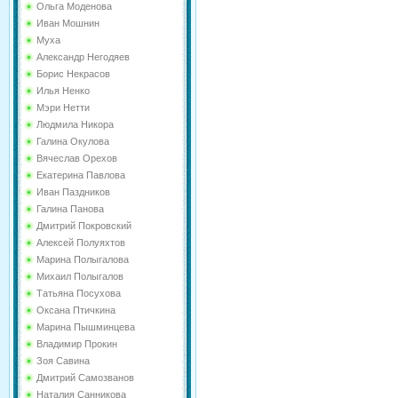
Ольга Моденова
Иван Мошнин
Муха
Александр Негодяев
Борис Некрасов
Илья Ненко
Мэри Нетти
Людмила Никора
Галина Окулова
Вячеслав Орехов
Екатерина Павлова
Иван Паздников
Галина Панова
Дмитрий Покровский
Алексей Полуяхтов
Марина Полыгалова
Михаил Полыгалов
Татьяна Посухова
Оксана Птичкина
Марина Пышминцева
Владимир Прокин
Зоя Савина
Дмитрий Самозванов
Наталия Санникова