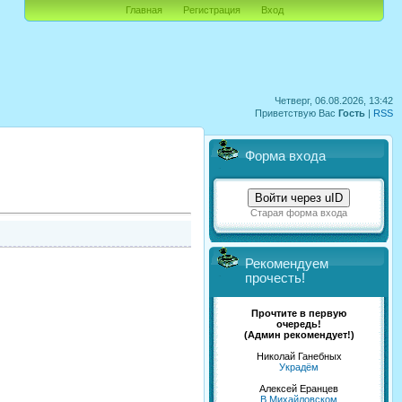
Главная
Регистрация
Вход
Четверг, 06.08.2026, 13:42
Приветствую Вас
Гость
|
RSS
Форма входа
Войти через uID
Старая форма входа
Рекомендуем
прочесть!
Прочтите в первую
очередь!
(Админ рекомендует!)
Николай Ганебных
Украдём
Алексей Еранцев
В Михайловском