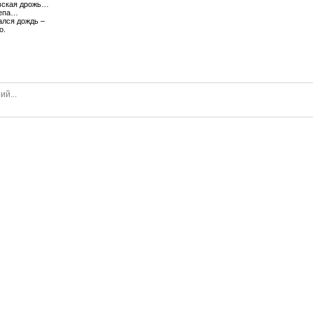
вская дрожь…
лепа…
ался дождь –
о.