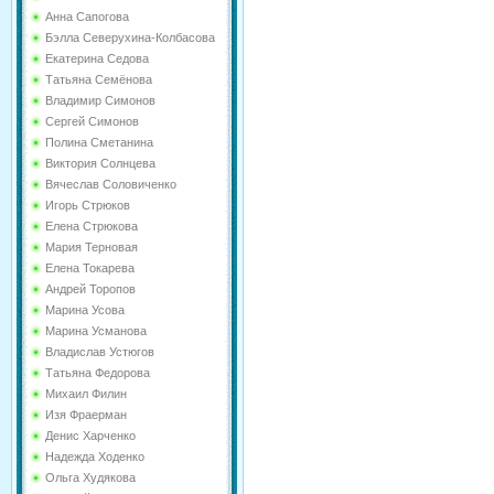
Анна Сапогова
Бэлла Северухина-Колбасова
Екатерина Седова
Татьяна Семёнова
Владимир Симонов
Сергей Симонов
Полина Сметанина
Виктория Солнцева
Вячеслав Соловиченко
Игорь Стрюков
Елена Стрюкова
Мария Терновая
Елена Токарева
Андрей Торопов
Марина Усова
Марина Усманова
Владислав Устюгов
Татьяна Федорова
Михаил Филин
Изя Фраерман
Денис Харченко
Надежда Ходенко
Ольга Худякова