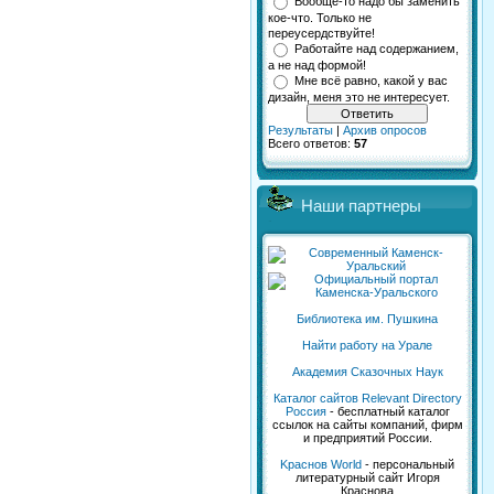
Вообще-то надо бы заменить
кое-что. Только не
переусердствуйте!
Работайте над содержанием,
а не над формой!
Мне всё равно, какой у вас
дизайн, меня это не интересует.
Результаты
|
Архив опросов
Всего ответов:
57
Наши партнеры
Библиотека им. Пушкина
Найти работу на Урале
Академия Сказочных Наук
Каталог сайтов Relevant Directory
Россия
- бесплатный каталог
ссылок на сайты компаний, фирм
и предприятий России.
Kраснов World
- персональный
литературный сайт Игоря
Краснова