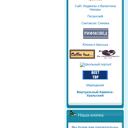
Сайт Людмилы и Валентина
Никоры
ПетроглиФ
Синтаксис Синема
Юнона и Авоська
Маркедония
Виртуальный Каменск-
Уральский
Наша кнопка
Мы будем вам признательны,