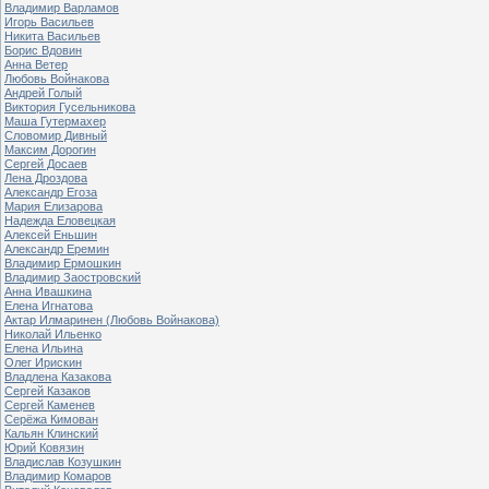
Владимир Варламов
Игорь Васильев
Никита Васильев
Борис Вдовин
Анна Ветер
Любовь Войнакова
Андрей Голый
Виктория Гусельникова
Маша Гутермахер
Словомир Дивный
Максим Дорогин
Сергей Досаев
Лена Дроздова
Александр Егоза
Мария Елизарова
Надежда Еловецкая
Алексей Еньшин
Александр Еремин
Владимир Ермошкин
Владимир Заостровский
Анна Ивашкина
Елена Игнатова
Актар Илмаринен (Любовь Войнакова)
Николай Ильенко
Елена Ильина
Олег Ирискин
Владлена Казакова
Сергей Казаков
Сергей Каменев
Серёжа Кимован
Кальян Клинский
Юрий Ковязин
Владислав Козушкин
Владимир Комаров