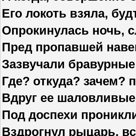
Его локоть взяла, будт
Опрокинулась ночь, с
Пред пропавшей навек
Зазвучали бравурные
Где? откуда? зачем? п
Вдруг ее шаловливы
Под доспехи проникли
Вздрогнул рыцарь, в