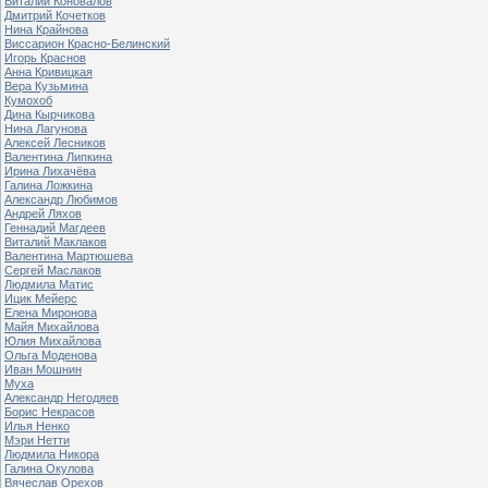
Виталий Коновалов
Дмитрий Кочетков
Нина Крайнова
Виссарион Красно-Белинский
Игорь Краснов
Анна Кривицкая
Вера Кузьмина
Кумохоб
Дина Кырчикова
Нина Лагунова
Алексей Лесников
Валентина Липкина
Ирина Лихачёва
Галина Ложкина
Александр Любимов
Андрей Ляхов
Геннадий Магдеев
Виталий Маклаков
Валентина Мартюшева
Сергей Маслаков
Людмила Матис
Ицик Мейерс
Елена Миронова
Майя Михайлова
Юлия Михайлова
Ольга Моденова
Иван Мошнин
Муха
Александр Негодяев
Борис Некрасов
Илья Ненко
Мэри Нетти
Людмила Никора
Галина Окулова
Вячеслав Орехов