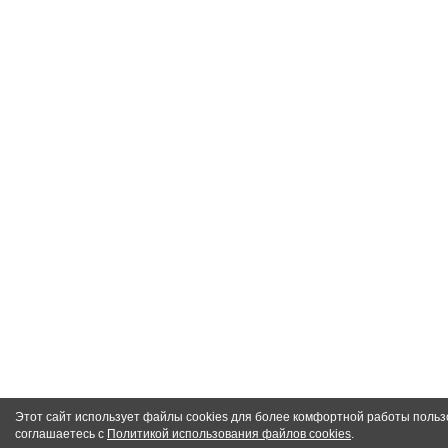
Этот сайт использует файлы cookies для более комфортной работы польз
соглашаетесь с
Политикой использования файлов cookies
.