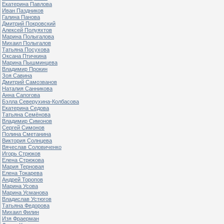
Екатерина Павлова
Иван Паздников
Галина Панова
Дмитрий Покровский
Алексей Полуяхтов
Марина Полыгалова
Михаил Полыгалов
Татьяна Посухова
Оксана Птичкина
Марина Пышминцева
Владимир Прокин
Зоя Савина
Дмитрий Самозванов
Наталия Санникова
Анна Сапогова
Бэлла Северухина-Колбасова
Екатерина Седова
Татьяна Семёнова
Владимир Симонов
Сергей Симонов
Полина Сметанина
Виктория Солнцева
Вячеслав Соловиченко
Игорь Стрюков
Елена Стрюкова
Мария Терновая
Елена Токарева
Андрей Торопов
Марина Усова
Марина Усманова
Владислав Устюгов
Татьяна Федорова
Михаил Филин
Изя Фраерман