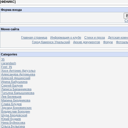
[
ФЕНИКС
]
Форма входа
В
Ст
Меню сайта
Главная страница
Информация о клубе
Стихи и проза
Детская комн
Город Каменск-Уральский
Архив документов
Форум
Фотоал
Categories
35
carandash
Feel_IN
Хосе Антонио Аргуэльо
Александра Артемьева
Алексей Аршинский
Ирина Бабушкина
Сергей Балуев
Лариса Баранникова
Татьяна Барышникова
Лев Белевцов
Марина Бердникова
Слава Блудов
Эдуард Боровинских
Владислав Бородин
Шура Бродовской
Юрий Будаев
Нина Буйносова
Ольга Булыгина