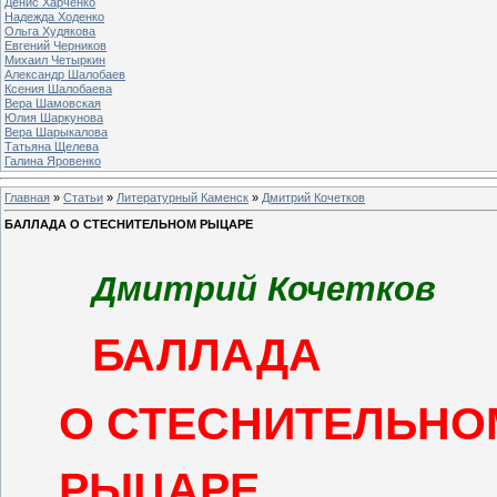
Денис Харченко
Надежда Ходенко
Ольга Худякова
Евгений Черников
Михаил Четыркин
Александр Шалобаев
Ксения Шалобаева
Вера Шамовская
Юлия Шаркунова
Вера Шарыкалова
Татьяна Щелева
Галина Яровенко
Главная
»
Статьи
»
Литературный Каменск
»
Дмитрий Кочетков
БАЛЛАДА О СТЕСНИТЕЛЬНОМ РЫЦАРЕ
Дмитрий Кочетков
БАЛЛАДА
О СТЕСНИТЕЛЬНО
РЫЦАРЕ