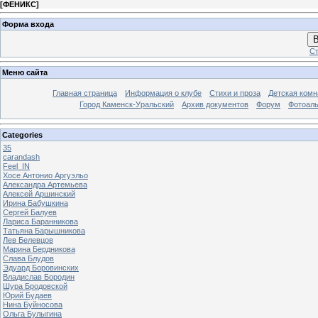
[
ФЕНИКС
]
Форма входа
В
Ст
Меню сайта
Главная страница
Информация о клубе
Стихи и проза
Детская комн
Город Каменск-Уральский
Архив документов
Форум
Фотоал
Categories
35
carandash
Feel_IN
Хосе Антонио Аргуэльо
Александра Артемьева
Алексей Аршинский
Ирина Бабушкина
Сергей Балуев
Лариса Баранникова
Татьяна Барышникова
Лев Белевцов
Марина Бердникова
Слава Блудов
Эдуард Боровинских
Владислав Бородин
Шура Бродовской
Юрий Будаев
Нина Буйносова
Ольга Булыгина