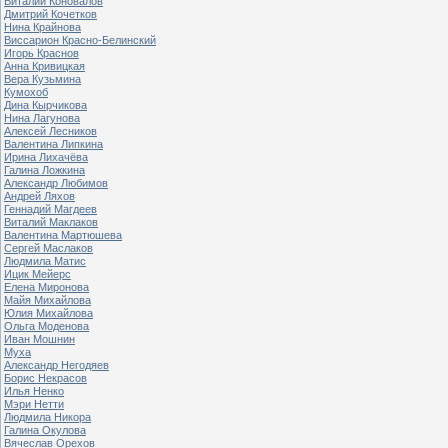
Виталий Коновалов
Дмитрий Кочетков
Нина Крайнова
Виссарион Красно-Белинский
Игорь Краснов
Анна Кривицкая
Вера Кузьмина
Кумохоб
Дина Кырчикова
Нина Лагунова
Алексей Лесников
Валентина Липкина
Ирина Лихачёва
Галина Ложкина
Александр Любимов
Андрей Ляхов
Геннадий Магдеев
Виталий Маклаков
Валентина Мартюшева
Сергей Маслаков
Людмила Матис
Ицик Мейерс
Елена Миронова
Майя Михайлова
Юлия Михайлова
Ольга Моденова
Иван Мошнин
Муха
Александр Негодяев
Борис Некрасов
Илья Ненко
Мэри Нетти
Людмила Никора
Галина Окулова
Вячеслав Орехов