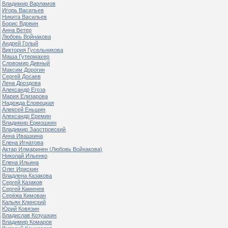
Владимир Варламов
Игорь Васильев
Никита Васильев
Борис Вдовин
Анна Ветер
Любовь Войнакова
Андрей Голый
Виктория Гусельникова
Маша Гутермахер
Словомир Дивный
Максим Дорогин
Сергей Досаев
Лена Дроздова
Александр Егоза
Мария Елизарова
Надежда Еловецкая
Алексей Еньшин
Александр Еремин
Владимир Ермошкин
Владимир Заостровский
Анна Ивашкина
Елена Игнатова
Актар Илмаринен (Любовь Войнакова)
Николай Ильенко
Елена Ильина
Олег Ирискин
Владлена Казакова
Сергей Казаков
Сергей Каменев
Серёжа Кимован
Кальян Клинский
Юрий Ковязин
Владислав Козушкин
Владимир Комаров