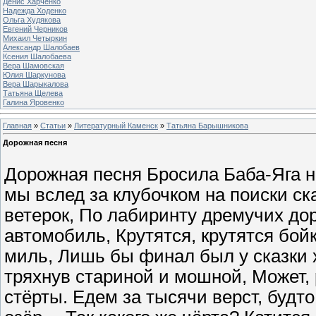
Денис Харченко
Надежда Ходенко
Ольга Худякова
Евгений Черников
Михаил Четыркин
Александр Шалобаев
Ксения Шалобаева
Вера Шамовская
Юлия Шаркунова
Вера Шарыкалова
Татьяна Щелева
Галина Яровенко
Главная
»
Статьи
»
Литературный Каменск
»
Татьяна Барышникова
Дорожная песня
Дорожная песня Бросила Баба-Яга н
мы вслед за клубочком на поиски ск
ветерок, По лабиринту дремучих дор
автомобиль, Крутятся, крутятся бойк
миль, Лишь бы финал был у сказки 
тряхнув стариной и мошной, Может,
стёрты. Едем за тысячи верст, будто