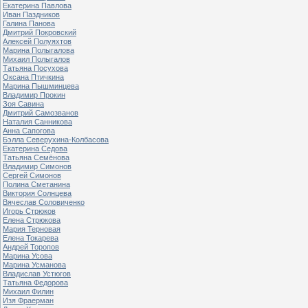
Екатерина Павлова
Иван Паздников
Галина Панова
Дмитрий Покровский
Алексей Полуяхтов
Марина Полыгалова
Михаил Полыгалов
Татьяна Посухова
Оксана Птичкина
Марина Пышминцева
Владимир Прокин
Зоя Савина
Дмитрий Самозванов
Наталия Санникова
Анна Сапогова
Бэлла Северухина-Колбасова
Екатерина Седова
Татьяна Семёнова
Владимир Симонов
Сергей Симонов
Полина Сметанина
Виктория Солнцева
Вячеслав Соловиченко
Игорь Стрюков
Елена Стрюкова
Мария Терновая
Елена Токарева
Андрей Торопов
Марина Усова
Марина Усманова
Владислав Устюгов
Татьяна Федорова
Михаил Филин
Изя Фраерман