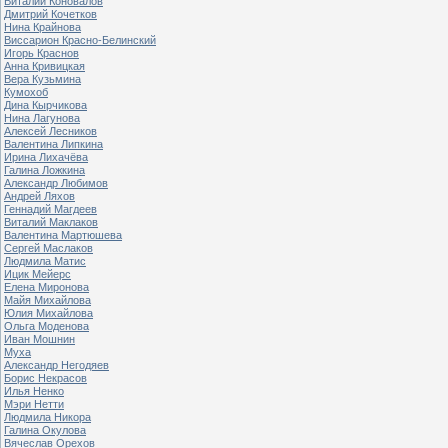
Виталий Коновалов
Дмитрий Кочетков
Нина Крайнова
Виссарион Красно-Белинский
Игорь Краснов
Анна Кривицкая
Вера Кузьмина
Кумохоб
Дина Кырчикова
Нина Лагунова
Алексей Лесников
Валентина Липкина
Ирина Лихачёва
Галина Ложкина
Александр Любимов
Андрей Ляхов
Геннадий Магдеев
Виталий Маклаков
Валентина Мартюшева
Сергей Маслаков
Людмила Матис
Ицик Мейерс
Елена Миронова
Майя Михайлова
Юлия Михайлова
Ольга Моденова
Иван Мошнин
Муха
Александр Негодяев
Борис Некрасов
Илья Ненко
Мэри Нетти
Людмила Никора
Галина Окулова
Вячеслав Орехов