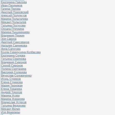
Екатерина Павлова
Иван Паздников
Галина Панова
Дмитрий Покровский
Алексей Полуяхтов
Марина Полыгалова
Михаил Полыгалов
Татьяна Посухова
Оксана Птичкина
Марина Пышминцева
Владимир Прокин
Зоя Савина
Дмитрий Самозванов
Наталия Санникова
Анна Сапогова
Бэлла Северухина-Колбасова
Екатерина Седова
Татьяна Семёнова
Владимир Симонов
Сергей Симонов
Полина Сметанина
Виктория Солнцева
Вячеслав Соловиченко
Игорь Стрюков
Елена Стрюкова
Мария Терновая
Елена Токарева
Андрей Торопов
Марина Усова
Марина Усманова
Владислав Устюгов
Татьяна Федорова
Михаил Филин
Изя Фраерман