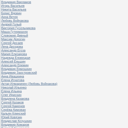
Владимир Варламов
Игорь Васильев
Никита Васильев
Борис Вдовин
Анна Ветер
Любовь Войнакова
Андрей Голый
Виктория Гусельникова
Маша Гутермахер
Словомир Дивный
Максим Дорогин
Сергей Досаев
Лена Дроздова
Александр Егоза
Мария Елизарова
Надежда Еловецкая
Алексей Еньшин
Александр Еремин
Владимир Ермошкин
Владимир Заостровский
Анна Ивашкина
Елена Игнатова
Актар Илмаринен (Любовь Войнакова)
Николай Ильенко
Елена Ильина
Олег Ирискин
Владлена Казакова
Сергей Казаков
Сергей Каменев
Серёжа Кимован
Кальян Клинский
Юрий Ковязин
Владислав Козушкин
Владимир Комаров