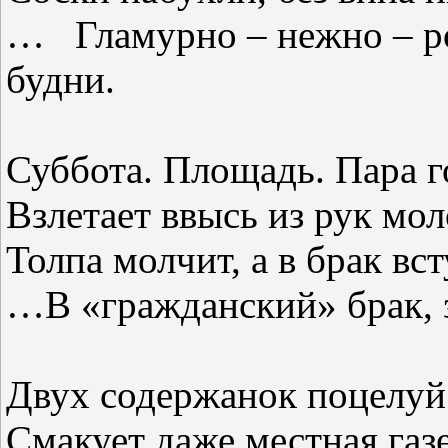
…
Гламурно – нежно – р
будни.
Суббота. Площадь. Пара
г
Взлетает
ввысь
из рук
мол
Толпа
молчит,
а
в
брак
вс
…В
«гражданский»
брак,
Двух
содержанок
поцелуй
Смакует
даже
местная
газ