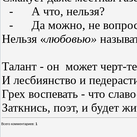
-
А что, нельзя?
-
Да можно,
не вопрос
Нельзя
«
любовью»
называ
Талант -
он
может
черт-те
И
лесбиянство
и педераст
Грех
воспевать -
что слав
Заткнись, поэт,
и будет жи
Всего комментариев
:
1