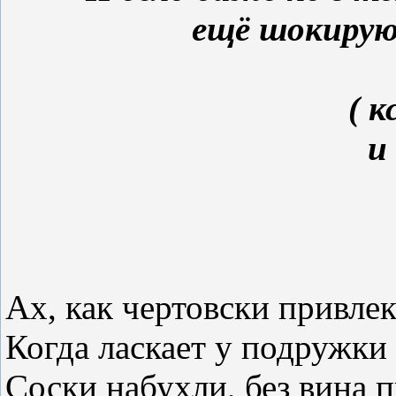
ещё шокирую
( 
и
Ах, как чертовски
привлек
Когда
ласкает
у подружки
Соски набухли,
без
вина 