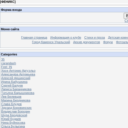
[
ФЕНИКС
]
Форма входа
В
Ст
Меню сайта
Главная страница
Информация о клубе
Стихи и проза
Детская комн
Город Каменск-Уральский
Архив документов
Форум
Фотоал
Categories
35
carandash
Feel_IN
Хосе Антонио Аргуэльо
Александра Артемьева
Алексей Аршинский
Ирина Бабушкина
Сергей Балуев
Лариса Баранникова
Татьяна Барышникова
Лев Белевцов
Марина Бердникова
Слава Блудов
Эдуард Боровинских
Владислав Бородин
Шура Бродовской
Юрий Будаев
Нина Буйносова
Ольга Булыгина