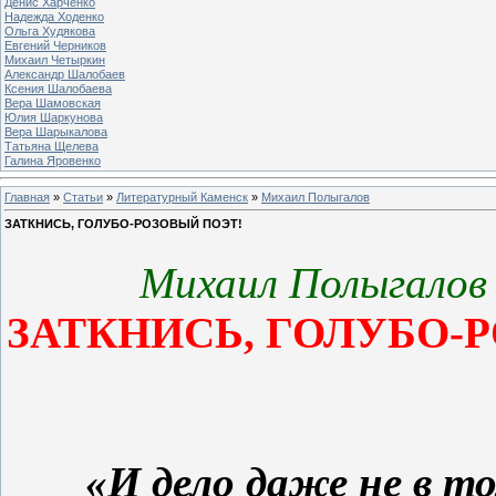
Денис Харченко
Надежда Ходенко
Ольга Худякова
Евгений Черников
Михаил Четыркин
Александр Шалобаев
Ксения Шалобаева
Вера Шамовская
Юлия Шаркунова
Вера Шарыкалова
Татьяна Щелева
Галина Яровенко
Главная
»
Статьи
»
Литературный Каменск
»
Михаил Полыгалов
ЗАТКНИСЬ, ГОЛУБО-РОЗОВЫЙ ПОЭТ!
Михаил Полыгалов
ЗАТКНИСЬ, ГОЛУБО-
«И дело даже не в т