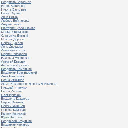
Владимир Варламов
Игорь Васильев
Никита Васильев
Борис Вдовин
Анна Ветер
Любовь Войнакова
Андрей Голый
Виктория Гусельникова
Маша Гутермахер
Словомир Дивный
Максим Дорогин
Сергей Досаев
Лена Дроздова
Александр Егоза
Мария Елизарова
Надежда Еловецкая
Алексей Еньшин
Александр Еремин
Владимир Ермошкин
Владимир Заостровский
Анна Ивашкина
Елена Игнатова
Актар Илмаринен (Любовь Войнакова)
Николай Ильенко
Елена Ильина
Олег Ирискин
Владлена Казакова
Сергей Казаков
Сергей Каменев
Серёжа Кимован
Кальян Клинский
Юрий Ковязин
Владислав Козушкин
Владимир Комаров