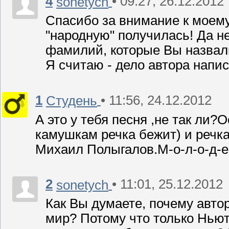
4
• 09:27, 26.12.2012
sonetych
Cпасибо за внимание к моему
"народную" получилась! Да не
фамилий, которые Вы назвали
Я считаю - дело автора написа
1
• 11:56, 24.12.2012
Студень
А это у тебя песня ,не так ли
камушкам речка бежит) и речка
Михаил Полыгалов.М-о-л-о-д-е-
2
• 11:01, 25.12.2012
sonetych
Как Вы думаете, почему автор
мир? Потому что только Ньют