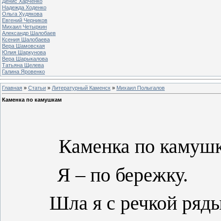
Денис Харченко
Надежда Ходенко
Ольга Худякова
Евгений Черников
Михаил Четыркин
Александр Шалобаев
Ксения Шалобаева
Вера Шамовская
Юлия Шаркунова
Вера Шарыкалова
Татьяна Щелева
Галина Яровенко
Главная
»
Статьи
»
Литературный Каменск
»
Михаил Полыгалов
Каменка по камушкам
Каменка по камуш
Я – по бережку.
Шла я с речкой ря