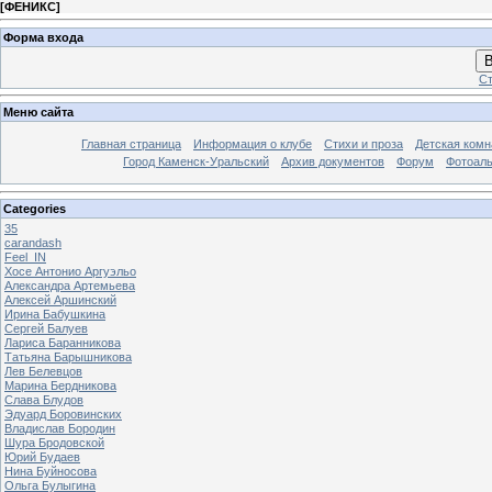
[
ФЕНИКС
]
Форма входа
В
Ст
Меню сайта
Главная страница
Информация о клубе
Стихи и проза
Детская комн
Город Каменск-Уральский
Архив документов
Форум
Фотоал
Categories
35
carandash
Feel_IN
Хосе Антонио Аргуэльо
Александра Артемьева
Алексей Аршинский
Ирина Бабушкина
Сергей Балуев
Лариса Баранникова
Татьяна Барышникова
Лев Белевцов
Марина Бердникова
Слава Блудов
Эдуард Боровинских
Владислав Бородин
Шура Бродовской
Юрий Будаев
Нина Буйносова
Ольга Булыгина