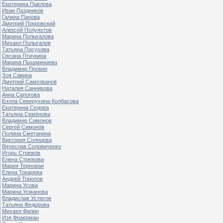
Екатерина Павлова
Иван Паздников
Галина Панова
Дмитрий Покровский
Алексей Полуяхтов
Марина Полыгалова
Михаил Полыгалов
Татьяна Посухова
Оксана Птичкина
Марина Пышминцева
Владимир Прокин
Зоя Савина
Дмитрий Самозванов
Наталия Санникова
Анна Сапогова
Бэлла Северухина-Колбасова
Екатерина Седова
Татьяна Семёнова
Владимир Симонов
Сергей Симонов
Полина Сметанина
Виктория Солнцева
Вячеслав Соловиченко
Игорь Стрюков
Елена Стрюкова
Мария Терновая
Елена Токарева
Андрей Торопов
Марина Усова
Марина Усманова
Владислав Устюгов
Татьяна Федорова
Михаил Филин
Изя Фраерман