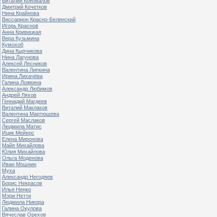
Виталий Коновалов
Дмитрий Кочетков
Нина Крайнова
Виссарион Красно-Белинский
Игорь Краснов
Анна Кривицкая
Вера Кузьмина
Кумохоб
Дина Кырчикова
Нина Лагунова
Алексей Лесников
Валентина Липкина
Ирина Лихачёва
Галина Ложкина
Александр Любимов
Андрей Ляхов
Геннадий Магдеев
Виталий Маклаков
Валентина Мартюшева
Сергей Маслаков
Людмила Матис
Ицик Мейерс
Елена Миронова
Майя Михайлова
Юлия Михайлова
Ольга Моденова
Иван Мошнин
Муха
Александр Негодяев
Борис Некрасов
Илья Ненко
Мэри Нетти
Людмила Никора
Галина Окулова
Вячеслав Орехов