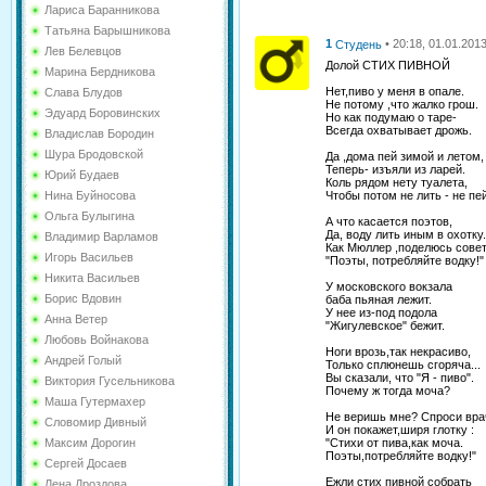
Лариса Баранникова
Татьяна Барышникова
1
• 20:18, 01.01.201
Студень
Лев Белевцов
Долой СТИХ ПИВНОЙ
Марина Бердникова
Нет,пиво у меня в опале.
Слава Блудов
Не потому ,что жалко грош.
Эдуард Боровинских
Но как подумаю о таре-
Всегда охватывает дрожь.
Владислав Бородин
Шура Бродовской
Да ,дома пей зимой и летом,
Теперь- изъяли из ларей.
Юрий Будаев
Коль рядом нету туалета,
Нина Буйносова
Чтобы потом не лить - не пей
Ольга Булыгина
А что касается поэтов,
Да, воду лить иным в охотку.
Владимир Варламов
Как Мюллер ,поделюсь сове
Игорь Васильев
"Поэты, потребляйте водку!"
Никита Васильев
У московского вокзала
Борис Вдовин
баба пьяная лежит.
У нее из-под подола
Анна Ветер
"Жигулевское" бежит.
Любовь Войнакова
Ноги врозь,так некрасиво,
Андрей Голый
Только сплюнешь сгоряча...
Вы сказали, что "Я - пиво".
Виктория Гусельникова
Почему ж тогда моча?
Маша Гутермахер
Не веришь мне? Спроси вра
Словомир Дивный
И он покажет,ширя глотку :
Максим Дорогин
"Стихи от пива,как моча.
Поэты,потребляйте водку!"
Сергей Досаев
Ежли стих пивной собрать
Лена Дроздова