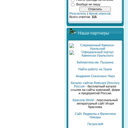
Вообще не пишу
Результаты
|
Архив опросов
Всего ответов:
115
Наши партнеры
Библиотека им. Пушкина
Найти работу на Урале
Академия Сказочных Наук
Каталог сайтов Relevant Directory
Россия
- бесплатный каталог
ссылок на сайты компаний, фирм
и предприятий России.
Kраснов World
- персональный
литературный сайт Игоря
Краснова
Сайт Людмилы и Валентина
Никоры
ПетроглиФ