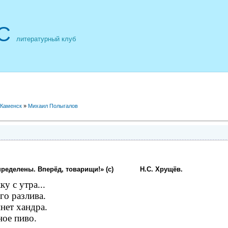
С
литературный клуб
 Каменск
»
Михаил Полыгалов
пределены. Вперёд, товарищи!»
(с) Н.С. Хрущёв.
у с утра...
го разлива.
нет хандра.
ное пиво.