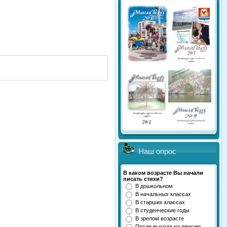
Наш опрос
В каком возрасте Вы начали
писать стихи?
В дошкольном
В начальных классах
В старших классах
В студенческие годы
В зрелом возрасте
После выхода на пенсию