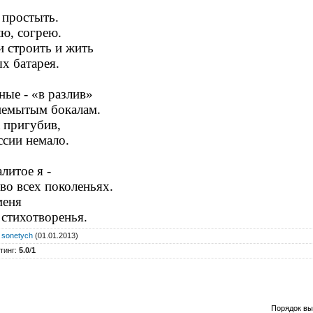
 простыть.
ю, согрею.
и строить и жить
 батарея.
ные - «в разлив»
немытым бокалам.
 пригубив,
ссии немало.
литое я -
о всех поколеньях.
меня
стихотворенья.
:
sonetych
(01.01.2013)
тинг
:
5.0
/
1
Порядок вы