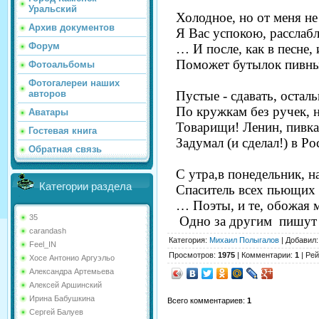
Уральский
Холодное, но от меня не
Архив документов
Я Вас успокою, расслабл
Форум
… И после, как в песне, 
Поможет бутылок пивных
Фотоальбомы
Фотогалереи наших
Пустые - сдавать, осталь
авторов
По кружкам без ручек, 
Аватары
Товарищи! Ленин, пивка
Гостевая книга
Задумал (и сделал!) в Ро
Обратная связь
С утра,в понедельник, на
Категории раздела
Спаситель всех пьющих в
… Поэты, и те, обожая 
35
Одно за другим пишут 
carandash
Категория
:
Михаил Полыгалов
|
Добавил
Feel_IN
Просмотров
:
1975
|
Комментарии
:
1
|
Рей
Хосе Антонио Аргуэльо
Александра Артемьева
Алексей Аршинский
Ирина Бабушкина
Всего комментариев
:
1
Сергей Балуев