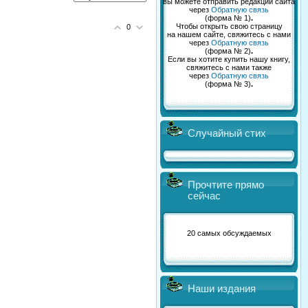
вы можете отправить редакции сайта
через
Обратную связь
(форма № 1)
.
Чтобы открыть свою страницу
0
на нашем сайте, свяжитесь с нами
через
Обратную связь
(форма № 2)
.
Если вы хотите купить нашу книгу,
свяжитесь с нами также
через
Обратную связь
(форма № 3)
.
Случайный стих
Прочтите прямо
сейчас
20 самых обсуждаемых
Наши издания