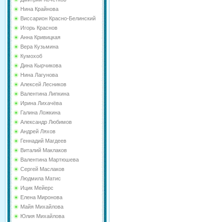
Нина Крайнова
Виссарион Красно-Белинский
Игорь Краснов
Анна Кривицкая
Вера Кузьмина
Кумохоб
Дина Кырчикова
Нина Лагунова
Алексей Лесников
Валентина Липкина
Ирина Лихачёва
Галина Ложкина
Александр Любимов
Андрей Ляхов
Геннадий Магдеев
Виталий Маклаков
Валентина Мартюшева
Сергей Маслаков
Людмила Матис
Ицик Мейерс
Елена Миронова
Майя Михайлова
Юлия Михайлова