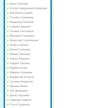
Анна Сапогова
Бэлла Северухина-Колбасова
Екатерина Седова
Татьяна Семёнова
Владимир Симонов
Сергей Симонов
Полина Сметанина
Виктория Солнцева
Вячеслав Соловиченко
Игорь Стрюков
Елена Стрюкова
Мария Терновая
Елена Токарева
Андрей Торопов
Марина Усова
Марина Усманова
Владислав Устюгов
Татьяна Федорова
Михаил Филин
Изя Фраерман
Денис Харченко
Надежда Ходенко
Ольга Худякова