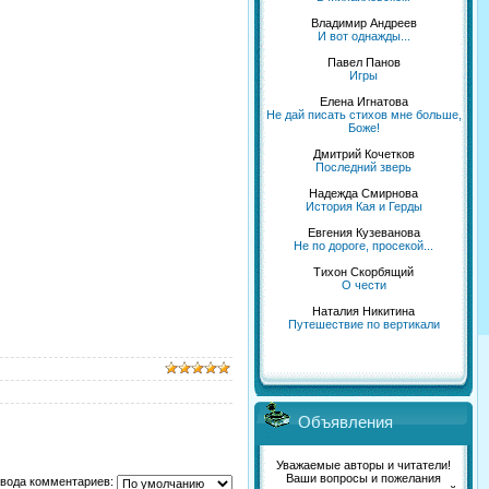
Владимир Андреев
И вот однажды...
Павел Панов
Игры
Елена Игнатова
Не дай писать стихов мне больше,
Боже!
Дмитрий Кочетков
Последний зверь
Надежда Смирнова
История Кая и Герды
Евгения Кузеванова
Не по дороге, просекой...
Тихон Скорбящий
О чести
Наталия Никитина
Путешествие по вертикали
Объявления
Уважаемые авторы и читатели!
Ваши вопросы и пожелания
вода комментариев: