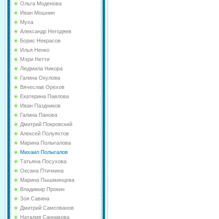
Ольга Моденова
Иван Мошнин
Муха
Александр Негодяев
Борис Некрасов
Илья Ненко
Мэри Нетти
Людмила Никора
Галина Окулова
Вячеслав Орехов
Екатерина Павлова
Иван Паздников
Галина Панова
Дмитрий Покровский
Алексей Полуяхтов
Марина Полыгалова
Михаил Полыгалов
Татьяна Посухова
Оксана Птичкина
Марина Пышминцева
Владимир Прокин
Зоя Савина
Дмитрий Самозванов
Наталия Санникова