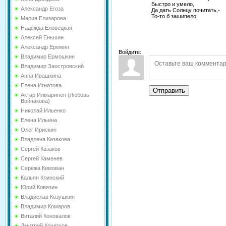
Быстро и умело,
Александр Егоза
Да дать Солнцу почитать,-
То-то б зашипело!
Мария Елизарова
Надежда Еловецкая
Алексей Еньшин
Александр Еремин
Войдите:
Владимир Ермошкин
Владимир Заостровский
Анна Ивашкина
Елена Игнатова
Отправить
Актар Илмаринен (Любовь
Войнакова)
Николай Ильенко
Елена Ильина
Олег Ирискин
Владлена Казакова
Сергей Казаков
Сергей Каменев
Серёжа Кимован
Кальян Клинский
Юрий Ковязин
Владислав Козушкин
Владимир Комаров
Виталий Коновалов
Дмитрий Кочетков