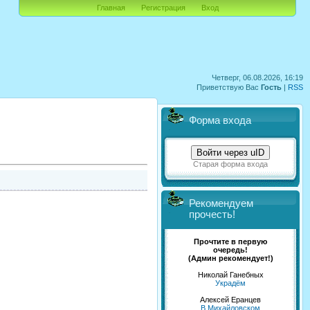
Главная
Регистрация
Вход
Четверг, 06.08.2026, 16:19
Приветствую Вас
Гость
|
RSS
Форма входа
Войти через uID
Старая форма входа
Рекомендуем
прочесть!
Прочтите в первую
очередь!
(Админ рекомендует!)
Николай Ганебных
Украдём
Алексей Еранцев
В Михайловском