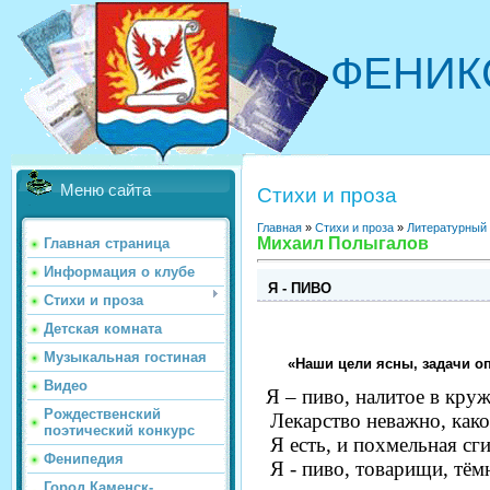
ФЕНИК
Меню сайта
Стихи и проза
Главная
»
Стихи и проза
»
Литературный
Михаил Полыгалов
Главная страница
Информация о клубе
Я - ПИВО
Стихи и проза
Детская комната
Музыкальная гостиная
«Наши цели ясны, задачи о
Видео
Я – пиво, налитое в кружк
Рождественский
Лекарство неважно, како
поэтический конкурс
Я есть, и похмельная сги
Фенипедия
Я - пиво, товарищи, тём
Город Каменск-