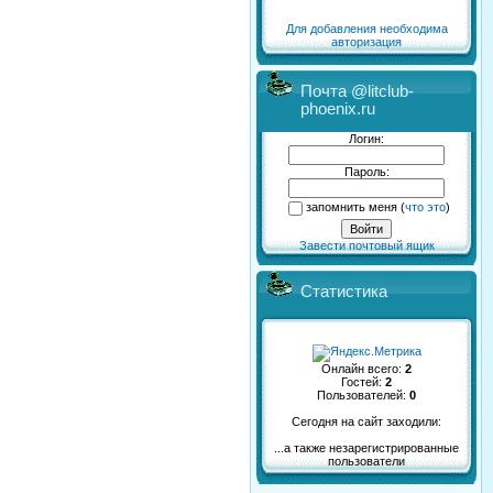
Для добавления необходима
авторизация
Почта @litclub-
phoenix.ru
Логин:
Пароль:
запомнить меня
(
что это
)
Завести почтовый ящик
Статистика
Онлайн всего:
2
Гостей:
2
Пользователей:
0
Сегодня на сайт заходили:
...а также незарегистрированные
пользователи