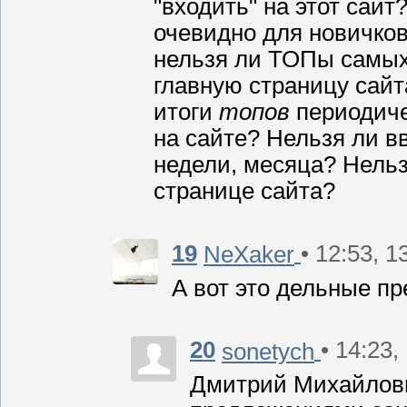
"входить" на этот сайт
очевидно для новичков
нельзя ли ТОПы самых
главную страницу сайт
итоги
топов
периодиче
на сайте? Нельзя ли в
недели, месяца? Нельз
странице сайта?
19
• 12:53, 1
NeXaker
А вот это дельные п
20
• 14:23,
sonetych
Дмитрий Михайлови