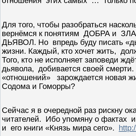
отношения
этих самых
…
только п
Для того, чтобы разобраться наскол
вернёмся к понятиям
ДОБРА и
ЗЛА
ДЬЯВОЛ. Но
впредь буду писать «д
жизни. Каждый, кто хочет жить,
дол
Того, кто не исполняет заповеди ждё
дьявола,
добивается своей смерти.
«отношений»
зарождается новая ж
Содома и Гоморры?
Сейчас я в очередной раз рискну ок
читателей.
Ибо упомяну о фактах
и
и
его книги «Князь мира сего».
http