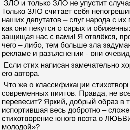
ЗЛО и только ЗЛО не упустит случая
Только ЗЛО считает себя непогреши
наших депутатов – слуг народа с их
как они пекутся о сирых и обиженны
защищая нас с вами! Я отвлёкся, п
чего – либо, тем больше зла задума
рекламе и разъяснении - они очевид
Если стих написан замечательно хор
его автора.
Что же о классификации стихотворц
современных пиитов. Правда, не все
перевесит? Яркий, добрый образ в т
испортившая весь добротно – сложе
стихотворение юного поэта о ЛЮБВИ
молодой»?