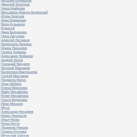
Виталий Коновалов
Дмитрий Кочетков
Нина Крайнова
Виссарион Красно-Белинский
Игорь Краснов
Анна Кривицкая
Вера Кузьмина
Кумохоб
Дина Кырчикова
Нина Лагунова
Алексей Лесников
Валентина Липкина
Ирина Лихачёва
Галина Ложкина
Александр Любимов
Андрей Ляхов
Геннадий Магдеев
Виталий Маклаков
Валентина Мартюшева
Сергей Маслаков
Людмила Матис
Ицик Мейерс
Елена Миронова
Майя Михайлова
Юлия Михайлова
Ольга Моденова
Иван Мошнин
Муха
Александр Негодяев
Борис Некрасов
Илья Ненко
Мэри Нетти
Людмила Никора
Галина Окулова
Вячеслав Орехов