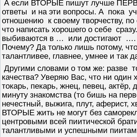
А если ВТОРЫЕ пишут лучше ПЕР
ответы
и на эти вопросы. А
пока
уч
отношению
к своему творчеству, по
что написать хорошего о себе
сразу
выбиваются в …
или достигают
….
Почему? Да только лишь потому, чт
талантливее, главнее, умнее и так д
Другими словами о том же: разве
т
качества? Уверяю Вас, что ни один
токарь, пекарь, жнец, певец, актёр,
минуту знакомства (то бишь на перво
нечестный, выжига, плут, аферист, 
ВТОРЫЕ жить не могут без саморек
центровыми всей пиитической брат
талантливыми и успешными пиитам