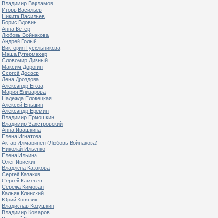
Владимир Варламов
Игорь Васильев
Никита Васильев
Борис Вдовин
Анна Ветер
Любовь Войнакова
Андрей Голый
Виктория Гусельникова
Маша Гутермахер
Словомир Дивный
Максим Дорогин
Сергей Досаев
Лена Дроздова
Александр Егоза
Мария Елизарова
Надежда Еловецкая
Алексей Еньшин
Александр Еремин
Владимир Ермошкин
Владимир Заостровский
Анна Ивашкина
Елена Игнатова
Актар Илмаринен (Любовь Войнакова)
Николай Ильенко
Елена Ильина
Олег Ирискин
Владлена Казакова
Сергей Казаков
Сергей Каменев
Серёжа Кимован
Кальян Клинский
Юрий Ковязин
Владислав Козушкин
Владимир Комаров