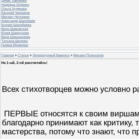
Денис Харченко
Надежда Ходенко
Ольга Худякова
Евгений Черников
Михаил Четыркин
Александр Шалобаев
Ксения Шалобаева
Вера Шамовская
Юлия Шаркунова
Вера Шарыкалова
Татьяна Щелева
Галина Яровенко
Главная
»
Статьи
»
Литературный Каменск
»
Михаил Полыгалов
На 1-ый, 2-ой рассчитайсь!
Всех стихотворцев можно условно р
ПЕРВЫЕ относятся к своим виршам 
благодарно принимают как критику, т
мастерства, потому что знают, что п