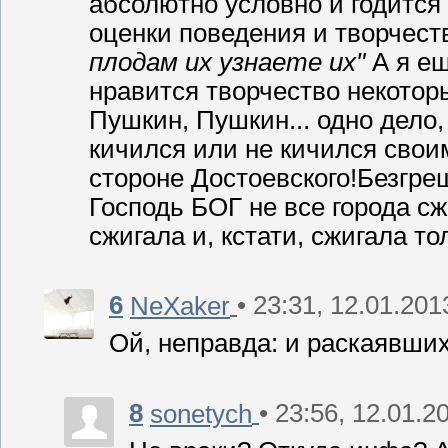
абсолютно условно и годится
оценки поведения и творчест
плодам их узнаете их"
А я е
нравится творчество некоторы
Пушкин, Пушкин... одно дело,
кичился или не кичился своим
стороне Достоевского!Безгреш
Господь БОГ не все города сж
сжигала и, кстати, сжигала то
6
• 23:31, 12.01.201
NeXaker
Ой, неправда: и раскаявши
8
• 23:56, 12.01.2
sonetych