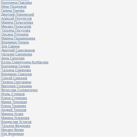
Екатерина Павлова
Иван Паздников
Галина Панова
Дмитрий Покровский
Алексей Полуяхтов
Марина Полыгалова
Михаил Полыгалов
Татьяна Посухова
Оксана Птичкина
Марина Пышминцева
Владимир Прокин
Зоя Савина
Дмитрий Самозванов
Наталия Санникова
Анна Сапогова
Бэлла Северухина-Колбасова
Екатерина Седова
Татьяна Семёнова
Владимир Симонов
Сергей Симонов
Полина Сметанина
Виктория Солнцева
Вячеслав Соловиченко
Игорь Стрюков
Елена Стрюкова
Мария Терновая
Елена Токарева
Андрей Торопов
Марина Усова
Марина Усманова
Владислав Устюгов
Татьяна Федорова
Михаил Филин
Изя Фраерман