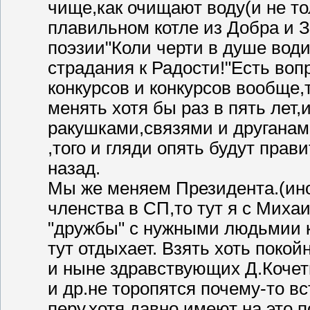
чище,как очищают воду(и не то
плавильном котле из Добра и З
поэзии"Коли черти в душе води
страдания к Радости!"Есть воп
конкурсов и конкурсов вообще
менять хотя бы раз в пять лет,
ракушками,связями и друганам
,того и гляди опять будут прав
назад.
Мы же меняем Президента.(иног
членства в СП,то тут я с Миха
"дружбы" с нужными людьмии к
тут отдыхает. Взять хоть пок
и ныне здравствующих Д.Кочет
и др.не торопятся почему-то в
перу,хотя давно имеют на это 