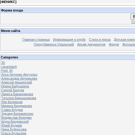
[
ФЕНИКС
]
Форма входа
В
Ст
Меню сайта
Главная страница
Информация о клубе
Стихи и проза
Детская комн
Город Каменск-Уральский
Архив документов
Форум
Фотоал
Categories
35
carandash
Feel_IN
Хосе Антонио Аргуэльо
Александра Артемьева
Алексей Аршинский
Ирина Бабушкина
Сергей Балуев
Лариса Баранникова
Татьяна Барышникова
Лев Белевцов
Марина Бердникова
Слава Блудов
Эдуард Боровинских
Владислав Бородин
Шура Бродовской
Юрий Будаев
Нина Буйносова
Ольга Булыгина