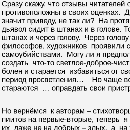
Сразу скажу, что отзывы читателей 
противоположны в своих оценках.
Д
значит приведу, не так ли?
На протя
дьявол сидит в штанах и в голове. Т
штанах и через голову.
Через голову
философов, художников
проявили с
самоубийствами.
Могу ли я предпол
создать
что-то светлое-доброе-чист
болен и старается
избавиться от св
период просветления…
Но чаще в
стараются
… оправдать свои пристр
Но вернёмся
к авторам – стихотвор
пиитов на первые-вторые, теперь
я
их
даже не на добрых – злых,
а
на 