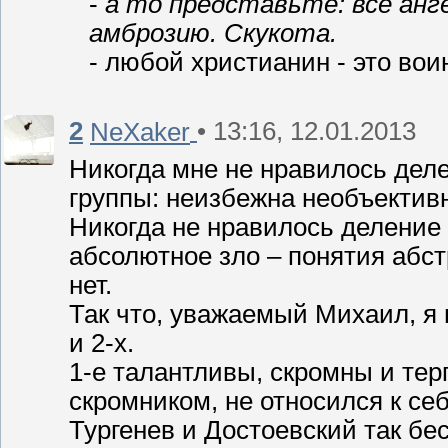
-
а то представьте: все ан
амброзию. Скукота.
- любой христианин - это воин
2
• 13:16, 12.01.2013
NeXaker
Никогда мне не нравилось делен
группы: неизбежна необъектив
Никогда не нравилось деление 
абсолютное зло – понятия абст
нет.
Так что, уважаемый Михаил, я 
и 2-х.
1-е талантливы, скромны и те
скромником, не относился к с
Тургенев и Достоевский так бе