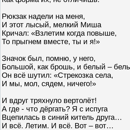
Рюкзак надели на меня,
И этот лысый, мелкий Миша
Кричал: «Взлетим когда повыше,
То прыгнем вместе, ты и я!»
Значок был, помню, у него,
Большой, как брошь, и белый – бе
Он всё шутил: «Стрекозка села,
И мы, мол, сядем, ничего!»
И вдруг тряхнуло вертолёт!
А где - что дёргать? Я с испуга
Вцепилась в синий китель друга…
И всё. Летим. И всё. Вот – вот…