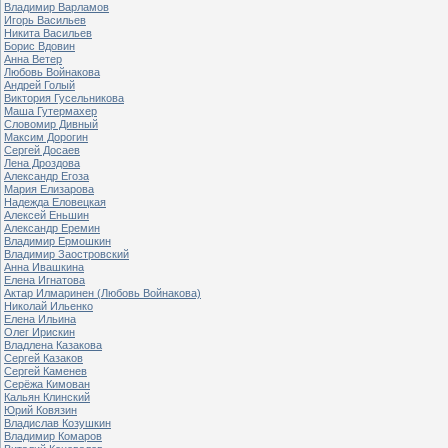
Владимир Варламов
Игорь Васильев
Никита Васильев
Борис Вдовин
Анна Ветер
Любовь Войнакова
Андрей Голый
Виктория Гусельникова
Маша Гутермахер
Словомир Дивный
Максим Дорогин
Сергей Досаев
Лена Дроздова
Александр Егоза
Мария Елизарова
Надежда Еловецкая
Алексей Еньшин
Александр Еремин
Владимир Ермошкин
Владимир Заостровский
Анна Ивашкина
Елена Игнатова
Актар Илмаринен (Любовь Войнакова)
Николай Ильенко
Елена Ильина
Олег Ирискин
Владлена Казакова
Сергей Казаков
Сергей Каменев
Серёжа Кимован
Кальян Клинский
Юрий Ковязин
Владислав Козушкин
Владимир Комаров