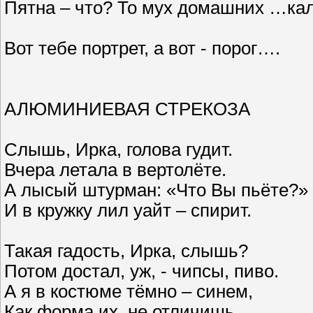
Пятна – что? То мух домашних …кал
Вот тебе портрет, а вот - порог….
АЛЮМИНИЕВАЯ СТРЕКОЗА
Слышь, Ирка, голова гудит.
Вчера летала в вертолёте.
А лысый штурман: «Что Вы пьёте?»
И в кружку лил уайт – спирит.
Такая гадость, Ирка, слышь?
Потом достал, уж, - чипсы, пиво.
А я в костюме тёмно – синем,
Как форма их, не отличишь.