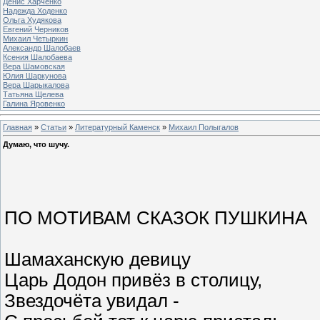
Денис Харченко
Надежда Ходенко
Ольга Худякова
Евгений Черников
Михаил Четыркин
Александр Шалобаев
Ксения Шалобаева
Вера Шамовская
Юлия Шаркунова
Вера Шарыкалова
Татьяна Щелева
Галина Яровенко
Главная
»
Статьи
»
Литературный Каменск
»
Михаил Полыгалов
Думаю, что шучу.
ПО МОТИВАМ СКАЗОК ПУШКИНА
Шамаханскую девицу
Царь Додон привёз в столицу,
Звездочёта увидал -