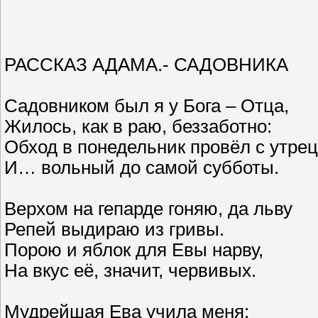
РАССКАЗ АДАМА.- САДОВНИКА
Садовником был я у Бога – Отца,
Жилось, как в раю, беззаботно:
Обход в понедельник провёл с утрец
И… вольный до самой субботы.
Верхом на гепарде гоняю, да льву
Репей выдираю из гривы.
Порою и яблок для Евы нарву,
На вкус её, значит, червивых.
Мудрейшая Ева учила меня: