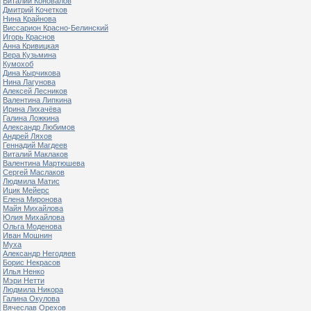
Виталий Коновалов
Дмитрий Кочетков
Нина Крайнова
Виссарион Красно-Белинский
Игорь Краснов
Анна Кривицкая
Вера Кузьмина
Кумохоб
Дина Кырчикова
Нина Лагунова
Алексей Лесников
Валентина Липкина
Ирина Лихачёва
Галина Ложкина
Александр Любимов
Андрей Ляхов
Геннадий Магдеев
Виталий Маклаков
Валентина Мартюшева
Сергей Маслаков
Людмила Матис
Ицик Мейерс
Елена Миронова
Майя Михайлова
Юлия Михайлова
Ольга Моденова
Иван Мошнин
Муха
Александр Негодяев
Борис Некрасов
Илья Ненко
Мэри Нетти
Людмила Никора
Галина Окулова
Вячеслав Орехов