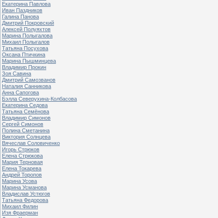
Екатерина Павлова
Иван Паздников
Галина Панова
Дмитрий Покровский
Алексей Полуяхтов
Марина Полыгалова
Михаил Полыгалов
Татьяна Посухова
Оксана Птичкина
Марина Пышминцева
Владимир Прокин
Зоя Савина
Дмитрий Самозванов
Наталия Санникова
Анна Сапогова
Бэлла Северухина-Колбасова
Екатерина Седова
Татьяна Семёнова
Владимир Симонов
Сергей Симонов
Полина Сметанина
Виктория Солнцева
Вячеслав Соловиченко
Игорь Стрюков
Елена Стрюкова
Мария Терновая
Елена Токарева
Андрей Торопов
Марина Усова
Марина Усманова
Владислав Устюгов
Татьяна Федорова
Михаил Филин
Изя Фраерман