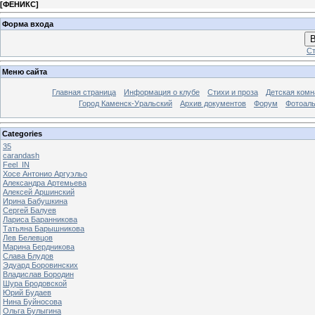
[
ФЕНИКС
]
Форма входа
В
Ст
Меню сайта
Главная страница
Информация о клубе
Стихи и проза
Детская комн
Город Каменск-Уральский
Архив документов
Форум
Фотоал
Categories
35
carandash
Feel_IN
Хосе Антонио Аргуэльо
Александра Артемьева
Алексей Аршинский
Ирина Бабушкина
Сергей Балуев
Лариса Баранникова
Татьяна Барышникова
Лев Белевцов
Марина Бердникова
Слава Блудов
Эдуард Боровинских
Владислав Бородин
Шура Бродовской
Юрий Будаев
Нина Буйносова
Ольга Булыгина