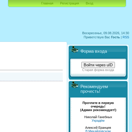
Главная
Регистрация
Вход
Воскресенье, 09.08.2026, 14:30
Приветствую Вас
Гость
|
RSS
Форма входа
Войти через uID
Старая форма входа
Рекомендуем
прочесть!
Прочтите в первую
очередь!
(Админ рекомендует!)
Николай Ганебных
Украдём
Алексей Еранцев
В Михайловском