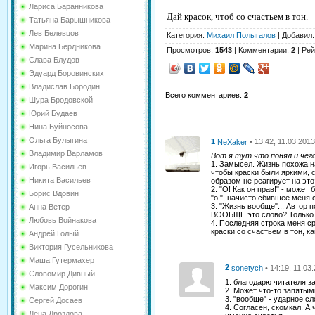
Лариса Баранникова
Дай красок, чтоб со счастьем в тон.
Татьяна Барышникова
Лев Белевцов
Категория
:
Михаил Полыгалов
|
Добавил
Марина Бердникова
Просмотров
:
1543
|
Комментарии
:
2
|
Рей
Слава Блудов
Эдуард Боровинских
Владислав Бородин
Всего комментариев
:
2
Шура Бродовской
Юрий Будаев
Нина Буйносова
Ольга Булыгина
1
• 13:42, 11.03.2013
NeXaker
Владимир Варламов
Вот я тут что понял и чег
1. Замысел. Жизнь похожа н
Игорь Васильев
чтобы краски были яркими, с
Никита Васильев
образом не реагирует на это
2. "О! Как он прав!" - может
Борис Вдовин
"о!", начисто сбившее меня с
3. "Жизнь вообще"... Автор п
Анна Ветер
ВООБЩЕ это слово? Только 
Любовь Войнакова
4. Последняя строка меня ср
краски со счастьем в тон, ка
Андрей Голый
Виктория Гусельникова
Маша Гутермахер
2
• 14:19, 11.03
sonetych
Словомир Дивный
1. благодарю читателя з
Максим Дорогин
2. Может что-то запятым
3. "вообще" - ударное с
Сергей Досаев
4. Согласен, скомкал. А 
Лена Дроздова