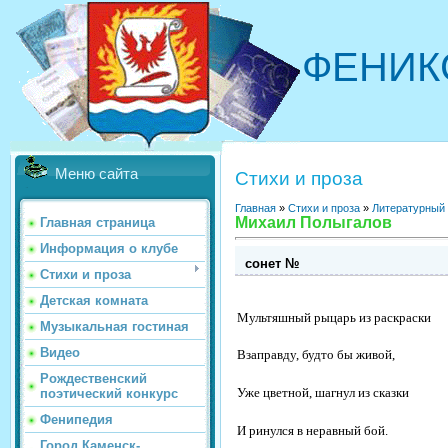
ФЕНИК
Меню сайта
Стихи и проза
Главная
»
Стихи и проза
»
Литературный
Михаил Полыгалов
Главная страница
Информация о клубе
сонет №
Стихи и проза
Детская комната
Мультяшный рыцарь из раскраски
Музыкальная гостиная
Видео
Взаправду, будто бы живой,
Рождественский
Уже цветной, шагнул из сказки
поэтический конкурс
Фенипедия
И ринулся в неравный бой.
Город Каменск-