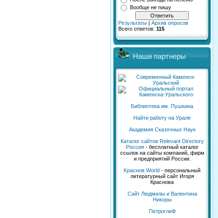
Вообще не пишу
Результаты
|
Архив опросов
Всего ответов:
115
Наши партнеры
Библиотека им. Пушкина
Найти работу на Урале
Академия Сказочных Наук
Каталог сайтов Relevant Directory
Россия
- бесплатный каталог
ссылок на сайты компаний, фирм
и предприятий России.
Kраснов World
- персональный
литературный сайт Игоря
Краснова
Сайт Людмилы и Валентина
Никоры
ПетроглиФ