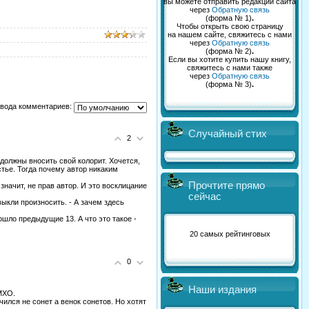
вы можете отправить редакции сайта
через
Обратную связь
(форма № 1)
.
Чтобы открыть свою страницу
на нашем сайте, свяжитесь с нами
через
Обратную связь
(форма № 2)
.
Если вы хотите купить нашу книгу,
свяжитесь с нами также
через
Обратную связь
(форма № 3)
.
вода комментариев:
Случайный стих
2
должны вносить свой колорит. Хочется,
стье. Тогда почему автор никаким
Прочтите прямо
 значит, не прав автор. И это восклицание
сейчас
ивыкли произносить. - А зачем здесь
ошло предыдущие 13. А что это такое -
20 самых рейтинговых
0
Наши издания
ИМХО.
чился не сонет а венок сонетов. Но хотят