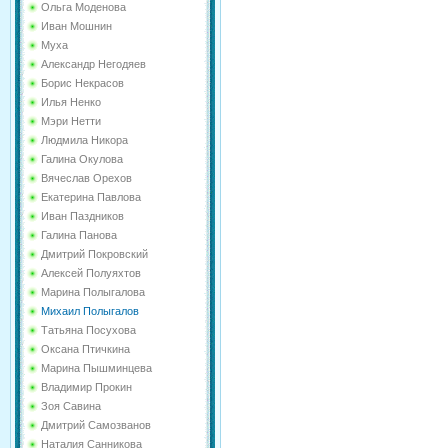
Ольга Моденова
Иван Мошнин
Муха
Александр Негодяев
Борис Некрасов
Илья Ненко
Мэри Нетти
Людмила Никора
Галина Окулова
Вячеслав Орехов
Екатерина Павлова
Иван Паздников
Галина Панова
Дмитрий Покровский
Алексей Полуяхтов
Марина Полыгалова
Михаил Полыгалов
Татьяна Посухова
Оксана Птичкина
Марина Пышминцева
Владимир Прокин
Зоя Савина
Дмитрий Самозванов
Наталия Санникова