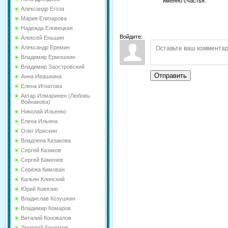
именно счастья.
Александр Егоза
Мария Елизарова
Надежда Еловецкая
Войдите:
Алексей Еньшин
Александр Еремин
Владимир Ермошкин
Владимир Заостровский
Отправить
Анна Ивашкина
Елена Игнатова
Актар Илмаринен (Любовь
Войнакова)
Николай Ильенко
Елена Ильина
Олег Ирискин
Владлена Казакова
Сергей Казаков
Сергей Каменев
Серёжа Кимован
Кальян Клинский
Юрий Ковязин
Владислав Козушкин
Владимир Комаров
Виталий Коновалов
Дмитрий Кочетков