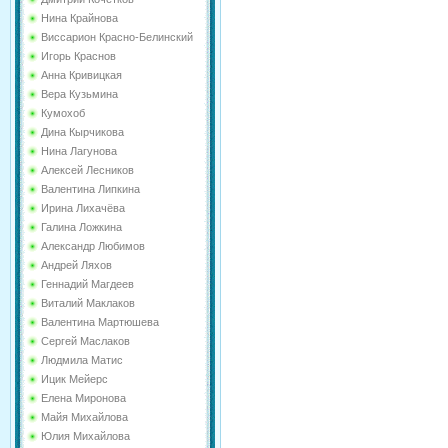
Нина Крайнова
Виссарион Красно-Белинский
Игорь Краснов
Анна Кривицкая
Вера Кузьмина
Кумохоб
Дина Кырчикова
Нина Лагунова
Алексей Лесников
Валентина Липкина
Ирина Лихачёва
Галина Ложкина
Александр Любимов
Андрей Ляхов
Геннадий Магдеев
Виталий Маклаков
Валентина Мартюшева
Сергей Маслаков
Людмила Матис
Ицик Мейерс
Елена Миронова
Майя Михайлова
Юлия Михайлова