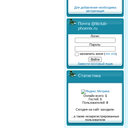
Для добавления необходима
авторизация
Почта @litclub-
phoenix.ru
Логин:
Пароль:
запомнить меня
(
что это
)
Завести почтовый ящик
Статистика
Онлайн всего:
1
Гостей:
1
Пользователей:
0
Сегодня на сайт заходили:
...а также незарегистрированные
пользователи