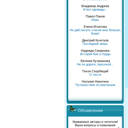
Владимир Андреев
И вот однажды...
Павел Панов
Игры
Елена Игнатова
Не дай писать стихов мне больше,
Боже!
Дмитрий Кочетков
Последний зверь
Надежда Смирнова
История Кая и Герды
Евгения Кузеванова
Не по дороге, просекой...
Тихон Скорбящий
О чести
Наталия Никитина
Путешествие по вертикали
Объявления
Уважаемые авторы и читатели!
Ваши вопросы и пожелания