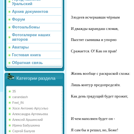
Уральский
Архив документов
Злодеев исчеркавши чёрным
Форум
Фотоальбомы
И дважды карандаш сломав,
Фотогалереи наших
авторов
Пыхтит сынишка и упорно
Аватары
Сражается. О! Как он прав!
Гостевая книга
Обратная связь
Жизнь вообще с раскраской схожа:
Категории раздела
Лишь контур предопределён.
35
Как день грядущий будет прожит,
carandash
Feel_IN
Хосе Антонио Аргуэльо
Александра Артемьева
И чем наполнен будет он -
Алексей Аршинский
Ирина Бабушкина
Я сам бы и решал, но, Боже!
Сергей Балуев