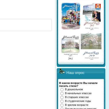
Наш опрос
В каком возрасте Вы начали
писать стихи?
В дошкольном
В начальных классах
В старших классах
В студенческие годы
В зрелом возрасте
После выхода на пенсию