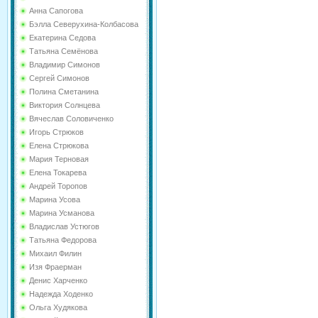
Анна Сапогова
Бэлла Северухина-Колбасова
Екатерина Седова
Татьяна Семёнова
Владимир Симонов
Сергей Симонов
Полина Сметанина
Виктория Солнцева
Вячеслав Соловиченко
Игорь Стрюков
Елена Стрюкова
Мария Терновая
Елена Токарева
Андрей Торопов
Марина Усова
Марина Усманова
Владислав Устюгов
Татьяна Федорова
Михаил Филин
Изя Фраерман
Денис Харченко
Надежда Ходенко
Ольга Худякова