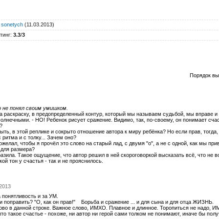
:
sonetych
(11.03.2013)
тинг
:
3.3
/
3
Порядок вы
о не понял своим умишком.
а раскраску, в предопределенный контур, который мы называем судьбой, мы вправе и 
олнечными. - НО! Ребенок рисует сражение. Видимо, так, по-своему, он понимает сча
?
 быть, в этой реплике и сокрыто отношение автора к миру ребёнка? Но если прав, тогда,
 ритма и с толку... Зачем оно?
ожелал, чтобы я прочёл это слово на старый лад, с двумя "о", а не с одной, как мы пр
для размера?
азила. Такое ощущение, что автор решил в ней скороговоркой высказать всё, что не в
кой тон у счастья - так и не прояснилось.
.2013
а понятливость и за УМ.
и поправить? "О, как он прав!" Борьба и сражение ... и для сына и для отца ЖИЗНЬ.
лово в данной строке. Важное слово, ИМХО. Плавное и длинное. Торопиться не надо, 
что такое счастье - похоже, ни автор ни герой сами толком не понимают, иначе бы полу