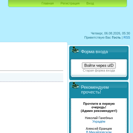
Главная
Регистрация
Вход
Четверг, 06.08.2026, 05:30
Приветствую Вас
Гость
|
RSS
Форма входа
Войти через uID
Старая форма входа
Рекомендуем
прочесть!
Прочтите в первую
очередь!
(Админ рекомендует!)
Николай Ганебных
Украдём
Алексей Еранцев
В Михайловском