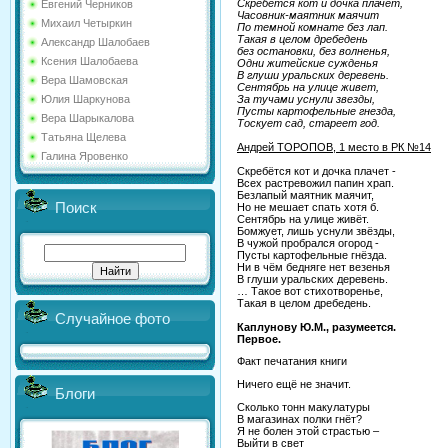
Скребется кот и дочка плачет,
Евгений Черников
Часовник-маятник маячит
Михаил Четыркин
По темной комнате без лап.
Такая в целом дребедень
Александр Шалобаев
без остановки, без волненья,
Ксения Шалобаева
Одни житейские сужденья
В глуши уральских деревень.
Вера Шамовская
Сентябрь на улице живет,
За тучами уснули звезды,
Юлия Шаркунова
Пусты картофельные гнезда,
Вера Шарыкалова
Тоскует сад, стареет год.
Татьяна Щелева
Андрей ТОРОПОВ, 1 место в РК №14
Галина Яровенко
Скребётся кот и дочка плачет -
Всех растревожил папин храп.
Безлапый маятник маячит,
Поиск
Но не мешает спать хотя б.
Сентябрь на улице живёт.
Бомжует, лишь уснули звёзды,
В чужой пробрался огород -
Пусты картофельные гнёзда.
Ни в чём бедняге нет везенья
В глуши уральских деревень.
… Такое вот стихотворенье,
Такая в целом дребедень.
Случайное фото
Каплунову Ю.М., разумеется.
Первое.
Факт печатания книги
Ничего ещё не значит.
Блоги
Сколько тонн макулатуры
В магазинах полки гнёт?
Я не болен этой страстью –
Выйти в свет