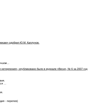
омкам» одобрил Ю.М. Каплунов.
точием…
я нетерпения», опубликовано было в журнале «Веси», № 6 за 2007 год
вия.
ься …
ия.
дия - перепев)