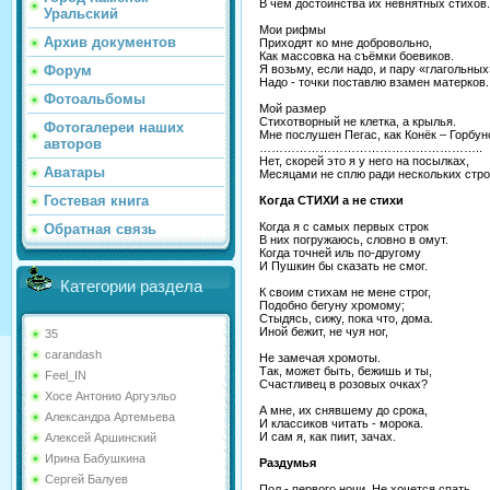
В чём достоинства их невнятных стихов.
Уральский
Мои рифмы
Архив документов
Приходят ко мне добровольно,
Как массовка на съёмки боевиков.
Я возьму, если надо, и пару «глагольных
Форум
Надо - точки поставлю взамен матерков.
Фотоальбомы
Мой размер
Стихотворный не клетка, а крылья.
Фотогалереи наших
Мне послушен Пегас, как Конёк – Горбун
авторов
………………………………………………..
Нет, скорей это я у него на посылках,
Аватары
Месяцами не сплю ради нескольких стро
Гостевая книга
Когда СТИХИ а не стихи
Когда я с самых первых строк
Обратная связь
В них погружаюсь, словно в омут.
Когда точней иль по-другому
И Пушкин бы сказать не смог.
Категории раздела
К своим стихам не мене строг,
Подобно бегуну хромому;
Стыдясь, сижу, пока что, дома.
Иной бежит, не чуя ног,
35
carandash
Не замечая хромоты.
Так, может быть, бежишь и ты,
Feel_IN
Счастливец в розовых очках?
Хосе Антонио Аргуэльо
А мне, их снявшему до срока,
Александра Артемьева
И классиков читать - морока.
И сам я, как пиит, зачах.
Алексей Аршинский
Ирина Бабушкина
Раздумья
Сергей Балуев
Пол - первого ночи. Не хочется спать.