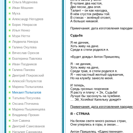
Ольга Моденова
В чулане два настоя,
Две песни, два огня.
Иван Мошнин
Талант – он как находка,
Муха
В нём сгусток рифмы той.
В стихах - зелёный отсвет,
Александр Негодяев
А больше никакой.
Борис Некрасов
Примечания: дата изготовления пародии 
Илья Ненко
Судьба
Мэри Нетти
Людмила Никора
Я не дачник,
Хоть живу на даче.
Галина Окулова
Среди в степи родился я.
Вячеслав Орехов
«Будет дождь» Антон Пришелец.
Екатерина Павлова
Я - не дачник,
Иван Паздников
Хоть живу на даче,
Галина Панова
Среди трав, в степи родился я.
Я – несчастный желтый одуванчик,
Дмитрий Покровский
Но на клумбу занесло меня.
Алексей Полуяхтов
И теперь,
Марина Полыгалова
Средь грозных георгинов
Я расту и плачу: « Эх, Судьба!
Михаил Полыгалов
Лучше бы засохнуть на чужбине.
Татьяна Посухова
… Эй, Хозяйка! Капельку дождя!»
Оксана Птичкина
Примечания: дата изготовления пародии 
Марина Пышминцева
Я – СТРАНА
Владимир Прокин
Зоя Савина
На белом свете много разных стран,
Они уперлись в горы, в океан…
Дмитрий Самозванов
Антон Пришелец. «Единственная».
Наталия Санникова