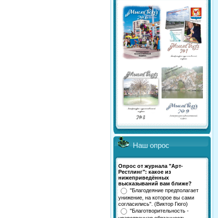
Наш опрос
Опрос от журнала "Арт-
Рестлинг": какое из
нижеприведённых
высказываний вам ближе?
"Благодеяние предполагает
унижение, на которое вы сами
согласились". (Виктор Гюго)
"Благотворительность -