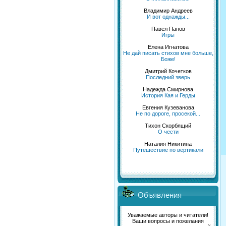
Владимир Андреев
И вот однажды...
Павел Панов
Игры
Елена Игнатова
Не дай писать стихов мне больше,
Боже!
Дмитрий Кочетков
Последний зверь
Надежда Смирнова
История Кая и Герды
Евгения Кузеванова
Не по дороге, просекой...
Тихон Скорбящий
О чести
Наталия Никитина
Путешествие по вертикали
Объявления
Уважаемые авторы и читатели!
Ваши вопросы и пожелания