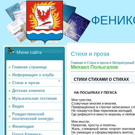
ФЕНИК
Меню сайта
Стихи и проза
Главная
»
Стихи и проза
»
Литературный
Михаил Полыгалов
Главная страница
Информация о клубе
СТИХИ СТИХАМИ О СТИХАХ
Стихи и проза
Детская комната
НА ПОСЫЛКАХ У ПЕГАСА
Музыкальная гостиная
Мои чувства,
Созвучные многим и многим,
Видео
Превращённые в строчки записанных сл
Не покажутся Вам перепевом мелодий,
Рождественский
Где рифмуются вместе морковь и любов
поэтический конкурс
Мои мысли,
Напротив, просты и понятны.
Фенипедия
Жаль, словарный запас огорчит знатоков
Не умеющих и сформулировать внятно,
Город Каменск-