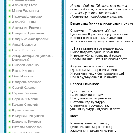
Александр Егоза
И вот – дебют. Сбылась моя мечта.
Есть радость, но и горечь есть при эт
Мария Елизарова
Я на арену вышел без хвоста,
Но выгляжу породистым поэтом.
Надежда Еловецкая
Алексей Еньшин
Выше стих Минина, ниже сами понима
Александр Еремин
Снаружи я - "породистый" поэт,
Владимир Ермошкин
Цирюльник Юра - мастер уши править...
И хвост подрезан - замечаний нет.
Владимир Заостровский
Хоть я просил чуть-чуть хвоста оставить.
Анна Ивашкина
... На выставке я все медали взял.
Елена Игнатова
Никто подвоха даже не заметил.
И только Жучки горестный оскал
Актар Илмаринен (Любовь
Напомнил мне - кто я на белом свете.
Войнакова)
Николай Ильенко
А ну их, эти выставки... туда
Где кошкины отверстия и ниже.
Елена Ильина
Я вольный пёс, я беспородный, да!
Олег Ирискин
Но на судьбу свою я не обижен.
Владлена Казакова
Сергей Симонов:
Сергей Казаков
Царствуй, поэт!
Сергей Каменев
Разделяй и властвуй!
Поэту никаких запретов нет.
Серёжа Кимован
В стране, где культура
Кальян Клинский
отделена от государства,
увы, от культуры отделён и поэт.
Юрий Ковязин
Владислав Козушкин
Моё:
Владимир Комаров
И моему внемли совету ,
(Мне никаких запретов нет).
Виталий Коновалов
Уж коль считаешься поэтом...
Дмитрий Кочетков