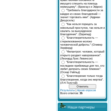
нравственная обязанность
имущего спешить на помощь
неимущему". (Брокгауз и Эфрон)
"Требовать благодарности за
каждое из своих благодеяний —
значит торговать ими". (Адриан
Декурсель)
"Как нельзя порицать за
невольный проступок, так нельзя и
хвалить за вынужденное
благодеяние". (Еврипид)
"Благотворительность —
стерилизованное молоко
человеческой доброты." (Оливер
Херфорд)
"Филантроп: человек, который
открыто раздает наворованное".
(Леонард Луис Левинсон)
"Благотворительность —
последнее прибежище для тех, кто
любит допекать своих ближних".
(Оскар Уайльд)
"Благотворение только тогда
благотворение, когда оно жертва".
(Л.Н.Толстой)
Результаты
|
Архив опросов
Всего ответов:
35
Наши партнеры