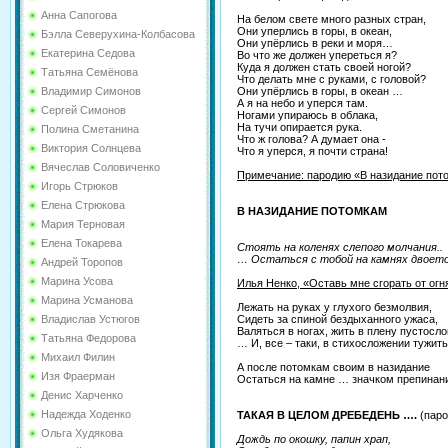
Анна Сапогова
На белом свете много разных стран,
Они уперлись в горы, в океан,
Бэлла Северухина-Колбасова
Они упёрлись в реки и моря…
Екатерина Седова
Во что же должен упереться я?
Куда я должен стать своей ногой?
Татьяна Семёнова
Что делать мне с руками, с головой?
Они упёрлись в горы, в океан …
Владимир Симонов
А я на небо и уперся там.
Сергей Симонов
Ногами упираюсь в облака,
На тучи опирается рука.
Полина Сметанина
Что ж голова? А думает она -
Виктория Солнцева
Что я уперся, я почти страна!
Вячеслав Соловиченко
Примечание: пародию «В назидание пот
Игорь Стрюков
Елена Стрюкова
В НАЗИДАНИЕ ПОТОМКАМ
Мария Терновая
Елена Токарева
Стоять на коленях слепого молчания..
… Остаться с тобой на камнях двое
Андрей Торопов
Марина Усова
Илья Ненко, «Оставь мне сгорать от огн
Марина Усманова
Лежать на руках у глухого безмолвия,
Сидеть за спиной бездыханного ужаса,
Владислав Устюгов
Валяться в ногах, жить в плену пустосло
Татьяна Федорова
… И, все – таки, в стихосложении тужит
Михаил Филин
А после потомкам своим в назидание
Изя Фраерман
Остаться на камне … значком препинан
Денис Харченко
Надежда Ходенко
ТАКАЯ В ЦЕЛОМ ДРЕБЕДЕНЬ ….
(паро
Ольга Худякова
Дождь по окошку, папин храп,