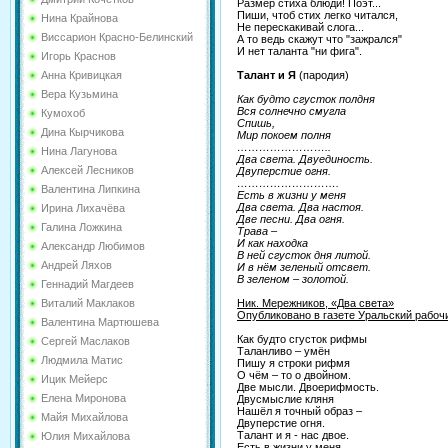
Размер стиха блюди! Поэт...
Пиши, чтоб стих легко читался,
Нина Крайнова
Не перескакивай слога...
Виссарион Красно-Белинский
А то ведь скажут что "зажрался"
И нет таланта "ни фига".
Игорь Краснов
Талант и Я
(пародия)
Анна Кривицкая
Вера Кузьмина
Как будто сгусток полдня
Вся солнечно смугла
Кумохоб
Спишь,
Дина Кырчикова
Мир покоем полня
……………………..
Нина Лагунова
Два света. Двуединость.
Алексей Лесников
Двуперстие огня.
……………………….
Валентина Липкина
Есть в жизни у меня
Два света. Два настоя.
Ирина Лихачёва
Две песни. Два огня.
Галина Ложкина
Трава –
И как находка
Александр Любимов
В ней сгусток дня литой.
Андрей Ляхов
И в нём зеленый отсвет.
В зеленом – золотой.
Геннадий Магдеев
Ник. Мережников, «Два света»
Виталий Маклаков
Опубликовано в газете Уральский рабочи
Валентина Мартюшева
Как будто сгусток рифмы
Сергей Маслаков
Таланливо – умён
Людмила Матис
Пишу я строки рифмя
О чём – то о двойном.
Ицик Мейерс
Две мысли. Двоерифмость.
Елена Миронова
Двусмыслие кляня
Нашёл я точный образ –
Майя Михайлова
Двуперстие огня.
Талант и я - нас двое.
Юлия Михайлова
Есть в жизни у меня