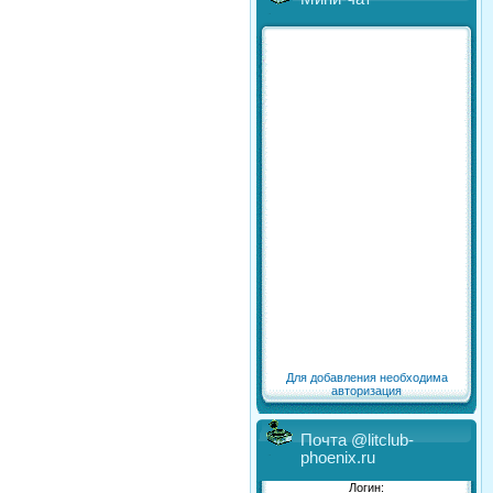
Для добавления необходима
авторизация
Почта @litclub-
phoenix.ru
Логин: