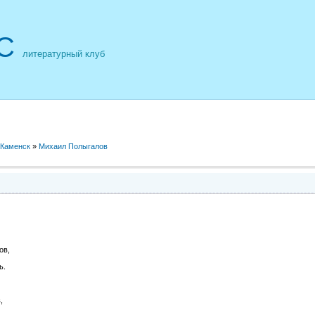
С
литературный клуб
 Каменск
»
Михаил Полыгалов
ов,
ь.
,