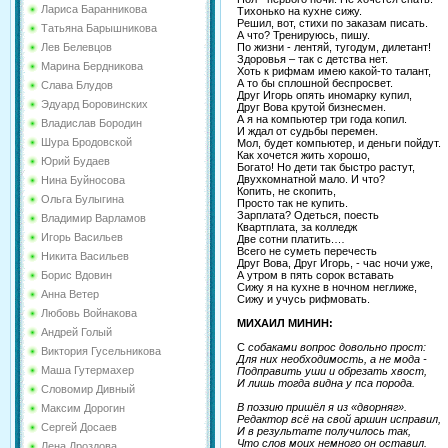
Лариса Баранникова
Тихонько на кухне сижу.
Решил, вот, стихи по заказам писать.
Татьяна Барышникова
А что? Тренируюсь, пишу.
По жизни - лентяй, тугодум, дилетант!
Лев Белевцов
Здоровья – так с детства нет.
Марина Бердникова
Хоть к рифмам имею какой-то талант,
А то бы сплошной беспросвет.
Слава Блудов
Друг Игорь опять иномарку купил,
Эдуард Боровинских
Друг Вова крутой бизнесмен.
А я на компьютер три года копил.
Владислав Бородин
И ждал от судьбы перемен.
Шура Бродовской
Мол, будет компьютер, и деньги пойдут.
Как хочется жить хорошо,
Юрий Будаев
Богато! Но дети так быстро растут,
Двухкомнатной мало. И что?
Нина Буйносова
Копить, не скопить,
Ольга Булыгина
Просто так не купить.
Зарплата? Одеться, поесть
Владимир Варламов
Квартплата, за колледж
Игорь Васильев
Две сотни платить.…
Всего не суметь перечесть
Никита Васильев
Друг Вова, Друг Игорь, - час ночи уже,
А утром в пять сорок вставать
Борис Вдовин
Сижу я на кухне в ночном неглиже,
Анна Ветер
Сижу и учусь рифмовать.
Любовь Войнакова
МИХАИЛ МИНИН:
Андрей Голый
С
собаками вопрос довольно прост:
Виктория Гусельникова
Для них необходимость, а не мода -
Маша Гутермахер
Подправить уши и обрезать хвост,
И лишь тогда видна у пса порода.
Словомир Дивный
В поэзию пришёл я из «дворняг».
Максим Дорогин
Редактор всё на свой аршин исправил,
Сергей Досаев
И в результате получилось так,
Что слов моих немного он оставил.
Лена Дроздова