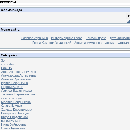
[
ФЕНИКС
]
Форма входа
В
Ст
Меню сайта
Главная страница
Информация о клубе
Стихи и проза
Детская комн
Город Каменск-Уральский
Архив документов
Форум
Фотоал
Categories
35
carandash
Feel_IN
Хосе Антонио Аргуэльо
Александра Артемьева
Алексей Аршинский
Ирина Бабушкина
Сергей Балуев
Лариса Баранникова
Татьяна Барышникова
Лев Белевцов
Марина Бердникова
Слава Блудов
Эдуард Боровинских
Владислав Бородин
Шура Бродовской
Юрий Будаев
Нина Буйносова
Ольга Булыгина