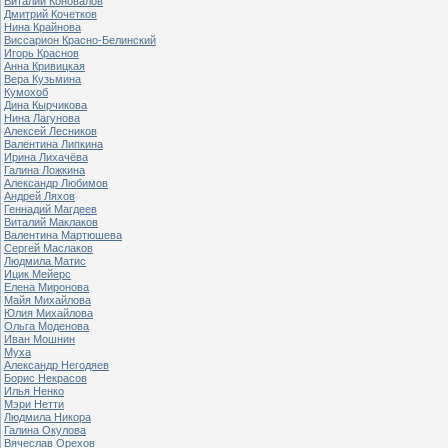
Виталий Коновалов
Дмитрий Кочетков
Нина Крайнова
Виссарион Красно-Белинский
Игорь Краснов
Анна Кривицкая
Вера Кузьмина
Кумохоб
Дина Кырчикова
Нина Лагунова
Алексей Лесников
Валентина Липкина
Ирина Лихачёва
Галина Ложкина
Александр Любимов
Андрей Ляхов
Геннадий Магдеев
Виталий Маклаков
Валентина Мартюшева
Сергей Маслаков
Людмила Матис
Ицик Мейерс
Елена Миронова
Майя Михайлова
Юлия Михайлова
Ольга Моденова
Иван Мошнин
Муха
Александр Негодяев
Борис Некрасов
Илья Ненко
Мэри Нетти
Людмила Никора
Галина Окулова
Вячеслав Орехов