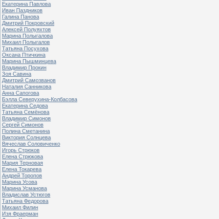
Екатерина Павлова
Иван Паздников
Галина Панова
Дмитрий Покровский
Алексей Полуяхтов
Марина Полыгалова
Михаил Полыгалов
Татьяна Посухова
Оксана Птичкина
Марина Пышминцева
Владимир Прокин
Зоя Савина
Дмитрий Самозванов
Наталия Санникова
Анна Сапогова
Бэлла Северухина-Колбасова
Екатерина Седова
Татьяна Семёнова
Владимир Симонов
Сергей Симонов
Полина Сметанина
Виктория Солнцева
Вячеслав Соловиченко
Игорь Стрюков
Елена Стрюкова
Мария Терновая
Елена Токарева
Андрей Торопов
Марина Усова
Марина Усманова
Владислав Устюгов
Татьяна Федорова
Михаил Филин
Изя Фраерман