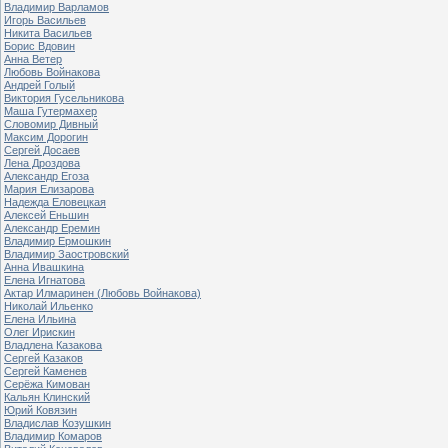
Владимир Варламов
Игорь Васильев
Никита Васильев
Борис Вдовин
Анна Ветер
Любовь Войнакова
Андрей Голый
Виктория Гусельникова
Маша Гутермахер
Словомир Дивный
Максим Дорогин
Сергей Досаев
Лена Дроздова
Александр Егоза
Мария Елизарова
Надежда Еловецкая
Алексей Еньшин
Александр Еремин
Владимир Ермошкин
Владимир Заостровский
Анна Ивашкина
Елена Игнатова
Актар Илмаринен (Любовь Войнакова)
Николай Ильенко
Елена Ильина
Олег Ирискин
Владлена Казакова
Сергей Казаков
Сергей Каменев
Серёжа Кимован
Кальян Клинский
Юрий Ковязин
Владислав Козушкин
Владимир Комаров