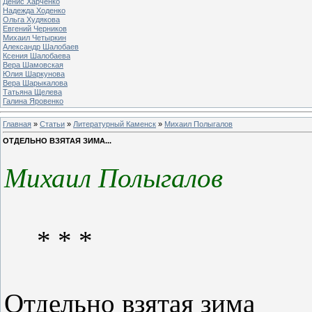
Денис Харченко
Надежда Ходенко
Ольга Худякова
Евгений Черников
Михаил Четыркин
Александр Шалобаев
Ксения Шалобаева
Вера Шамовская
Юлия Шаркунова
Вера Шарыкалова
Татьяна Щелева
Галина Яровенко
Главная
»
Статьи
»
Литературный Каменск
»
Михаил Полыгалов
ОТДЕЛЬНО ВЗЯТАЯ ЗИМА...
Михаил Полыгалов
* * *
Отдельно взятая зима