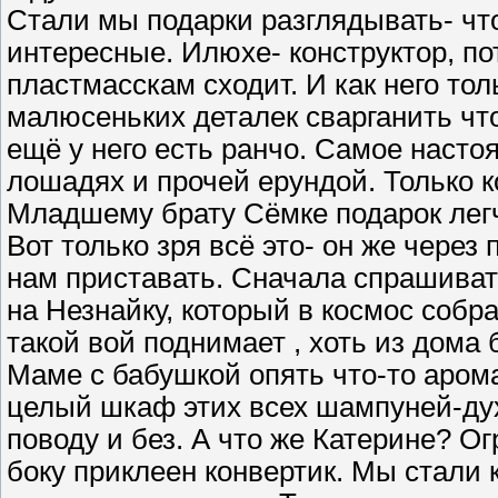
Стали мы подарки разглядывать- что
интересные. Илюхе- конструктор, пот
пластмасскам сходит. И как него тол
малюсеньких деталек сварганить чт
ещё у него есть ранчо. Самое насто
лошадях и прочей ерундой. Только к
Младшему брату Сёмке подарок легч
Вот только зря всё это- он же через
нам приставать. Сначала спрашиват
на Незнайку, который в космос собрал
такой вой поднимает , хоть из дома 
Маме с бабушкой опять что-то аром
целый шкаф этих всех шампуней-дух
поводу и без. А что же Катерине? Ог
боку приклеен конвертик. Мы стали 