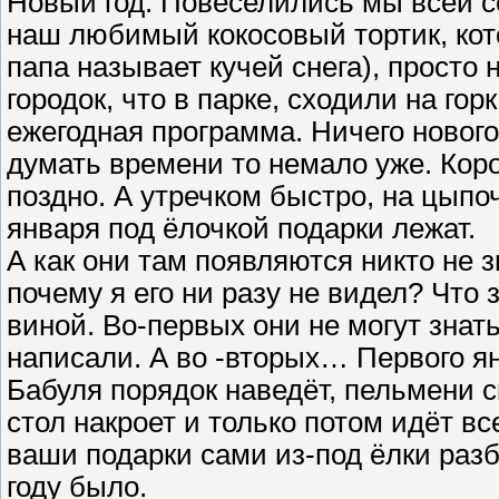
Новый год. Повеселились мы всей с
наш любимый кокосовый тортик, кото
папа называет кучей снега), просто
городок, что в парке, сходили на гор
ежегодная программа. Ничего нового
думать времени то немало уже. Коро
поздно. А утречком быстро, на цыпо
января под ёлочкой подарки лежат.
А как они там появляются никто не з
почему я его ни разу не видел? Что 
виной. Во-первых они не могут знат
написали. А во -вторых… Первого ян
Бабуля порядок наведёт, пельмени с
стол накроет и только потом идёт вс
ваши подарки сами из-под ёлки разб
году было.