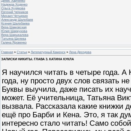
Денис Харченко
Надежда Ходенко
Ольга Худякова
Евгений Черников
Михаил Четыркин
Александр Шалобаев
Ксения Шалобаева
Вера Шамовская
Юлия Шаркунова
Вера Шарыкалова
Татьяна Щелева
Галина Яровенко
Главная
»
Статьи
»
Литературный Каменск
»
Лена Дроздова
ЗАПИСКИ НИКИТЫ. ГЛАВА 3. КАТИНА КУКЛА
Я научился читать в четыре года. А 
года, ну просто двух слов связать н
Буквы выучила, даже писать их науч
может. Её учительница, Татьяна Вик
вызвала. Рассказала какие книжки д
ещё про Барби и Кена. Это, я так д
интересно стало читать! Само собой