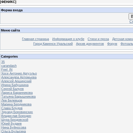
[
ФЕНИКС
]
Форма входа
В
Ст
Меню сайта
Главная страница
Информация о клубе
Стихи и проза
Детская комн
Город Каменск-Уральский
Архив документов
Форум
Фотоал
Categories
35
carandash
Feel_IN
Хосе Антонио Аргуэльо
Александра Артемьева
Алексей Аршинский
Ирина Бабушкина
Сергей Балуев
Лариса Баранникова
Татьяна Барышникова
Лев Белевцов
Марина Бердникова
Слава Блудов
Эдуард Боровинских
Владислав Бородин
Шура Бродовской
Юрий Будаев
Нина Буйносова
Ольга Булыгина