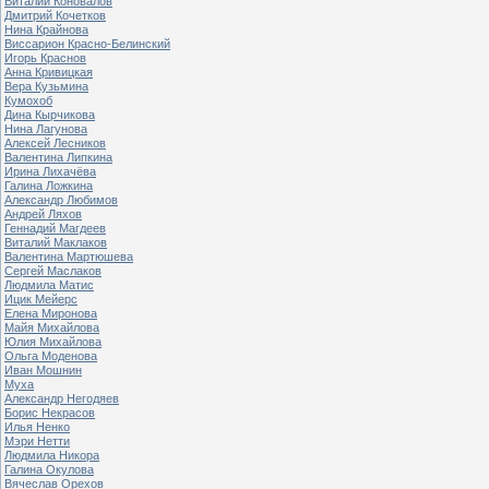
Виталий Коновалов
Дмитрий Кочетков
Нина Крайнова
Виссарион Красно-Белинский
Игорь Краснов
Анна Кривицкая
Вера Кузьмина
Кумохоб
Дина Кырчикова
Нина Лагунова
Алексей Лесников
Валентина Липкина
Ирина Лихачёва
Галина Ложкина
Александр Любимов
Андрей Ляхов
Геннадий Магдеев
Виталий Маклаков
Валентина Мартюшева
Сергей Маслаков
Людмила Матис
Ицик Мейерс
Елена Миронова
Майя Михайлова
Юлия Михайлова
Ольга Моденова
Иван Мошнин
Муха
Александр Негодяев
Борис Некрасов
Илья Ненко
Мэри Нетти
Людмила Никора
Галина Окулова
Вячеслав Орехов