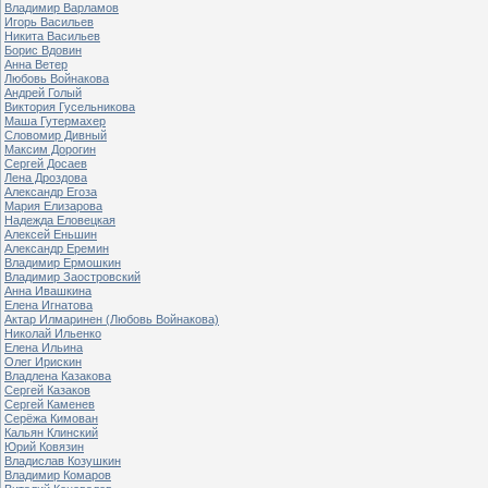
Владимир Варламов
Игорь Васильев
Никита Васильев
Борис Вдовин
Анна Ветер
Любовь Войнакова
Андрей Голый
Виктория Гусельникова
Маша Гутермахер
Словомир Дивный
Максим Дорогин
Сергей Досаев
Лена Дроздова
Александр Егоза
Мария Елизарова
Надежда Еловецкая
Алексей Еньшин
Александр Еремин
Владимир Ермошкин
Владимир Заостровский
Анна Ивашкина
Елена Игнатова
Актар Илмаринен (Любовь Войнакова)
Николай Ильенко
Елена Ильина
Олег Ирискин
Владлена Казакова
Сергей Казаков
Сергей Каменев
Серёжа Кимован
Кальян Клинский
Юрий Ковязин
Владислав Козушкин
Владимир Комаров