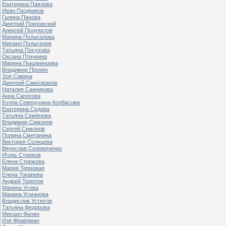
Екатерина Павлова
Иван Паздников
Галина Панова
Дмитрий Покровский
Алексей Полуяхтов
Марина Полыгалова
Михаил Полыгалов
Татьяна Посухова
Оксана Птичкина
Марина Пышминцева
Владимир Прокин
Зоя Савина
Дмитрий Самозванов
Наталия Санникова
Анна Сапогова
Бэлла Северухина-Колбасова
Екатерина Седова
Татьяна Семёнова
Владимир Симонов
Сергей Симонов
Полина Сметанина
Виктория Солнцева
Вячеслав Соловиченко
Игорь Стрюков
Елена Стрюкова
Мария Терновая
Елена Токарева
Андрей Торопов
Марина Усова
Марина Усманова
Владислав Устюгов
Татьяна Федорова
Михаил Филин
Изя Фраерман