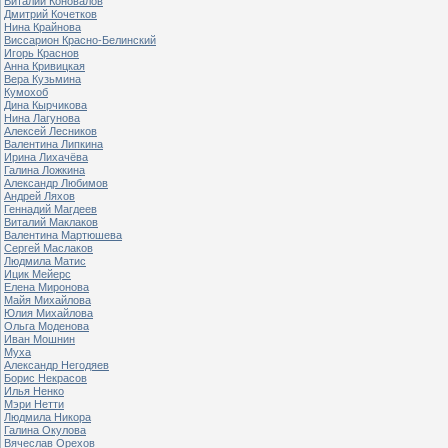
Виталий Коновалов
Дмитрий Кочетков
Нина Крайнова
Виссарион Красно-Белинский
Игорь Краснов
Анна Кривицкая
Вера Кузьмина
Кумохоб
Дина Кырчикова
Нина Лагунова
Алексей Лесников
Валентина Липкина
Ирина Лихачёва
Галина Ложкина
Александр Любимов
Андрей Ляхов
Геннадий Магдеев
Виталий Маклаков
Валентина Мартюшева
Сергей Маслаков
Людмила Матис
Ицик Мейерс
Елена Миронова
Майя Михайлова
Юлия Михайлова
Ольга Моденова
Иван Мошнин
Муха
Александр Негодяев
Борис Некрасов
Илья Ненко
Мэри Нетти
Людмила Никора
Галина Окулова
Вячеслав Орехов