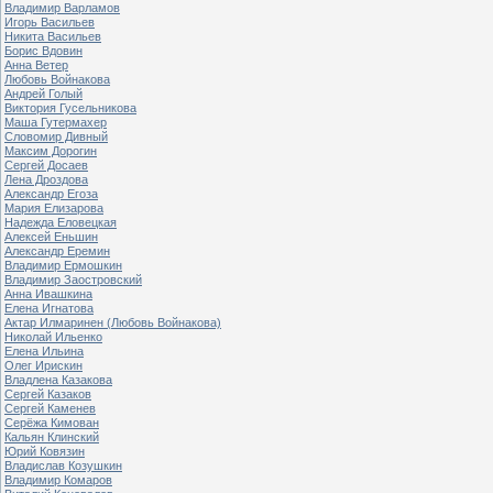
Владимир Варламов
Игорь Васильев
Никита Васильев
Борис Вдовин
Анна Ветер
Любовь Войнакова
Андрей Голый
Виктория Гусельникова
Маша Гутермахер
Словомир Дивный
Максим Дорогин
Сергей Досаев
Лена Дроздова
Александр Егоза
Мария Елизарова
Надежда Еловецкая
Алексей Еньшин
Александр Еремин
Владимир Ермошкин
Владимир Заостровский
Анна Ивашкина
Елена Игнатова
Актар Илмаринен (Любовь Войнакова)
Николай Ильенко
Елена Ильина
Олег Ирискин
Владлена Казакова
Сергей Казаков
Сергей Каменев
Серёжа Кимован
Кальян Клинский
Юрий Ковязин
Владислав Козушкин
Владимир Комаров