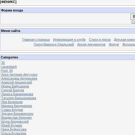
[
ФЕНИКС
]
Форма входа
В
Ст
Меню сайта
Главная страница
Информация о клубе
Стихи и проза
Детская комн
Город Каменск-Уральский
Архив документов
Форум
Фотоал
Categories
35
carandash
Feel_IN
Хосе Антонио Аргуэльо
Александра Артемьева
Алексей Аршинский
Ирина Бабушкина
Сергей Балуев
Лариса Баранникова
Татьяна Барышникова
Лев Белевцов
Марина Бердникова
Слава Блудов
Эдуард Боровинских
Владислав Бородин
Шура Бродовской
Юрий Будаев
Нина Буйносова
Ольга Булыгина