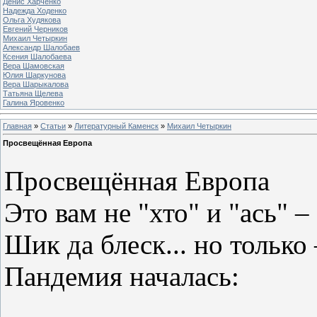
Денис Харченко
Надежда Ходенко
Ольга Худякова
Евгений Черников
Михаил Четыркин
Александр Шалобаев
Ксения Шалобаева
Вера Шамовская
Юлия Шаркунова
Вера Шарыкалова
Татьяна Щелева
Галина Яровенко
Главная
»
Статьи
»
Литературный Каменск
»
Михаил Четыркин
Просвещённая Европа
Просвещённая Европа
Это вам не "хто" и "ась" –
Шик да блеск... но только 
Пандемия началась: