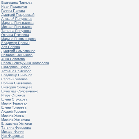
Екатерина Павлова
Иван Паздников
Галина Панова
Дмитрий Покровский
Алексей Полуяхтов
Марина Полыгалова
Михаил Полыгалов
Татьяна Посухова
Оксана Птичкина
Марина Пышминцева
Владимир Прокин
Зоя Савина
Дмитрий Самозванов
Наталия Санникова
Анна Сапогова
Бэлла Северухина-Колбасова
Екатерина Седова
Татьяна Семёнова
Владимир Симонов
Сергей Симонов
Полина Сметанина
Виктория Солнцева
Вячеслав Соловиченко
Игорь Стрюков
Елена Стрюкова
Мария Терновая
Елена Токарева
Андрей Торопов
Марина Усова
Марина Усманова
Владислав Устюгов
Татьяна Федорова
Михаил Филин
Изя Фраерман