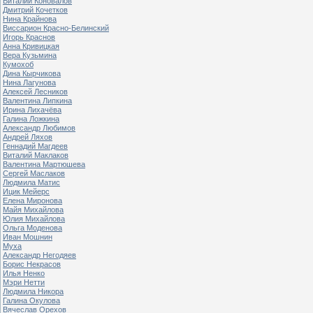
Виталий Коновалов
Дмитрий Кочетков
Нина Крайнова
Виссарион Красно-Белинский
Игорь Краснов
Анна Кривицкая
Вера Кузьмина
Кумохоб
Дина Кырчикова
Нина Лагунова
Алексей Лесников
Валентина Липкина
Ирина Лихачёва
Галина Ложкина
Александр Любимов
Андрей Ляхов
Геннадий Магдеев
Виталий Маклаков
Валентина Мартюшева
Сергей Маслаков
Людмила Матис
Ицик Мейерс
Елена Миронова
Майя Михайлова
Юлия Михайлова
Ольга Моденова
Иван Мошнин
Муха
Александр Негодяев
Борис Некрасов
Илья Ненко
Мэри Нетти
Людмила Никора
Галина Окулова
Вячеслав Орехов