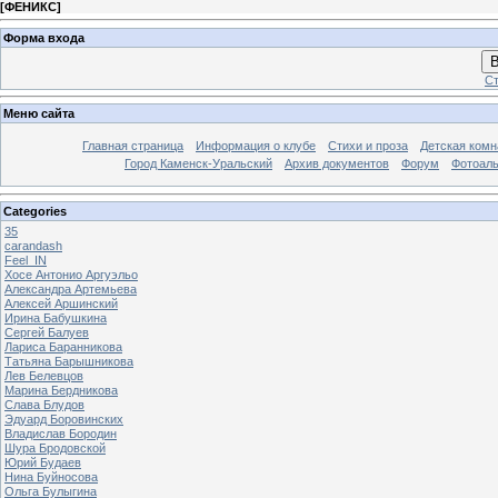
[
ФЕНИКС
]
Форма входа
В
Ст
Меню сайта
Главная страница
Информация о клубе
Стихи и проза
Детская комн
Город Каменск-Уральский
Архив документов
Форум
Фотоал
Categories
35
carandash
Feel_IN
Хосе Антонио Аргуэльо
Александра Артемьева
Алексей Аршинский
Ирина Бабушкина
Сергей Балуев
Лариса Баранникова
Татьяна Барышникова
Лев Белевцов
Марина Бердникова
Слава Блудов
Эдуард Боровинских
Владислав Бородин
Шура Бродовской
Юрий Будаев
Нина Буйносова
Ольга Булыгина