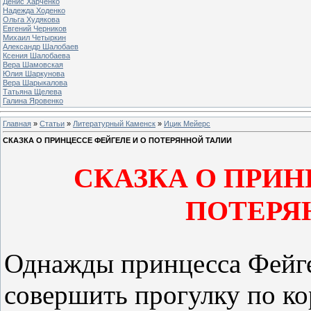
Денис Харченко
Надежда Ходенко
Ольга Худякова
Евгений Черников
Михаил Четыркин
Александр Шалобаев
Ксения Шалобаева
Вера Шамовская
Юлия Шаркунова
Вера Шарыкалова
Татьяна Щелева
Галина Яровенко
Главная
»
Статьи
»
Литературный Каменск
»
Ицик Мейерс
СКАЗКА О ПРИНЦЕССЕ ФЕЙГЕЛЕ И О ПОТЕРЯННОЙ ТАЛИИ
СКАЗКА О ПРИН
ПОТЕРЯ
Однажды принцесса Фейге
совершить прогулку по ко