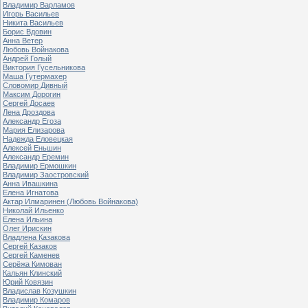
Владимир Варламов
Игорь Васильев
Никита Васильев
Борис Вдовин
Анна Ветер
Любовь Войнакова
Андрей Голый
Виктория Гусельникова
Маша Гутермахер
Словомир Дивный
Максим Дорогин
Сергей Досаев
Лена Дроздова
Александр Егоза
Мария Елизарова
Надежда Еловецкая
Алексей Еньшин
Александр Еремин
Владимир Ермошкин
Владимир Заостровский
Анна Ивашкина
Елена Игнатова
Актар Илмаринен (Любовь Войнакова)
Николай Ильенко
Елена Ильина
Олег Ирискин
Владлена Казакова
Сергей Казаков
Сергей Каменев
Серёжа Кимован
Кальян Клинский
Юрий Ковязин
Владислав Козушкин
Владимир Комаров