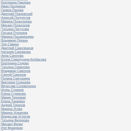
Екатерина Павлова
Иван Паздников
Галина Панова
Дмитрий Покровский
Алексей Полуяхтов
Марина Полыгалова
Михаил Полыгалов
Татьяна Посухова
Оксана Птичкина
Марина Пышминцева
Владимир Прокин
Зоя Савина
Дмитрий Самозванов
Наталия Санникова
Анна Сапогова
Бэлла Северухина-Колбасова
Екатерина Седова
Татьяна Семёнова
Владимир Симонов
Сергей Симонов
Полина Сметанина
Виктория Солнцева
Вячеслав Соловиченко
Игорь Стрюков
Елена Стрюкова
Мария Терновая
Елена Токарева
Андрей Торопов
Марина Усова
Марина Усманова
Владислав Устюгов
Татьяна Федорова
Михаил Филин
Изя Фраерман