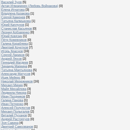
Василий Зуев
[5]
Актар Илмаринен (Любовь Войнакова)
[0]
Елена Игнатова
[3]
Владлена Казакова
[1]
Сергей Каменев
[3]
Татьяна Калмыкова
[1]
Юрий Каплунов
[1]
Станислав Касьянов
[0]
Леонид Кобзаренко
[0]
Юрий Ковязин
[1]
Пётр Кожевников
[0]
Галина Кораблева
[1]
Дмитрий Кочетков
[7]
Игорь Краснов
[16]
Сергей Лариков
[1]
Андрей Ляхов
[2]
Геннадий Магдеев
[2]
Зинаида Маркина
[0]
Татьяна Мартьянова
[5]
Александр Матусов
[4]
Ицик Мейерс
[0]
Николай Мережников
[16]
Михаил Минин
[5]
Майя Михайлова
[3]
Людмила Никора
[1]
Иван Паздников
[2]
Галина Панова
[1]
Иван Петренко
[0]
Алексей Полуяхтов
[3]
Михаил Полыгалов
[2]
Виталий Пуханов
[1]
Андрей Расторгуев
[0]
Зоя Савина
[4]
Дмитрий Самозванов
[1]