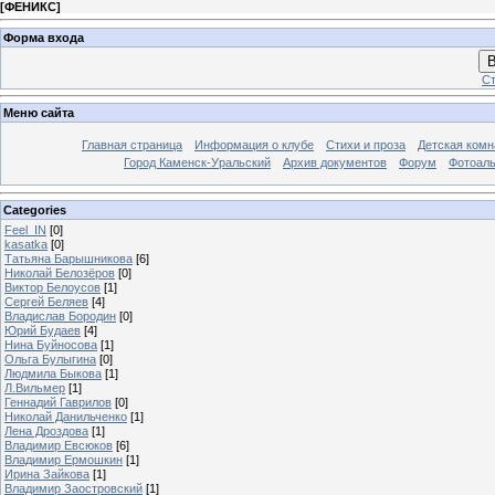
[
ФЕНИКС
]
Форма входа
В
Ст
Меню сайта
Главная страница
Информация о клубе
Стихи и проза
Детская комн
Город Каменск-Уральский
Архив документов
Форум
Фотоал
Categories
Feel_IN
[0]
kasatka
[0]
Татьяна Барышникова
[6]
Николай Белозёров
[0]
Виктор Белоусов
[1]
Сергей Беляев
[4]
Владислав Бородин
[0]
Юрий Будаев
[4]
Нина Буйносова
[1]
Ольга Булыгина
[0]
Людмила Быкова
[1]
Л.Вильмер
[1]
Геннадий Гаврилов
[0]
Николай Данильченко
[1]
Лена Дроздова
[1]
Владимир Евсюков
[6]
Владимир Ермошкин
[1]
Ирина Зайкова
[1]
Владимир Заостровский
[1]