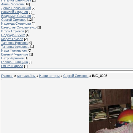
Наталия Санникова
[1]
Анна Сапогова
[16]
Денис Саразинский
[2]
Василий Сидунов
[0]
Владимир Симонов
[2]
Сергей Симонов
[12]
Надежда Смирнова
[4]
Вячеслав Соловиченко
[2]
Игорь Стрюков
[2]
Надежда Сухих
[4]
Марат Тамаев
[2]
Татьяна Тушкова
[0]
Татьяна Федорова
[1]
Нара Фоминская
[0]
Евгений Черников
[1]
Петр Черников
[1]
Галина Шипицина
[0]
Ольга Шарова
[1]
Главная
»
Фотоальбом
»
Наши авторы
»
Сергей Симонов
» IMG_0295