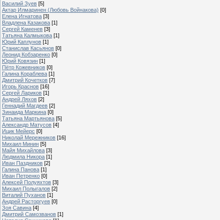
Василий Зуев
[5]
Актар Илмаринен (Любовь Войнакова)
[0]
Елена Игнатова
[3]
Владлена Казакова
[1]
Сергей Каменев
[3]
Татьяна Калмыкова
[1]
Юрий Каплунов
[1]
Станислав Касьянов
[0]
Леонид Кобзаренко
[0]
Юрий Ковязин
[1]
Пётр Кожевников
[0]
Галина Кораблева
[1]
Дмитрий Кочетков
[7]
Игорь Краснов
[16]
Сергей Лариков
[1]
Андрей Ляхов
[2]
Геннадий Магдеев
[2]
Зинаида Маркина
[0]
Татьяна Мартьянова
[5]
Александр Матусов
[4]
Ицик Мейерс
[0]
Николай Мережников
[16]
Михаил Минин
[5]
Майя Михайлова
[3]
Людмила Никора
[1]
Иван Паздников
[2]
Галина Панова
[1]
Иван Петренко
[0]
Алексей Полуяхтов
[3]
Михаил Полыгалов
[2]
Виталий Пуханов
[1]
Андрей Расторгуев
[0]
Зоя Савина
[4]
Дмитрий Самозванов
[1]