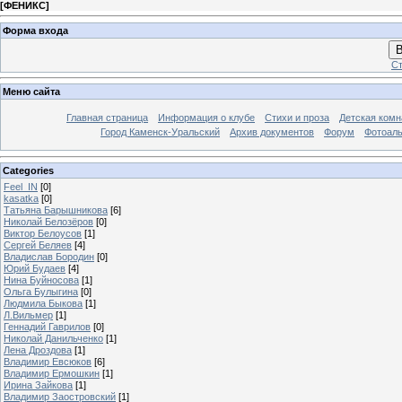
[
ФЕНИКС
]
Форма входа
В
Ст
Меню сайта
Главная страница
Информация о клубе
Стихи и проза
Детская комн
Город Каменск-Уральский
Архив документов
Форум
Фотоал
Categories
Feel_IN
[0]
kasatka
[0]
Татьяна Барышникова
[6]
Николай Белозёров
[0]
Виктор Белоусов
[1]
Сергей Беляев
[4]
Владислав Бородин
[0]
Юрий Будаев
[4]
Нина Буйносова
[1]
Ольга Булыгина
[0]
Людмила Быкова
[1]
Л.Вильмер
[1]
Геннадий Гаврилов
[0]
Николай Данильченко
[1]
Лена Дроздова
[1]
Владимир Евсюков
[6]
Владимир Ермошкин
[1]
Ирина Зайкова
[1]
Владимир Заостровский
[1]