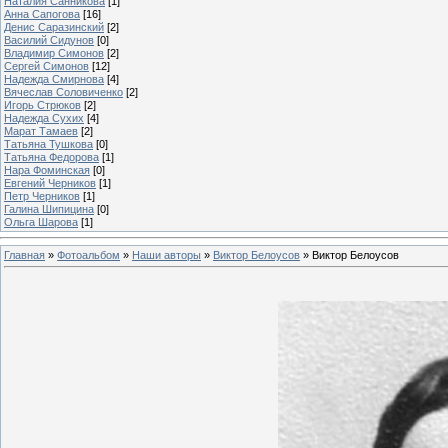
Наталия Санникова
[1]
Анна Сапогова
[16]
Денис Саразинский
[2]
Василий Сидунов
[0]
Владимир Симонов
[2]
Сергей Симонов
[12]
Надежда Смирнова
[4]
Вячеслав Соловиченко
[2]
Игорь Стрюков
[2]
Надежда Сухих
[4]
Марат Тамаев
[2]
Татьяна Тушкова
[0]
Татьяна Федорова
[1]
Нара Фоминская
[0]
Евгений Черников
[1]
Петр Черников
[1]
Галина Шипицина
[0]
Ольга Шарова
[1]
Главная
»
Фотоальбом
»
Наши авторы
»
Виктор Белоусов
» Виктор Белоусов