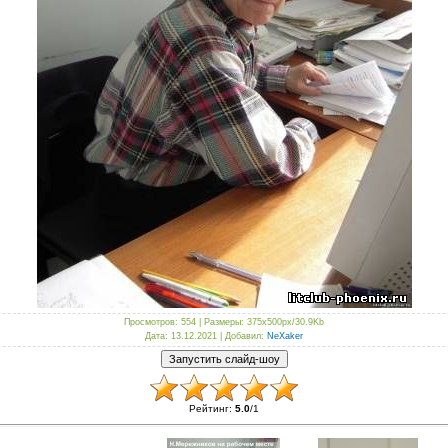
Просмотров
: 554 |
Размеры
: 375x500px/30.9Kb
Дата
: 13.12.2021 |
Добавил
:
NeXaker
Рейтинг
:
5.0
/
1