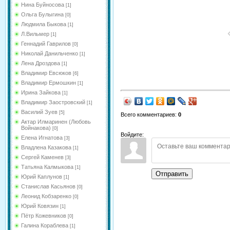
Нина Буйносова
[1]
Ольга Булыгина
[0]
Людмила Быкова
[1]
Л.Вильмер
[1]
Геннадий Гаврилов
[0]
Николай Данильченко
[1]
Лена Дроздова
[1]
Владимир Евсюков
[6]
Владимир Ермошкин
[1]
Ирина Зайкова
[1]
Владимир Заостровский
[1]
Василий Зуев
[5]
Всего комментариев
:
0
Актар Илмаринен (Любовь
Войнакова)
[0]
Войдите:
Елена Игнатова
[3]
Владлена Казакова
[1]
Сергей Каменев
[3]
Татьяна Калмыкова
[1]
Отправить
Юрий Каплунов
[1]
Станислав Касьянов
[0]
Леонид Кобзаренко
[0]
Юрий Ковязин
[1]
Пётр Кожевников
[0]
Галина Кораблева
[1]