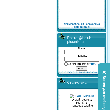
Для добавления необходима
авторизация
Почта @litclub-
phoenix.ru
Логин:
Пароль:
запомнить меня
(
что это
)
Завести почтовый ящик
Версия для слабовидящих
Статистика
Онлайн всего:
1
Гостей:
1
Пользователей:
0