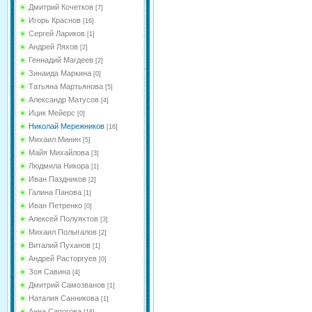
Дмитрий Кочетков
[7]
Игорь Краснов
[16]
Сергей Лариков
[1]
Андрей Ляхов
[2]
Геннадий Магдеев
[2]
Зинаида Маркина
[0]
Татьяна Мартьянова
[5]
Александр Матусов
[4]
Ицик Мейерс
[0]
Николай Мережников
[16]
Михаил Минин
[5]
Майя Михайлова
[3]
Людмила Никора
[1]
Иван Паздников
[2]
Галина Панова
[1]
Иван Петренко
[0]
Алексей Полуяхтов
[3]
Михаил Полыгалов
[2]
Виталий Пуханов
[1]
Андрей Расторгуев
[0]
Зоя Савина
[4]
Дмитрий Самозванов
[1]
Наталия Санникова
[1]
Анна Сапогова