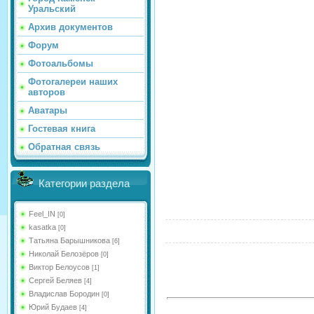
Уральский
Архив документов
Форум
Фотоальбомы
Фотогалереи наших
авторов
Аватары
Гостевая книга
Обратная связь
Категории раздела
Feel_IN
[0]
kasatka
[0]
Татьяна Барышникова
[6]
Николай Белозёров
[0]
Виктор Белоусов
[1]
Сергей Беляев
[4]
Владислав Бородин
[0]
Юрий Будаев
[4]