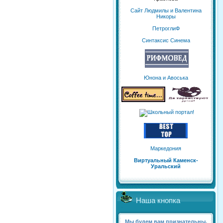
Сайт Людмилы и Валентина
Никоры
ПетроглиФ
Синтаксис Синема
Юнона и Авоська
Маркедония
Виртуальный Каменск-
Уральский
Наша кнопка
Мы будем вам признательны,