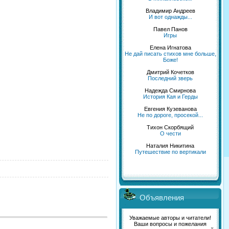
Владимир Андреев
И вот однажды...
Павел Панов
Игры
Елена Игнатова
Не дай писать стихов мне больше,
Боже!
Дмитрий Кочетков
Последний зверь
Надежда Смирнова
История Кая и Герды
Евгения Кузеванова
Не по дороге, просекой...
Тихон Скорбящий
О чести
Наталия Никитина
Путешествие по вертикали
Объявления
Уважаемые авторы и читатели!
Ваши вопросы и пожелания