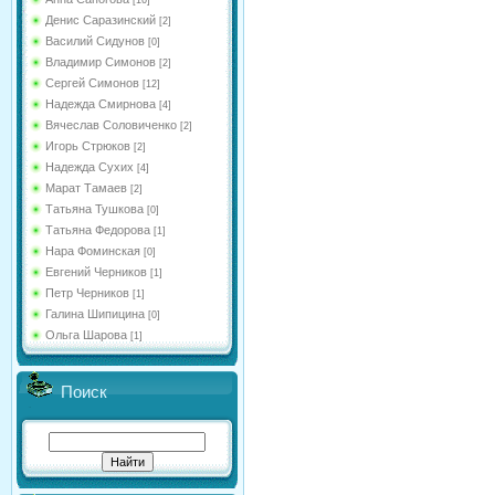
[16]
Денис Саразинский
[2]
Василий Сидунов
[0]
Владимир Симонов
[2]
Сергей Симонов
[12]
Надежда Смирнова
[4]
Вячеслав Соловиченко
[2]
Игорь Стрюков
[2]
Надежда Сухих
[4]
Марат Тамаев
[2]
Татьяна Тушкова
[0]
Татьяна Федорова
[1]
Нара Фоминская
[0]
Евгений Черников
[1]
Петр Черников
[1]
Галина Шипицина
[0]
Ольга Шарова
[1]
Поиск