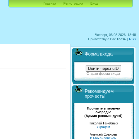
Главная
Регистрация
Вход
Четверг, 06.08.2026, 18:48
Приветствую Вас
Гость
|
RSS
Форма входа
Войти через uID
Старая форма входа
Рекомендуем
прочесть!
Прочтите в первую
очередь!
(Админ рекомендует!)
Николай Ганебных
Украдём
Алексей Еранцев
В Михайловском