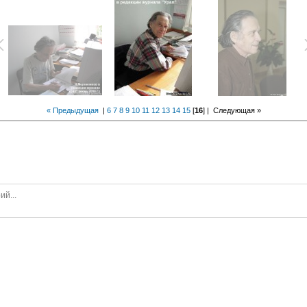
« Предыдущая
|
6
7
8
9
10
11
12
13
14
15
[
16
] |
Следующая »