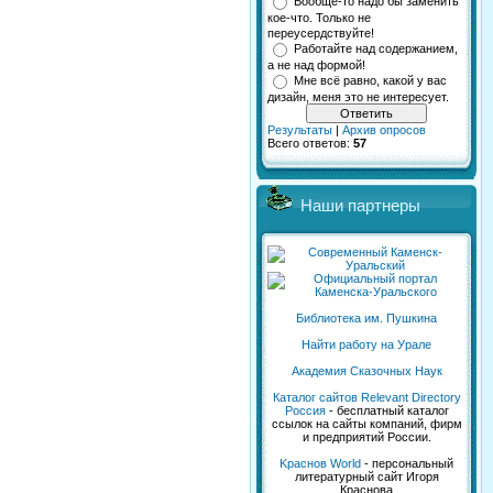
Вообще-то надо бы заменить
кое-что. Только не
переусердствуйте!
Работайте над содержанием,
а не над формой!
Мне всё равно, какой у вас
дизайн, меня это не интересует.
Результаты
|
Архив опросов
Всего ответов:
57
Наши партнеры
Библиотека им. Пушкина
Найти работу на Урале
Академия Сказочных Наук
Каталог сайтов Relevant Directory
Россия
- бесплатный каталог
ссылок на сайты компаний, фирм
и предприятий России.
Kраснов World
- персональный
литературный сайт Игоря
Краснова